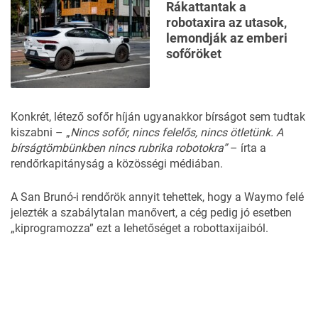
Rákattantak a
robotaxira az utasok,
lemondják az emberi
sofőröket
Konkrét, létező sofőr híján ugyanakkor bírságot sem tudtak
kiszabni – „
Nincs sofőr, nincs felelős, nincs ötletünk. A
bírságtömbünkben nincs rubrika robotokra”
– írta a
rendőrkapitányság a közösségi médiában.
A San Brunó-i rendőrök annyit tehettek, hogy a Waymo felé
jelezték a szabálytalan manővert, a cég pedig jó esetben
„kiprogramozza” ezt a lehetőséget a robottaxijaiból.