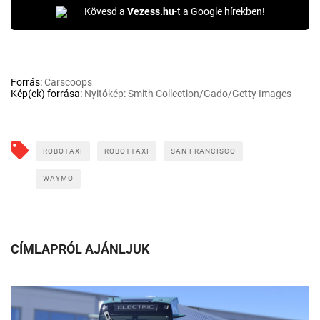
Kövesd a
Vezess.hu
-t a Google hírekben!
Forrás:
Carscoops
Kép(ek) forrása:
Nyitókép: Smith Collection/Gado/Getty Images
ROBOTAXI
ROBOTTAXI
SAN FRANCISCO
WAYMO
CÍMLAPRÓL AJÁNLJUK