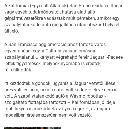
A kaliforniai (Egyesült Államok) San Bruno rendőrei ittasan
vagy egyéb tudatmódosítók hatása alatt álló
gépjárművezetőkre vadásztak múlt pénteken, amikor egy
szabálytalankodó autó megállítása után abszurd helyzet
állt elő.
A San Francisco agglomerációjához tartozó város
egyenruhásai egy, a Caltrain vasútállomásnál
szabálytalanul U kanyart végrehajtó fehér Jaguar I-Pace-re
lettek figyelmesek, melynek nyomába is eredtek,
félreállították.
Itt kezdődtek a gondok, ugyanis a Jaguar vezetői ülése
üres volt, és nem, nem a sofőr vált köddé – eleve nem is
volt. A szabálytalankodó autó a Waymo robottaxi-
szolgáltató flottájába tartozott – Kaliforniában jó ideje
több helyen is működnek az ilyen cégek –, az önjáró
modellben értelemszerűen nem volt vezető.