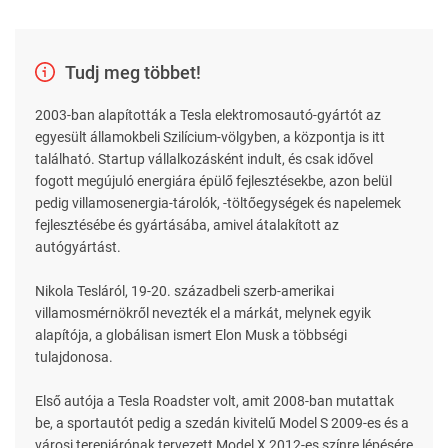
Tudj meg többet!
2003-ban alapították a Tesla elektromosautó-gyártót az
egyesült államokbeli Szilícium-völgyben, a központja is itt
található. Startup vállalkozásként indult, és csak idővel
fogott megújuló energiára épülő fejlesztésekbe, azon belül
pedig villamosenergia-tárolók, -töltőegységek és napelemek
fejlesztésébe és gyártásába, amivel átalakított az
autógyártást.
Nikola Tesláról, 19-20. századbeli szerb-amerikai
villamosmérnökről nevezték el a márkát, melynek egyik
alapítója, a globálisan ismert Elon Musk a többségi
tulajdonosa.
Első autója a Tesla Roadster volt, amit 2008-ban mutattak
be, a sportautót pedig a szedán kivitelű Model S 2009-es és a
városi terepjárónak tervezett Model X 2012-es színre lépésére