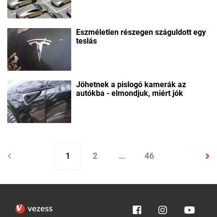
Eszméletlen részegen száguldott egy
teslás
Jöhetnek a pislogó kamerák az
autókba - elmondjuk, miért jók
1
2
…
46