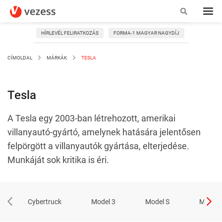
HÍRLEVÉL FELIRATKOZÁS
FORMA-1 MAGYAR NAGYDÍJ
CÍMOLDAL
MÁRKÁK
TESLA
Tesla
A Tesla egy 2003-ban létrehozott, amerikai
villanyautó-gyártó, amelynek hatására jelentősen
felpörgött a villanyautók gyártása, elterjedése.
Munkáját sok kritika is éri.
Cybertruck
Model 3
Model S
Model 