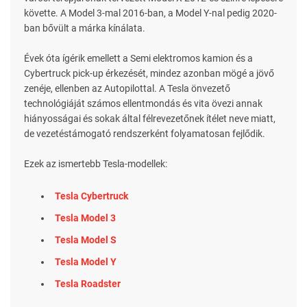
követte. A Model 3-mal 2016-ban, a Model Y-nal pedig 2020-
ban bővült a márka kínálata.
Évek óta ígérik emellett a Semi elektromos kamion és a
Cybertruck pick-up érkezését, mindez azonban mögé a jövő
zenéje, ellenben az Autopilottal. A Tesla önvezető
technológiáját számos ellentmondás és vita övezi annak
hiányosságai és sokak által félrevezetőnek ítélet neve miatt,
de vezetéstámogató rendszerként folyamatosan fejlődik.
Ezek az ismertebb Tesla-modellek:
Tesla Cybertruck
Tesla Model 3
Tesla Model S
Tesla Model Y
Tesla Roadster