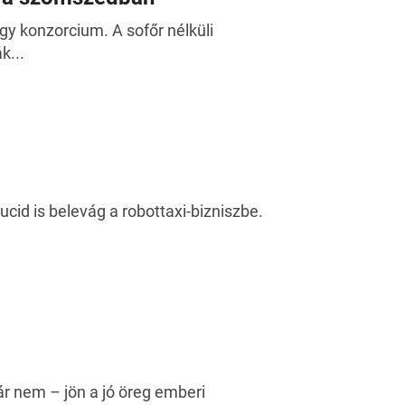
egy konzorcium. A sofőr nélküli
k...
ucid is belevág a robottaxi-bizniszbe.
már nem – jön a jó öreg emberi