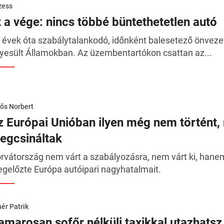
zess
tt a vége: nincs többé büntethetetlen autó
 évek óta szabálytalankodó, időnként balesetező önvezet
yesült Államokban. Az üzembentartókon csattan az...
ős Norbert
z Európai Unióban ilyen még nem történt, 
egcsináltak
rvátország nem várt a szabályozásra, nem várt ki, hanem 
gelőzte Európa autóipari nagyhatalmait.
ér Patrik
amarosan sofőr nélküli taxikkal utazhats