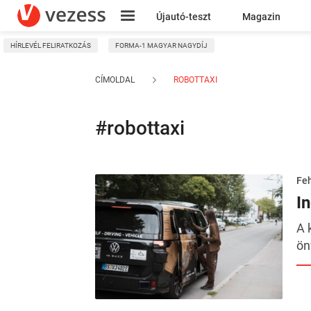
Újautó-teszt
Magazin
HÍRLEVÉL FELIRATKOZÁS
FORMA-1 MAGYAR NAGYDÍJ
Kresz
CÍMOLDAL
ROBOTTAXI
#robottaxi
Feh
I
A 
ön