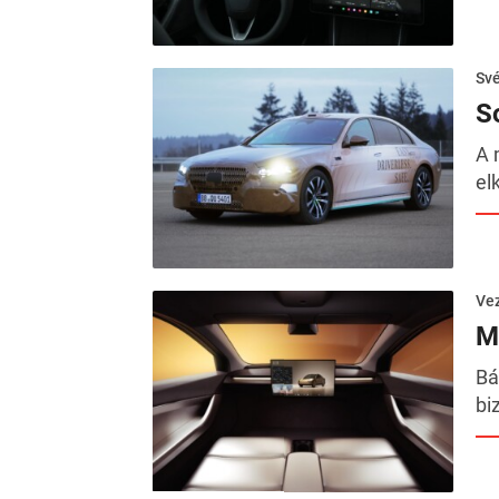
Sv
S
A 
el
Ve
M
Bá
bi