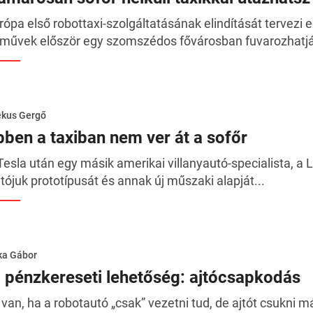
rópa első robottaxi-szolgáltatásának elindítását tervezi 
rművek először egy szomszédos fővárosban fuvarozhatjá
ékus Gergő
bben a taxiban nem ver át a sofőr
Tesla után egy másik amerikai villanyautó-specialista, a L
tójuk prototípusát és annak új műszaki alapját...
ka Gábor
j pénzkereseti lehetőség: ajtócsapkodás
 van, ha a robotautó „csak” vezetni tud, de ajtót csukni 