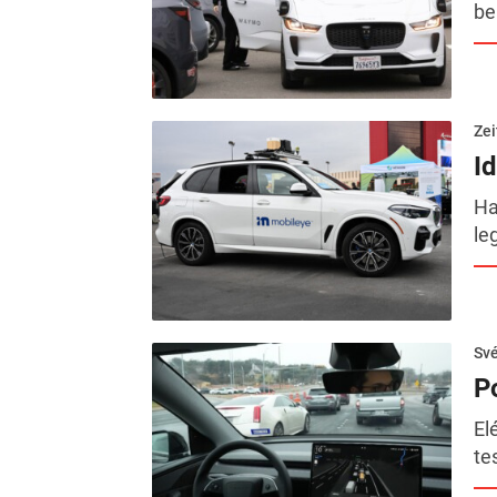
be
Zei
I
Ha
le
Sv
P
El
te