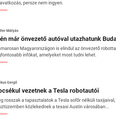
avatkozás, persze nem ingyen.
tler Mátyás
dén már önvezető autóval utazhatunk Bud
marosan Magyarországon is elindul az önvezető robotta
gfontosabb infókat, amelyeket most tudni lehet.
ékus Gergő
ocsékul vezetnek a Tesla robotautói
ég rosszak a tapasztalatok a Tesla sofőr nélküli taxijaival
sztüzemben közlekednek a texasi Austin városában...