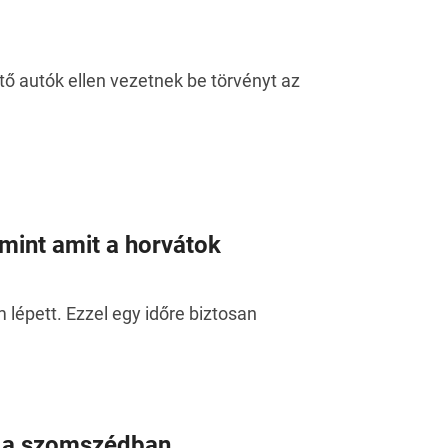
ő autók ellen vezetnek be törvényt az
mint amit a horvátok
lépett. Ezzel egy időre biztosan
z a szomszédban