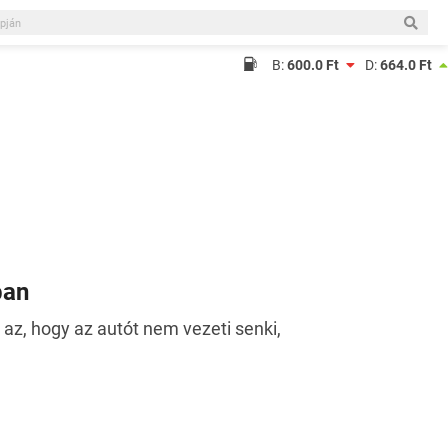
B:
600.0 Ft
D:
664.0 Ft
ban
az, hogy az autót nem vezeti senki,