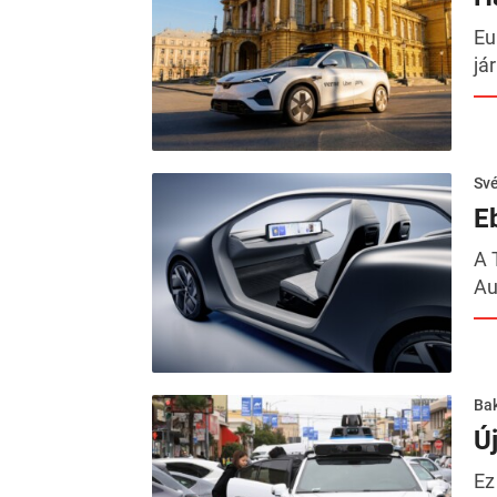
Eu
já
Sv
E
A 
Au
Ba
Ú
Ez