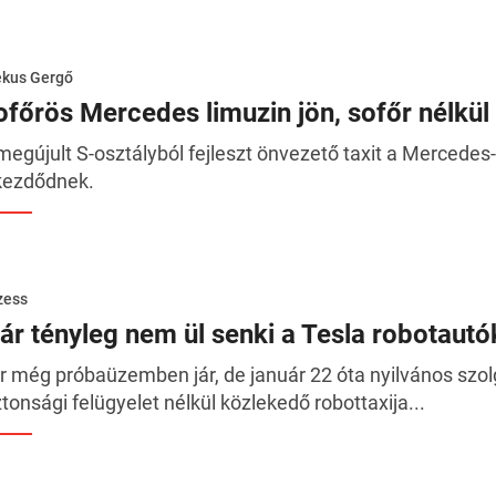
ékus Gergő
ofőrös Mercedes limuzin jön, sofőr nélkül
megújult S-osztályból fejleszt önvezető taxit a Mercedes
kezdődnek.
zess
ár tényleg nem ül senki a Tesla robotau
r még próbaüzemben jár, de január 22 óta nyilvános szol
ztonsági felügyelet nélkül közlekedő robottaxija...