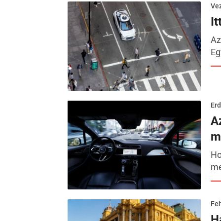
Ve
I
Az
Eg
Erd
A
m
Ho
me
Feh
H