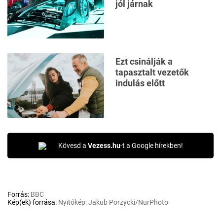
jól járnak
Ezt csinálják a
tapasztalt vezetők
indulás előtt
Kövesd a
Vezess.hu
-t a Google hírekben!
Forrás:
BBC
Kép(ek) forrása:
Nyitókép: Jakub Porzycki/NurPhoto