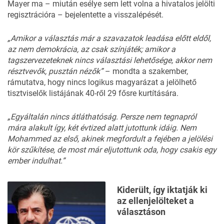
Mayer ma – miután esélye sem lett volna a hivatalos jelölti
regisztrációra – bejelentette a visszalépését.
„Amikor a választás már a szavazatok leadása előtt eldől,
az nem demokrácia, az csak színjáték; amikor a
tagszervezeteknek nincs választási lehetősége, akkor nem
résztvevők, pusztán nézők”
– mondta a szakember,
rámutatva, hogy nincs logikus magyarázat a jelölhető
tisztviselők listájának 40-ről 29 fősre kurtítására.
„Egyáltalán nincs átláthatóság. Persze nem tegnapról
mára alakult így, két évtized alatt jutottunk idáig. Nem
Mohammed az első, akinek megfordult a fejében a jelölési
kör szűkítése, de most már eljutottunk oda, hogy csakis egy
ember indulhat.”
Kiderült, így iktatják ki
az ellenjelölteket a
választáson