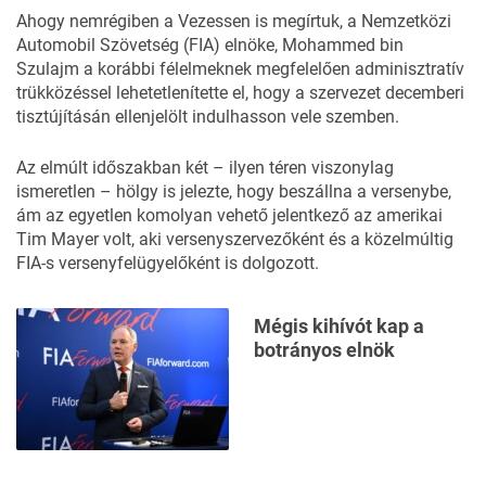
Ahogy nemrégiben
a Vezessen is megírtuk
, a Nemzetközi
Automobil Szövetség (FIA) elnöke, Mohammed bin
Szulajm a korábbi félelmeknek megfelelően adminisztratív
trükközéssel lehetetlenítette el, hogy a szervezet decemberi
tisztújításán ellenjelölt indulhasson vele szemben.
Az elmúlt időszakban két – ilyen téren viszonylag
ismeretlen – hölgy is jelezte, hogy
beszállna a versenybe
,
ám az egyetlen komolyan vehető jelentkező az amerikai
Tim Mayer volt, aki versenyszervezőként és a közelmúltig
FIA-s versenyfelügyelőként is dolgozott.
Mégis kihívót kap a
botrányos elnök