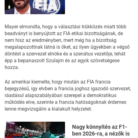
Mayer elmondta, hogy a választási trükközés miatt több
beadványt is benyújtott az FIA etikai bizottságának, de
nem hisz az eredményben, mert még ha a bizottság
megalapozottnak látná is őket, az ilyen ügyekben a végső
döntést a szervezet elnöke és a szenátus vezetője, tehát
épp a bepanaszolt Szulajm és az egyik szövetségese
hozza.
Az amerikai kiemelte, hogy miután az FIA francia
bejegyzésű, így elvben a francia joghoz igazodó szervezet,
ráadásul alapszabályában szerepel a demokratikus
működés elve, szerinte a francia hatóságoknak érdemes
lenne megvizsgálni a kialakult helyzetet.
Nagy könnyítés az F1-
ben 2026-ra, a nézők is