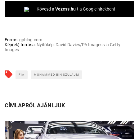
Kövesd a
Vezess.hu
-t a Google hírekben!
Forrás:
gpblog.com
Kép(ek) forrása:
Nyitókép: David Davies/PA Images via Getty
Images
FIA
MOHAMMED BIN SZULAJM
CÍMLAPRÓL AJÁNLJUK