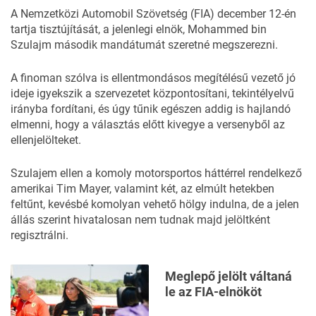
A Nemzetközi Automobil Szövetség (FIA) december 12-én
tartja tisztújítását, a jelenlegi elnök, Mohammed bin
Szulajm második mandátumát szeretné megszerezni.
A finoman szólva is ellentmondásos megítélésű vezető jó
ideje igyekszik a szervezetet központosítani, tekintélyelvű
irányba fordítani, és úgy tűnik egészen addig is hajlandó
elmenni, hogy a választás előtt kivegye a versenyből az
ellenjelölteket.
Szulajem ellen a komoly motorsportos háttérrel rendelkező
amerikai Tim Mayer
, valamint két, az elmúlt hetekben
feltűnt, kevésbé komolyan vehető hölgy indulna, de a jelen
állás szerint hivatalosan nem tudnak majd jelöltként
regisztrálni.
Meglepő jelölt váltaná
le az FIA-elnököt