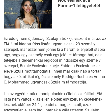
Nők vennék át a
Forma-1 felügyeletét
Ez eddig nem újdonság, Szulajm trükkje viszont már az: az
FIA által kiadott friss listán ugyanis csak 29 személy
szerepel, már ezzel nem jönne ki a három ellenjelölt stábja
úgy, hogy egy személy csak egy jelöltet támogathat, de a
tetejébe a dél-amerikai régióból mindössze egy személy
szerepel, Bernie Ecclestone neje, Fabiana Ecclestone, aki
eleve Szulajmot támogatja. Innen már csak hab a tortán,
hogy a két afrikai régiós személy Rodrigo Rocha és Amina
C. Mohammed ugyancsak Szulajm támogatója.
Ha az egyértelműen manipulációs céllal összeállított FIA-
lista nem változik, az ellenjelöltek egyszerűen képtelenek
lesznek október 24-éig leadni a maguk listáit, azaz
egyszerűen el sem indulhatnak a választáson, Szulajm