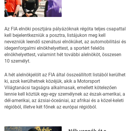
Az FIA elnöki posztjára pályázóknak régóta teljes csapattal
kell bejelentkezniük a posztra, listájukon meg kell
nevezniük leendő szenátusi elnöküket, az automobilitási és
idegenforgalmi elnökhelyettest, a sportért felelős
elnökhelyettest, valamint hét további alelnököt, összesen
10 személyt.
A hét alelnökjelölt az FIA által összeállított listából kerülhet
ki, azok kerülhetnek közéjük, akik a Motorsport
Világtanácsi tagságra alkalmasak, emellett kötelezően
lennie kell köztük egy-egy személynek az észak-amerikai, a
dél-amerikai, az ázsiai-óceániai, az afrikai és a közel-keleti
régióból, illetve két főnek az európai régióból.