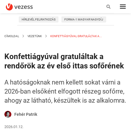
HÍRLEVÉL FELIRATKOZÁS
FORMA-1 MAGYAR NAGYDÍJ
CÍMOLDAL
VEZETÜNK
KONFETTIÁGYÚVAL GRATULÁLTAK A...
Konfettiágyúval gratuláltak a
rendőrök az év első ittas sofőrének
A hatóságoknak nem kellett sokat várni a
2026-ban elsőként elfogott részeg sofőrre,
ahogy az látható, készültek is az alkalomra.
Fehér Patrik
2026.01.12.