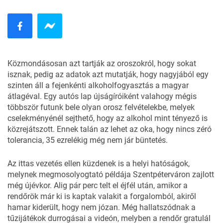
Közmondásosan azt tartják az oroszokról, hogy sokat
isznak, pedig
az adatok azt mutatják,
hogy nagyjából egy
szinten áll a fejenkénti alkoholfogyasztás a magyar
átlagéval. Egy autós lap újságíróiként valahogy mégis
többször futunk bele olyan orosz felvételekbe, melyek
cselekményénél sejthető, hogy az alkohol mint tényező is
közrejátszott. Ennek talán az lehet az oka, hogy nincs zéró
tolerancia, 35 ezrelékig még nem jár büntetés.
Az ittas vezetés ellen küzdenek is a helyi hatóságok,
melynek megmosolyogtató példája Szentpéterváron zajlott
még újévkor. Alig pár perc telt el éjfél után, amikor a
rendőrök már ki is kaptak valakit a forgalomból, akiről
hamar kiderült, hogy nem józan. Még hallatszódnak a
tűzijátékok durrogásai a videón, melyben a rendőr gratulál