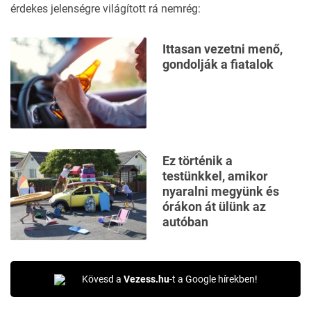
19
érdekes jelenségre világított rá nemrég:
seconds
Ittasan vezetni menő,
gondolják a fiatalok
Ez történik a
testünkkel, amikor
nyaralni megyünk és
órákon át ülünk az
autóban
Kövesd a
Vezess.hu
-t a Google hírekben!