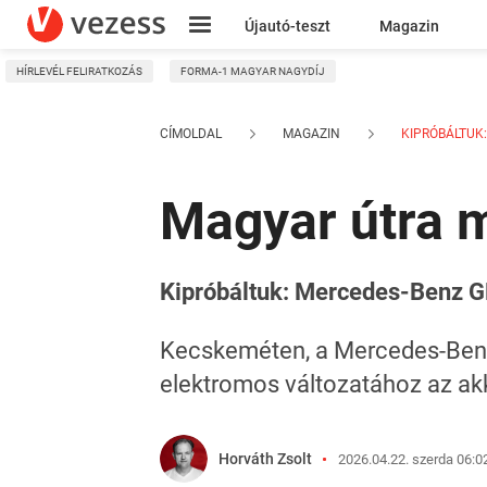
Újautó-teszt
Magazin
HÍRLEVÉL FELIRATKOZÁS
FORMA-1 MAGYAR NAGYDÍJ
Kresz
CÍMOLDAL
MAGAZIN
KIPRÓBÁLTUK:
Magyar útra 
Kipróbáltuk: Mercedes-Benz 
Kecskeméten, a Mercedes-Benz
elektromos változatához az ak
Horváth Zsolt
2026.04.22. szerda 06:0