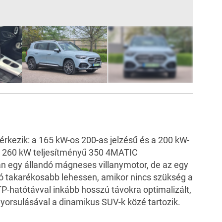
19
FOTÓ
rkezik: a 165 kW-os 200-as jelzésű és a 200 kW-
 a 260 kW teljesítményű 350 4MATIC
an egy állandó mágneses villanymotor, de az egy
tó takarékosabb lehessen, amikor nincs szükség a
P-hatótávval inkább hosszú távokra optimalizált,
orsulásával a dinamikus SUV-k közé tartozik.