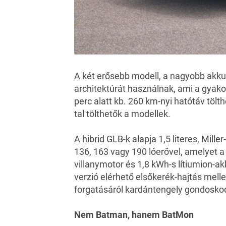
A két erősebb modell, a nagyobb akku
architektúrát használnak, ami a gyako
perc alatt kb. 260 km-nyi hatótáv töl
tal tölthetők a modellek.
A hibrid GLB-k alapja 1,5 literes, Mil
136, 163 vagy 190 lóerővel, amelyet a
villanymotor és 1,8 kWh-s lítiumion-a
verzió elérhető elsőkerék-hajtás mell
forgatásáról kardántengely gondoskod
Nem Batman, hanem BatMon