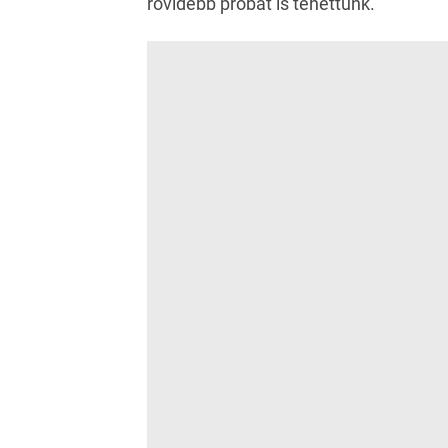
rövidebb próbát is tehettünk.