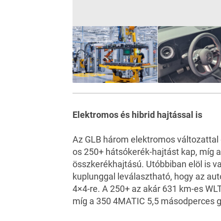
Elektromos és hibrid hajtással is
Az GLB három elektromos változattal é
os 250+ hátsókerék-hajtást kap, míg
összkerékhajtású. Utóbbiban elöl is v
kuplunggal leválasztható, hogy az au
4×4-re. A 250+ az akár 631 km-es WLT
míg a 350 4MATIC 5,5 másodperces gy