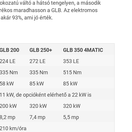
fokozatú váltó a hátsó tengelyen, a második
karékos maradhasson a GLB. Az elektromos
akár 93%, ami jó érték.
GLB 200
GLB 250+
GLB 350 4MATIC
224 LE
272 LE
353 LE
335 Nm
335 Nm
515 Nm
58 kW
85 kW
85 kW
11 kW, de opcióként elérhető a 22 kW is
200 kW
320 kW
320 kW
8,2 mp
7,4 mp
5,5 mp
210 km/óra