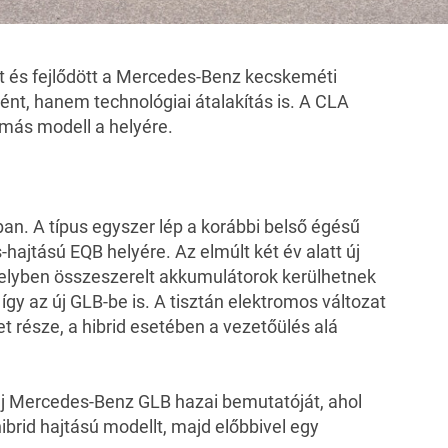
 és fejlődött a
Mercedes-Benz
kecskeméti
nt, hanem technológiai átalakítás is. A CLA
 más modell a helyére.
ban. A típus egyszer lép a korábbi belső égésű
hajtású EQB helyére. Az elmúlt két év alatt új
elyben összeszerelt akkumulátorok kerülhetnek
így az új GLB-be is. A tisztán elektromos változat
t része, a hibrid esetében a vezetőülés alá
új Mercedes-Benz GLB hazai bemutatóját, ahol
hibrid hajtású modellt, majd előbbivel egy