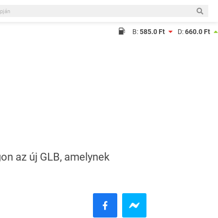
B:
585.0 Ft
D:
660.0 Ft
on az új GLB, amelynek