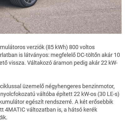
mulátoros verziók (85 kWh) 800 voltos
rlatban is látványos: megfelelő DC-töltőn akár 10
thető vissza. Váltakozó áramon pedig akár 22 kW-
ler-ciklussal üzemelő négyhengeres benzinmotor,
 nyolcfokozatú váltóba épített 22 kW-os (30 LE-s)
kkumulátor egészít rendszerré. A két erősebbik
ett 4MATIC változatban is, a hátsó kerék
ik.