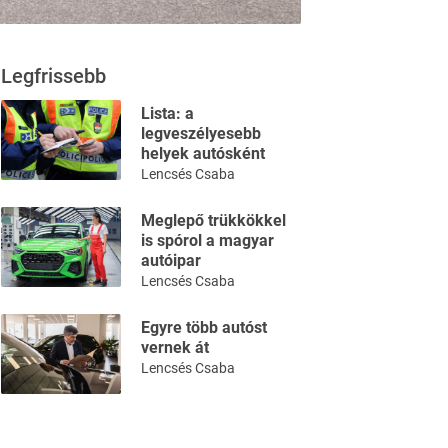
Legfrissebb
Lista: a
legveszélyesebb
helyek autósként
Lencsés Csaba
Meglepő trükkökkel
is spórol a magyar
autóipar
Lencsés Csaba
Egyre több autóst
vernek át
Lencsés Csaba