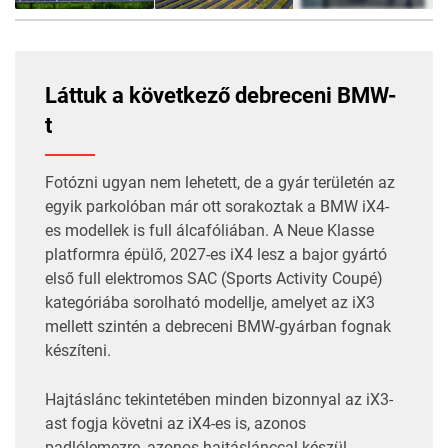
22
FOTÓ
Láttuk a következő debreceni BMW-
t
Fotózni ugyan nem lehetett, de a gyár területén az
egyik parkolóban már ott sorakoztak a BMW iX4-
es modellek is full álcafóliában. A
Neue Klasse
platformra
épülő, 2027-es iX4 lesz a bajor gyártó
első full elektromos SAC (Sports Activity Coupé)
kategóriába sorolható modellje, amelyet az iX3
mellett szintén a debreceni BMW-gyárban fognak
készíteni.
Hajtáslánc tekintetében minden bizonnyal az iX3-
ast fogja követni az iX4-es is, azonos
padlólemezre, azonos hajtáslánccal készül,