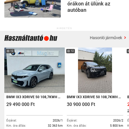
órákon át ülünk az
autóban
HIRDETÉS
Hasonló járművek
12
12
BMW IX3 XDRIVE 50 108,7KWH MO-I! MÁRKAKERESKEDÉSBŐL! AZONNAL VIHETŐ! ÁFÁS!
BMW IX3 XDRIVE 50 108,7KWH ÁFÁS
29 490 000 Ft
30 900 000 Ft
Évjárat:
2026/1
Évjárat:
2026/2
É
Km. óra állás:
32 363 km
Km. óra állás:
5 800 km
K