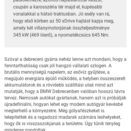
csupán a karosszéria tér majd el, kupésabb
vonalakkal a hátsó traktusban. Jó esély van rá,
hogy első körben az 50 xDrive hajtást kapja meg,
amely két villanymotorjának összteljesítménye
345 kW (469 lóerő), a nyomatékcsúcs 645 Nm.
Szóval a debreceni gyárra nehéz lenne azt mondani, hogy a
fenntarthatóság csak jól hangzó vállalati szlogen. A
brutális mennyiségű napelem, az esővíz gyűjtése, a
megújuló energiára épülő működés, a helyben összeszerelt
akkumulátorok és a rövidebb szállítási utak mind azt
mutatják, hogy a BMW Debrecenben valóban hosszú távra
tervez. Nemcsak autókat gyártanak, hanem azt is próbálják
újradefiniálni, hogyan lehet egy modern autógyár kevésbé
megterhelő a környezetre. Még gólyafészkeket is
telepítettek és a ragadozó madarak számára leshelyeket,
hogy ők is visszaszokjanak a területre. Úgy tűnik tényleg
mindenre gondoltak…