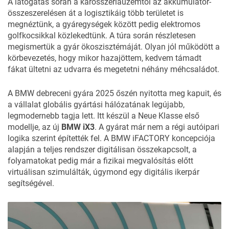
A látogatás során a karosszériaüzemtől az akkumulátor-
összeszerelésen át a logisztikáig több területet is
megnéztünk, a gyáregységek között pedig elektromos
golfkocsikkal közlekedtünk. A túra során részletesen
megismertük a gyár ökoszisztémáját. Olyan jól működött a
körbevezetés, hogy mikor hazajöttem, kedvem támadt
fákat ültetni az udvarra és megetetni néhány méhcsaládot.
A BMW debreceni gyára 2025 őszén nyitotta meg kapuit, és
a vállalat globális gyártási hálózatának legújabb,
legmodernebb tagja lett. Itt készül a
Neue Klasse
első
modellje, az új
BMW iX3
. A gyárat már nem a régi autóipari
logika szerint építették fel. A BMW iFACTORY koncepciója
alapján a teljes rendszer digitálisan összekapcsolt, a
folyamatokat pedig már a fizikai megvalósítás előtt
virtuálisan szimulálták, úgymond egy digitális ikerpár
segítségével.