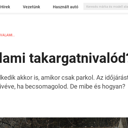
Hírek
Vezetünk
Használt autó
ALAMI...
lami takargatnivalód
lkedik akkor is, amikor csak parkol. Az időjárás
 kivéve, ha becsomagolod. De mibe és hogyan?