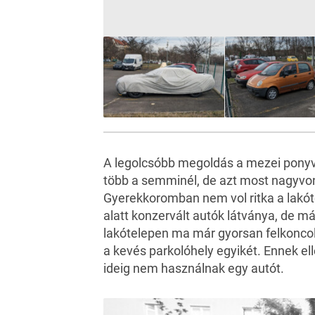
A legolcsóbb megoldás a mezei ponyva. 
több a semminél, de azt most nagyvon
Gyerekkoromban nem vol ritka a lakó
alatt konzervált autók látványa, de már
lakótelepen ma már gyorsan felkoncol
a kevés parkolóhely egyikét. Ennek el
ideig nem használnak egy autót.