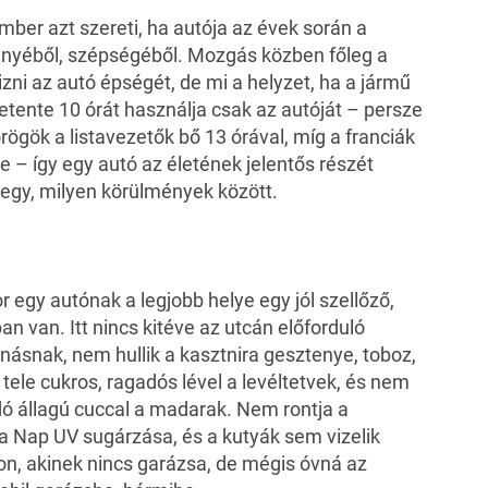
ember azt szereti, ha autója az évek során a
fényéből, szépségéből. Mozgás közben főleg a
ni az autó épségét, de mi a helyzet, ha a jármű
etente 10 órát használja csak az autóját – persze
rögök a listavezetők bő 13 órával, míg a franciák
e – így egy autó az életének jelentős részét
egy, milyen körülmények között.
egy autónak a legjobb helye egy jól szellőző,
n van. Itt nincs kitéve az utcán előforduló
ásnak, nem hullik a kasztnira gesztenye, toboz,
 tele cukros, ragadós lével a levéltetvek, és nem
dó állagú cuccal a madarak. Nem rontja a
a Nap UV sugárzása, és a kutyák sem
vizelik
jon, akinek nincs garázsa, de mégis óvná az