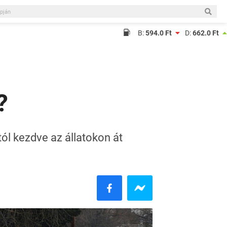
B:
594.0 Ft
D:
662.0 Ft
?
tól kezdve az állatokon át