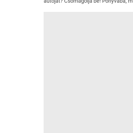
autóját? Csomagolja be! Ponyvába, m