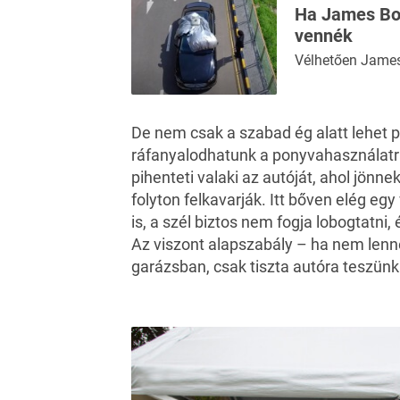
Ha James Bon
vennék
Vélhetően James 
De nem csak a szabad ég alatt lehet p
ráfanyalodhatunk a ponyvahasználatr
pihenteti valaki az autóját, ahol jönn
folyton felkavarják. Itt bőven elég e
is, a szél biztos nem fogja lobogtatni, 
Az viszont alapszabály – ha nem lenn
garázsban, csak tiszta autóra teszünk