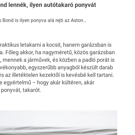
d lennék, ilyen autótakaró ponyvát
Bond is ilyen ponyva alá rejti az Aston…
raktikus letakarni a kocsit, hanem garázsban is
a. Főleg akkor, ha nagyméretű, közös garázsban
ek, mennek a járművek, és közben a padló porát is
gy vékonyabb, egyszerűbb anyagból készült darab
és az illetéktelen kezektől is kevésbé kell tartani.
e egyértelmű – hogy akár kültéren, akár
 ponyvát, takarót.