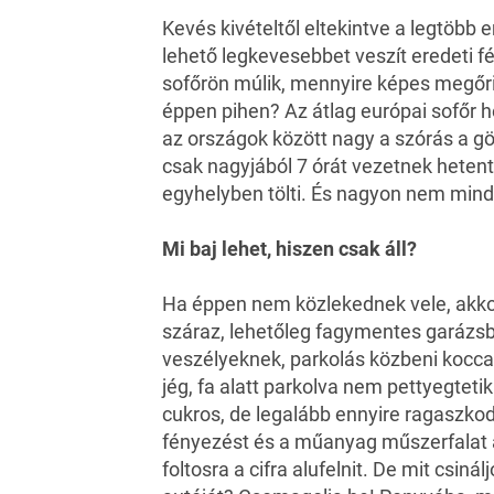
Kevés kivételtől eltekintve a legtöbb 
lehető legkevesebbet veszít eredeti 
sofőrön múlik, mennyire képes megőriz
éppen pihen? Az átlag európai sofőr h
az országok között nagy a szórás a gö
csak nagyjából 7 órát vezetnek hetent
egyhelyben tölti. És nagyon nem mind
Mi baj lehet, hiszen csak áll?
Ha éppen nem közlekednek vele, akkor 
száraz, lehetőleg fagymentes garázsba
veszélyeknek, parkolás közbeni koccan
jég, fa alatt parkolva nem pettyegtetik
cukros, de legalább ennyire ragaszko
fényezést és a műanyag műszerfalat 
foltosra a cifra alufelnit
. De mit csinál