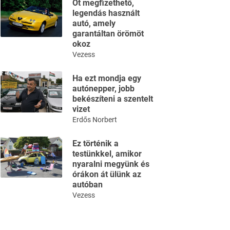
Öt megfizethető,
legendás használt
autó, amely
garantáltan örömöt
okoz
Vezess
Ha ezt mondja egy
autónepper, jobb
bekészíteni a szentelt
vizet
Erdős Norbert
Ez történik a
testünkkel, amikor
nyaralni megyünk és
órákon át ülünk az
autóban
Vezess