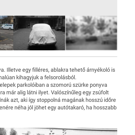
8
FOTÓ
Illetve egy filléres, ablakra tehető árnyékoló is
alúan kihagyjuk a felsorolásból.
telepek parkolóiban a szomorú szürke ponyva
a már alig látni ilyet. Valószínűleg egy zsúfolt
nák azt, aki így stoppolná magának hosszú időre
lenére néha jól jöhet egy autótakaró, ha hosszabb