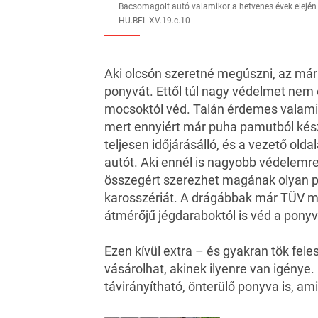
Bacsomagolt autó valamikor a hetvenes évek elején – 
HU.BFL.XV.19.c.10
Aki olcsón szeretné megúszni, az már
ponyvát. Ettől túl nagy védelmet nem é
mocsoktól véd. Talán érdemes valamive
mert ennyiért már puha pamutból készü
teljesen időjárásálló, és a vezető oldal
autót. Aki ennél is nagyobb védelemre 
összegért szerezhet magának olyan po
karosszériát. A drágábbak már TÜV mi
átmérőjű jégdaraboktól is véd a pony
Ezen kívül extra – és gyakran tök feles
vásárolhat, akinek ilyenre van igénye. 
távirányítható, önterülő ponyva is, ami