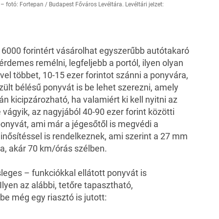
fotó: Fortepan / Budapest Főváros Levéltára. Levéltári jelzet:
 6000 forintért vásárolhat egyszerűbb autótakaró
rdemes remélni, legfeljebb a portól, ilyen olyan
l többet, 10-15 ezer forintot szánni a ponyvára,
lt bélésű ponyvát is be lehet szerezni, amely
án kicipzározható, ha valamiért ki kell nyitni az
vágyik, az nagyjából 40-90 ezer forint közötti
nyvát, ami már a jégesőtől is megvédi a
nősítéssel is rendelkeznek, ami szerint a 27 mm
va, akár 70 km/órás szélben.
leges – funkciókkal ellátott ponyvát is
Ilyen az alábbi, tetőre tapasztható,
be még egy riasztó is jutott: