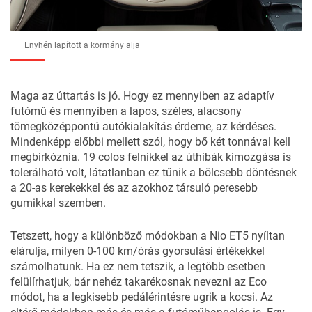
Enyhén lapított a kormány alja
Maga az úttartás is jó. Hogy ez mennyiben az adaptív
futómű és mennyiben a lapos, széles, alacsony
tömegközéppontú autókialakítás érdeme, az kérdéses.
Mindenképp előbbi mellett szól, hogy bő két tonnával kell
megbirkóznia. 19 colos felnikkel az úthibák kimozgása is
tolerálható volt, látatlanban ez tűnik a bölcsebb döntésnek
a 20-as kerekekkel és az azokhoz társuló peresebb
gumikkal szemben.
Tetszett, hogy a különböző módokban a Nio ET5 nyíltan
elárulja, milyen 0-100 km/órás gyorsulási értékekkel
számolhatunk. Ha ez nem tetszik, a legtöbb esetben
felülírhatjuk, bár nehéz takarékosnak nevezni az Eco
módot, ha a legkisebb pedálérintésre ugrik a kocsi. Az