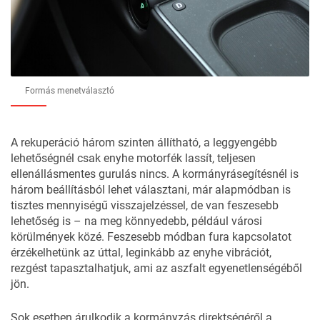
Formás menetválasztó
A rekuperáció három szinten állítható, a leggyengébb
lehetőségnél csak enyhe motorfék lassít, teljesen
ellenállásmentes gurulás nincs. A kormányrásegítésnél is
három beállításból lehet választani, már alapmódban is
tisztes mennyiségű visszajelzéssel, de van feszesebb
lehetőség is – na meg könnyedebb, például városi
körülmények közé. Feszesebb módban fura kapcsolatot
érzékelhetünk az úttal, leginkább az enyhe vibrációt,
rezgést tapasztalhatjuk, ami az aszfalt egyenetlenségéből
jön.
Sok esetben árulkodik a kormányzás direktségéről a