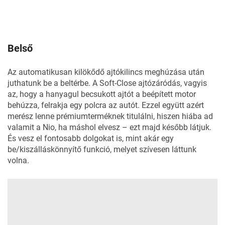
Belső
Az automatikusan kilökődő ajtókilincs meghúzása után
juthatunk be a beltérbe. A Soft-Close ajtózáródás, vagyis
az, hogy a hanyagul becsukott ajtót a beépített motor
behúzza, felrakja egy polcra az autót. Ezzel együtt azért
merész lenne prémiumterméknek titulálni, hiszen hiába ad
valamit a Nio, ha máshol elvesz – ezt majd később látjuk.
És vesz el fontosabb dolgokat is, mint akár egy
be/kiszálláskönnyítő funkció, melyet szívesen láttunk
volna.