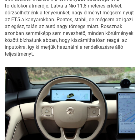
fordulókör átmérője. Látva a Nio 11,8 méteres értékét,
dörzsölhetnénk a tenyerünket, nagy élményt mégsem nyújt
az ET5 a kanyarokban. Pontos, stabil, de mégsem az igazi
az egész, talán az autó nagy tömege miatt. Rossznak
azonban semmiképp sem nevezhető, minden körülmények
között bízhatunk abban, hogy kiszámíthatóan reagál az
inputokra, így ki merjük használni a rendelkezésre álló
teljesítményt.