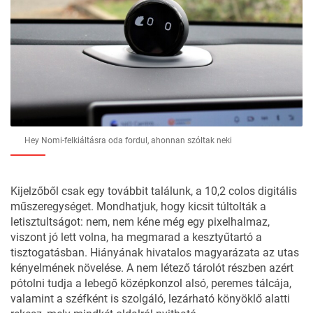
Hey Nomi-felkiáltásra oda fordul, ahonnan szóltak neki
Kijelzőből csak egy továbbit találunk, a 10,2 colos digitális
műszeregységet. Mondhatjuk, hogy kicsit túltolták a
letisztultságot: nem, nem kéne még egy pixelhalmaz,
viszont jó lett volna, ha megmarad a kesztyűtartó a
tisztogatásban. Hiányának hivatalos magyarázata az utas
kényelmének növelése. A nem létező tárolót részben azért
pótolni tudja a lebegő középkonzol alsó, peremes tálcája,
valamint a széfként is szolgáló, lezárható könyöklő alatti