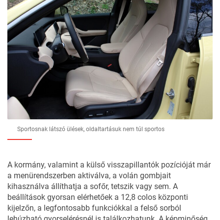
Sportosnak látszó ülések, oldaltartásuk nem túl sportos
A kormány, valamint a külső visszapillantók pozícióját már
a menürendszerben aktiválva, a volán gombjait
kihasználva állíthatja a sofőr, tetszik vagy sem. A
beállítások gyorsan elérhetőek a 12,8 colos központi
kijelzőn, a legfontosabb funkciókkal a felső sorból
lehúzható gyorselérésnél is találkozhatunk. A képminőség