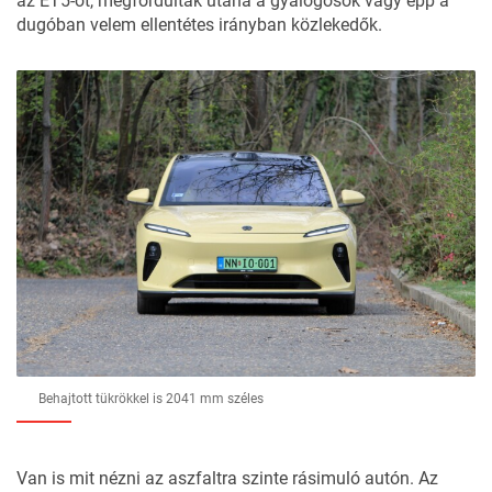
az ET5-öt, megfordultak utána a gyalogosok vagy épp a
dugóban velem ellentétes irányban közlekedők.
Behajtott tükrökkel is 2041 mm széles
Van is mit nézni az aszfaltra szinte rásimuló autón. Az