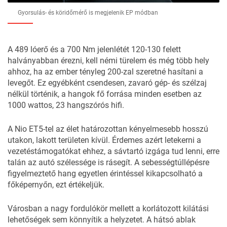
Gyorsulás- és köridőmérő is megjelenik EP módban
A 489 lóerő és a 700 Nm jelenlétét 120-130 felett
halványabban érezni, kell némi türelem és még több hely
ahhoz, ha az ember tényleg 200-zal szeretné hasítani a
levegőt. Ez egyébként csendesen, zavaró gép- és szélzaj
nélkül történik, a hangok fő forrása minden esetben az
1000 wattos, 23 hangszórós hifi.
A Nio ET5-tel az élet határozottan kényelmesebb hosszú
utakon, lakott területen kívül. Érdemes azért letekerni a
vezetéstámogatókat ehhez, a sávtartó izgága tud lenni, erre
talán az autó szélessége is rásegít. A sebességtúllépésre
figyelmeztető hang egyetlen érintéssel kikapcsolható a
főképernyőn, ezt értékeljük.
Városban a nagy fordulókör mellett a korlátozott kilátási
lehetőségek sem könnyítik a helyzetet. A hátsó ablak