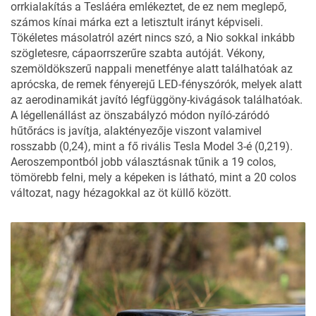
orrkialakítás a Tesláéra emlékeztet, de ez nem meglepő,
számos kínai márka ezt a letisztult irányt képviseli.
Tökéletes másolatról azért nincs szó, a Nio sokkal inkább
szögletesre, cápaorrszerűre szabta autóját. Vékony,
szemöldökszerű nappali menetfénye alatt találhatóak az
aprócska, de remek fényerejű LED-fényszórók, melyek alatt
az aerodinamikát javító légfüggöny-kivágások találhatóak.
A légellenállást az önszabályzó módon nyíló-záródó
hűtőrács is javítja, alaktényezője viszont valamivel
rosszabb (0,24), mint a fő rivális
Tesla Model 3
-é (0,219).
Aeroszempontból jobb választásnak tűnik a 19 colos,
tömörebb felni, mely a képeken is látható, mint a 20 colos
változat, nagy hézagokkal az öt küllő között.