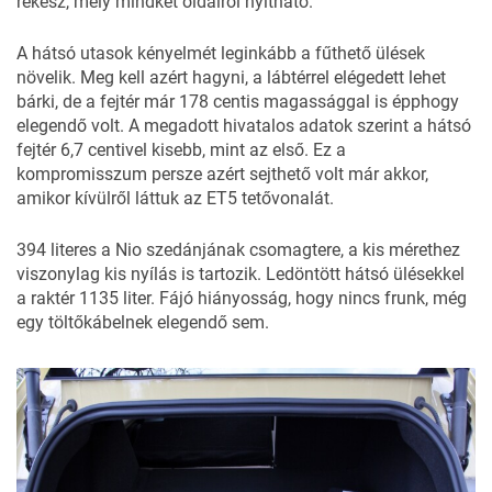
rekesz, mely mindkét oldalról nyitható.
A hátsó utasok kényelmét leginkább a fűthető ülések
növelik. Meg kell azért hagyni, a lábtérrel elégedett lehet
bárki, de a fejtér már 178 centis magassággal is épphogy
elegendő volt. A megadott hivatalos adatok szerint a hátsó
fejtér 6,7 centivel kisebb, mint az első. Ez a
kompromisszum persze azért sejthető volt már akkor,
amikor kívülről láttuk az ET5 tetővonalát.
394 literes a Nio szedánjának csomagtere, a kis mérethez
viszonylag kis nyílás is tartozik. Ledöntött hátsó ülésekkel
a raktér 1135 liter. Fájó hiányosság, hogy nincs frunk, még
egy töltőkábelnek elegendő sem.