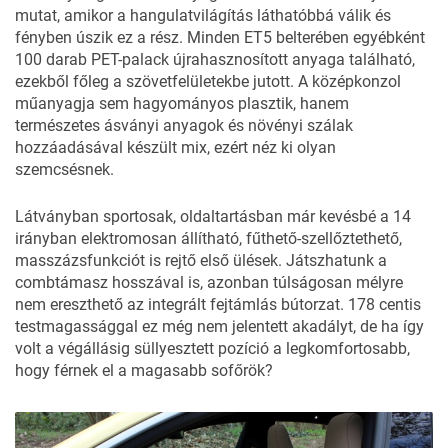
mutat, amikor a hangulatvilágítás láthatóbbá válik és
fényben úszik ez a rész. Minden ET5 belterében egyébként
100 darab PET-palack újrahasznosított anyaga található,
ezekből főleg a szövetfelületekbe jutott. A középkonzol
műanyagja sem hagyományos plasztik, hanem
természetes ásványi anyagok és növényi szálak
hozzáadásával készült mix, ezért néz ki olyan
szemcsésnek.
Látványban sportosak, oldaltartásban már kevésbé a 14
irányban elektromosan állítható, fűthető-szellőztethető,
masszázsfunkciót is rejtő első ülések. Játszhatunk a
combtámasz hosszával is, azonban túlságosan mélyre
nem ereszthető az integrált fejtámlás bútorzat. 178 centis
testmagassággal ez még nem jelentett akadályt, de ha így
volt a végállásig süllyesztett pozíció a legkomfortosabb,
hogy férnek el a magasabb sofőrök?