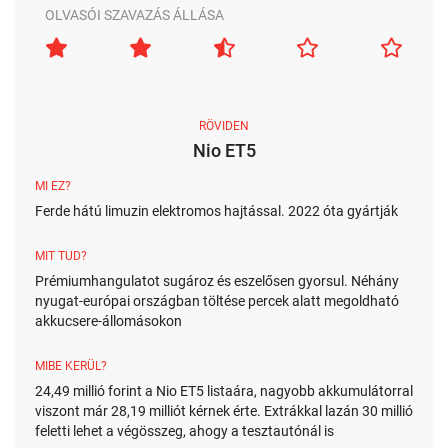
OLVASÓI SZAVAZÁS ÁLLÁSA
RÖVIDEN
Nio ET5
MI EZ?
Ferde hátú limuzin elektromos hajtással. 2022 óta gyártják
MIT TUD?
Prémiumhangulatot sugároz és eszelősen gyorsul. Néhány
nyugat-európai országban töltése percek alatt megoldható
akkucsere-állomásokon
MIBE KERÜL?
24,49 millió forint a Nio ET5 listaára, nagyobb akkumulátorral
viszont már 28,19 milliót kérnek érte. Extrákkal lazán 30 millió
feletti lehet a végösszeg, ahogy a tesztautónál is