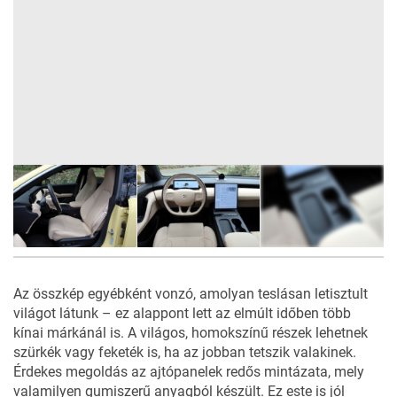
41
FOTÓ
Az összkép egyébként vonzó, amolyan teslásan letisztult
világot látunk – ez alappont lett az elmúlt időben több
kínai márkánál is. A világos, homokszínű részek lehetnek
szürkék vagy feketék is, ha az jobban tetszik valakinek.
Érdekes megoldás az ajtópanelek redős mintázata, mely
valamilyen gumiszerű anyagból készült. Ez este is jól