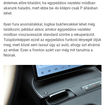
érdemes előre kitalálni, ha egypedálos vezetési módban
akarunk haladni, mert ebbe be- és kilépni csak P állásban
lehet.
Ilyen fura anomáliákkal, logikai bukfencekkel lehet még
találkozni, például akkor, amikor egypedálos vezetési
módban visszavesszük standard szintre a rekuperációt.
Tulajdonképpen ezzel az egypedálos funkció lényegét öljük
meg, mert közel sem lassul úgy az autó, ahogy azt elvárná
az ember. Ezen a fronton azért van még mit tanulnia a
Niónak.