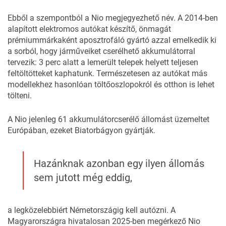
Ebből a szempontból a
Nio
megjegyezhető név. A 2014-ben
alapított elektromos autókat készítő, önmagát
prémiummárkaként aposztrofáló gyártó azzal emelkedik ki
a sorból, hogy járműveiket cserélhető akkumulátorral
tervezik: 3 perc alatt a lemerült telepek helyett teljesen
feltöltötteket kaphatunk. Természetesen az autókat más
modellekhez hasonlóan töltőoszlopokról és otthon is lehet
tölteni.
A Nio jelenleg 61 akkumulátorcserélő állomást üzemeltet
Európában, ezeket Biatorbágyon gyártják.
Hazánknak azonban egy ilyen állomás
sem jutott még eddig,
a legközelebbiért Németországig kell autózni. A
Magyarországra hivatalosan 2025-ben megérkező Nio