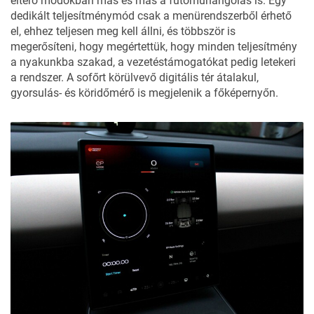
eltérő módokban más és más a futóműhangolás is. Egy
dedikált teljesítménymód csak a menürendszerből érhető
el, ehhez teljesen meg kell állni, és többször is
megerősíteni, hogy megértettük, hogy minden teljesítmény
a nyakunkba szakad, a vezetéstámogatókat pedig letekeri
a rendszer. A sofőrt körülvevő digitális tér átalakul,
gyorsulás- és köridőmérő is megjelenik a főképernyőn.