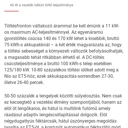
40 W a vezeték nélküli töltő teljesítménye
Töltésfronton váltakozó árammal be kell érnünk a 11 kW-
os maximum AC-teljesítménnyel. Az egyenáramú
gyorstöltés csúcsa 140 és 170 kW lehet a kisebbik, bruttó
75 kWh-s akkupakknál – a két érték magyarázata az, hogy
a töltési sebességet a környezeti változók befolyásolhatják,
a magasabb tehát ritkábban érhető el. A DC-töltés
csúcsteljesítménye a bruttó 100 kWh-s telep esetében
125/180 kW. 10-80 százalékos töltési időket adott meg a
Nio az ET5-höz, ezek akkukapacitás-sorrendben 27-30,
illetve 26-40 percek.
50-50 százalék a tengelyek közötti súlyelosztás. Nem csak
ez kecsegtető a vezetési élmény szempontjából, hanem az
elöl öt lengőkaros, és hátul is multilink futómű amely
ráadásul adaptív lengéscsillapítással dolgozik. Elöl
négydugattyús féktárcsák, hátul úszónyerges megoldás
lassítja az ET5-öt, a korróziót automatikus féktisztító mód