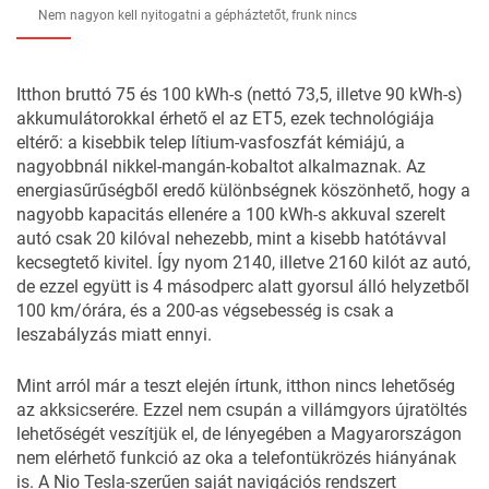
Nem nagyon kell nyitogatni a gépháztetőt, frunk nincs
Itthon bruttó 75 és 100 kWh-s (nettó 73,5, illetve 90 kWh-s)
akkumulátorokkal érhető el az ET5, ezek technológiája
eltérő: a kisebbik telep lítium-vasfoszfát kémiájú, a
nagyobbnál nikkel-mangán-kobaltot alkalmaznak. Az
energiasűrűségből eredő különbségnek köszönhető, hogy a
nagyobb kapacitás ellenére a 100 kWh-s akkuval szerelt
autó csak 20 kilóval nehezebb, mint a kisebb hatótávval
kecsegtető kivitel. Így nyom 2140, illetve 2160 kilót az autó,
de ezzel együtt is 4 másodperc alatt gyorsul álló helyzetből
100 km/órára, és a 200-as végsebesség is csak a
leszabályzás miatt ennyi.
Mint arról már a teszt elején írtunk, itthon nincs lehetőség
az akksicserére. Ezzel nem csupán a villámgyors újratöltés
lehetőségét veszítjük el, de lényegében a Magyarországon
nem elérhető funkció az oka a telefontükrözés hiányának
is. A Nio Tesla-szerűen saját navigációs rendszert