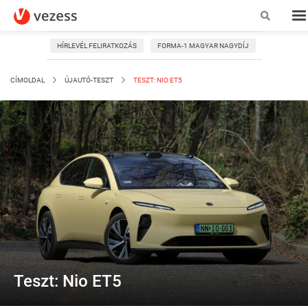
HÍRLEVÉL FELIRATKOZÁS
FORMA-1 MAGYAR NAGYDÍJ
CÍMOLDAL
ÚJAUTÓ-TESZT
TESZT: NIO ET5
Teszt: Nio ET5