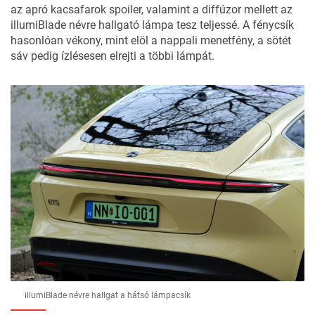
az apró kacsafarok spoiler, valamint a diffúzor mellett az
illumiBlade névre hallgató lámpa tesz teljessé. A fénycsík
hasonlóan vékony, mint elöl a nappali menetfény, a sötét
sáv pedig ízlésesen elrejti a többi lámpát.
illumiBlade névre hallgat a hátsó lámpacsík