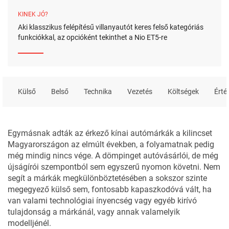
KINEK JÓ?
Aki klasszikus felépítésű villanyautót keres felső kategóriás
funkciókkal, az opcióként tekinthet a Nio ET5-re
Külső
Belső
Technika
Vezetés
Költségek
Érté
Egymásnak adták az érkező kínai autómárkák a kilincset
Magyarországon az elmúlt években, a folyamatnak pedig
még mindig nincs vége. A dömpinget autóvásárlói, de még
újságírói szempontból sem egyszerű nyomon követni. Nem
segít a márkák megkülönböztetésében a sokszor szinte
megegyező külső sem, fontosabb kapaszkodóvá vált, ha
van valami technológiai ínyencség vagy egyéb kirívó
tulajdonság a márkánál, vagy annak valamelyik
modelljénél.