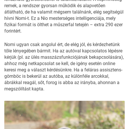
remek, a rendszer gyorsan működik és alapvetően
átlátható, de ha valamit mégsem találnánk, elég segítségül
hívni Nomi-t. Ez a Nio mesterséges intelligenciája, mely
fizikai formát is ölthet a műszerfal tetején – extra 290 ezer
forintért.
Nomi ugyan csak angolul ért, de elég jól, és kérdezhetünk
tőle lényegében bármit. Ha az autóval kapcsolatos lépésre
kérjük (pl. az ülés masszázsfunkciójának bekapcsolására),
ahhoz még netkapcsolat se kell, de igény esetén online
keresi meg a választ kérdésünkre. Ha a feláras assisztens-
gömböc is bekerül az autóba, az különféle arcokkal,
ábrákkal reagál, sőt, forog is abba az irányba, ahonnan a
megszólítást kapta.