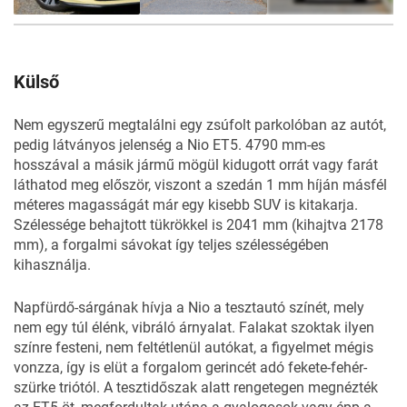
19
FOTÓ
Külső
Nem egyszerű megtalálni egy zsúfolt parkolóban az autót,
pedig látványos jelenség a Nio ET5. 4790 mm-es
hosszával a másik jármű mögül kidugott orrát vagy farát
láthatod meg először, viszont a szedán 1 mm híján másfél
méteres magasságát már egy kisebb SUV is kitakarja.
Szélessége behajtott tükrökkel is 2041 mm (kihajtva 2178
mm), a forgalmi sávokat így teljes szélességében
kihasználja.
Napfürdő-sárgának hívja a Nio a tesztautó színét, mely
nem egy túl élénk, vibráló árnyalat. Falakat szoktak ilyen
színre festeni, nem feltétlenül autókat, a figyelmet mégis
vonzza, így is elüt a forgalom gerincét adó fekete-fehér-
szürke triótól. A tesztidőszak alatt rengetegen megnézték