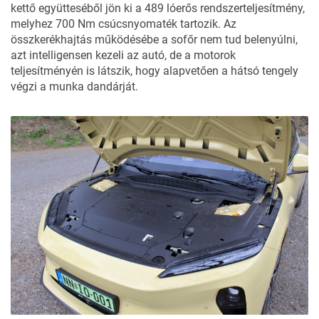
kettő együtteséből jön ki a 489 lóerős rendszerteljesítmény,
melyhez 700 Nm csúcsnyomaték tartozik. Az
összkerékhajtás működésébe a sofőr nem tud belenyúlni,
azt intelligensen kezeli az autó, de a motorok
teljesítményén is látszik, hogy alapvetően a hátsó tengely
végzi a munka dandárját.