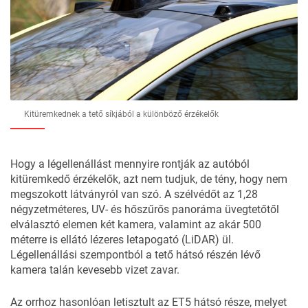
Kitüremkednek a tető síkjából a különböző érzékelők
Hogy a légellenállást mennyire rontják az autóból
kitüremkedő érzékelők, azt nem tudjuk, de tény, hogy nem
megszokott látványról van szó. A szélvédőt az 1,28
négyzetméteres, UV- és hőszűrős panoráma üvegtetőtől
elválasztó elemen két kamera, valamint az akár 500
méterre is ellátó lézeres letapogató (LiDAR) ül.
Légellenállási szempontból a tető hátsó részén lévő
kamera talán kevesebb vizet zavar.
Az orrhoz hasonlóan letisztult az ET5 hátsó része, melyet