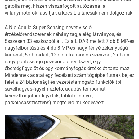
gátolja meg, hiszen visszafogott autózásnál a
villanymotorok lassítják a kocsit, a tárcsák nem dolgoznak.
A Nio Aquila Super Sensing nevet viselő
érzékelőrendszerének néhány tagja elég látványos, és
összesen 33 eszközből áll. Ez a LiDAR mellett 7 db 8 MP-es
nagyfelbontású és 4 db 3 MP-es nagy fényérzékenységű
kamerát, 5 db radart, 12 db ultrahangos szenzort, 2 db ún.
nagy pontosságú pozicionáló rendszert, egy
éberségfigyelőt és egy kormányfogás-érzékelőt tartalmaz.
Mindennek adatai egy fedélzeti számítógépbe futnak be, ez
felel a 24 biztonsági és vezetéstámogató funkciók (pl.
sávelhagyás-figyelmeztető, adaptív tempomat,
keresztforgalom-figyelők, táblafelismerő,
parkolásasszisztens) megfelelő működéséért.