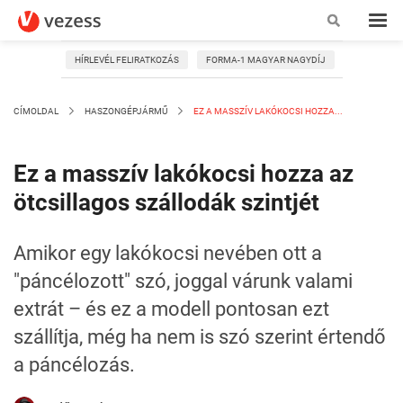
HÍRLEVÉL FELIRATKOZÁS
FORMA-1 MAGYAR NAGYDÍJ
CÍMOLDAL
HASZONGÉPJÁRMŰ
EZ A MASSZÍV LAKÓKOCSI HOZZA...
Ez a masszív lakókocsi hozza az
ötcsillagos szállodák szintjét
Amikor egy lakókocsi nevében ott a
"páncélozott" szó, joggal várunk valami
extrát – és ez a modell pontosan ezt
szállítja, még ha nem is szó szerint értendő
a páncélozás.