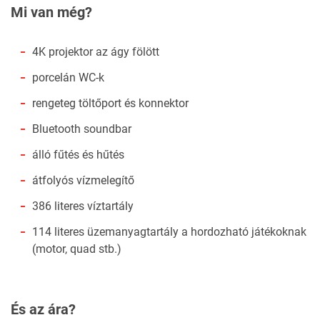
Mi van még?
4K projektor az ágy fölött
porcelán WC-k
rengeteg töltőport és konnektor
Bluetooth soundbar
álló fűtés és hűtés
átfolyós vízmelegítő
386 literes víztartály
114 literes üzemanyagtartály a hordozható játékoknak
(motor, quad stb.)
És az ára?