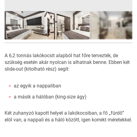
11
FOTÓ
A 6,2 tonnás lakókocsit alapból hat főre tervezték, de
szükség esetén akár nyolcan is alhatnak benne. Ebben két
slide-out (kitolható rész) segít:
az egyik a nappaliban
a másik a hálóban (king-size ágy)
Két zuhanyzó kapott helyet a lakókocsiban, a fő „fürdő”
elöl van, a nappali és a háló között, igen korrekt méretekkel.