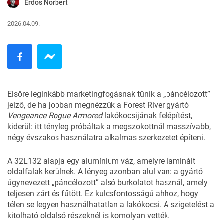
Erdős Norbert
2026.04.09.
Elsőre leginkább marketingfogásnak tűnik a „páncélozott”
jelző, de ha jobban megnézzük a
Forest River
gyártó
Vengeance Rogue Armored
lakókocsijának felépítést,
kiderül: itt tényleg próbáltak a megszokottnál masszívabb,
négy évszakos használatra alkalmas szerkezetet építeni.
A 32L132 alapja egy alumínium váz, amelyre laminált
oldalfalak kerülnek. A lényeg azonban alul van: a gyártó
úgynevezett „páncélozott” alsó burkolatot használ, amely
teljesen zárt és fűtött. Ez kulcsfontosságú ahhoz, hogy
télen se legyen használhatatlan a lakókocsi. A szigetelést a
kitolható oldalsó részeknél is komolyan vették.