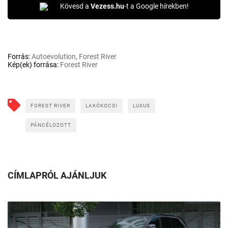
Kövesd a
Vezess.hu
-t a Google hírekben!
Forrás:
Autoevolution, Forest River
Kép(ek) forrása:
Forest River
FOREST RIVER
LAKÓKOCSI
LUXUS
PÁNCÉLOZOTT
CÍMLAPRÓL AJÁNLJUK