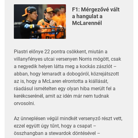
F1: Mérgezővé vált
a hangulat a
McLarennél
Piastri előnye 22 pontra csökkent, miután a
villanyfényes utcai versenyen Norris mögött, csak
a negyedik helyen látta meg a kockás zászlót –
abban, hogy lemaradt a dobogóról, közrejátszott
az is, hogy a McLaren elrontotta a kiállását,
ráadásul ismételten egy olyan hiba merült fel a
kerékcserénél, amit
az idén már nem tudnak
orvosolni
.
Az ünneplésen végül mindkét versenyző részt vett,
ezzel együtt úgy tűnt, hogy a csapat –
összhangban a stewardok döntésével –