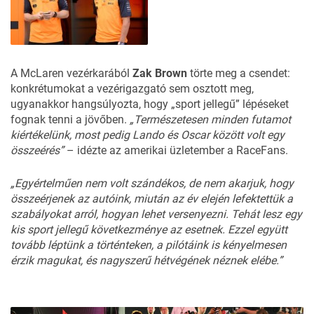
A McLaren vezérkarából
Zak Brown
törte meg a csendet:
konkrétumokat a vezérigazgató sem osztott meg,
ugyanakkor hangsúlyozta, hogy „sport jellegű” lépéseket
fognak tenni a jövőben.
„Természetesen minden futamot
kiértékelünk, most pedig Lando és Oscar között volt egy
összeérés”
– idézte az amerikai üzletember a
RaceFans
.
„Egyértelműen nem volt szándékos, de nem akarjuk, hogy
összeérjenek az autóink, miután az év elején lefektettük a
szabályokat arról, hogyan lehet versenyezni. Tehát lesz egy
kis sport jellegű következménye az esetnek. Ezzel együtt
tovább léptünk a történteken, a pilótáink is kényelmesen
érzik magukat, és nagyszerű hétvégének néznek elébe.”