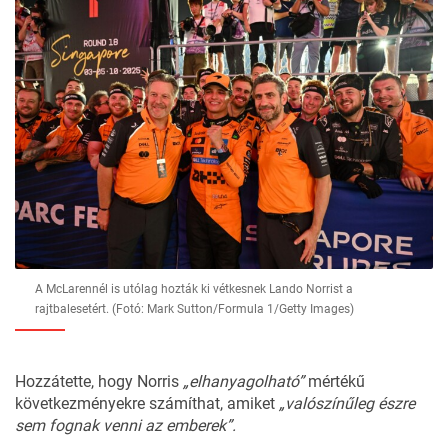
A McLarennél is utólag hozták ki vétkesnek Lando Norrist a
rajtbalesetért. (Fotó: Mark Sutton/Formula 1/Getty Images)
Hozzátette, hogy Norris
„elhanyagolható”
mértékű
következményekre számíthat, amiket
„valószínűleg észre
sem fognak venni az emberek”.