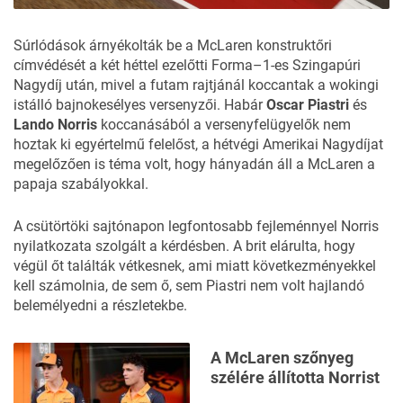
Súrlódások árnyékolták be a McLaren konstruktőri
címvédését a két héttel ezelőtti
Forma–1-es Szingapúri
Nagydíj
után, mivel a futam rajtjánál koccantak a wokingi
istálló bajnokesélyes versenyzői. Habár
Oscar Piastri
és
Lando Norris
koccanásából
a versenyfelügyelők nem
hoztak ki egyértelmű felelőst, a hétvégi Amerikai Nagydíjat
megelőzően is téma volt, hogy hányadán áll a McLaren a
papaja szabályokkal.
A csütörtöki sajtónapon legfontosabb fejleménnyel Norris
nyilatkozata szolgált a kérdésben. A brit elárulta, hogy
végül őt találták vétkesnek, ami miatt
következményekkel
kell számolnia
, de sem ő, sem Piastri nem volt hajlandó
belemélyedni a részletekbe.
A McLaren szőnyeg
szélére állította Norrist