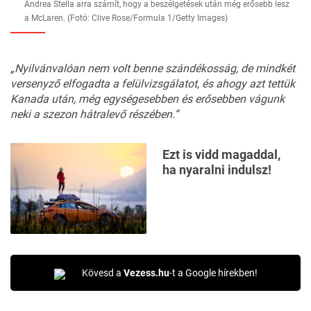
Andrea Stella arra számít, hogy a beszélgetések után még erősebb lesz
a McLaren. (Fotó: Clive Rose/Formula 1/Getty Images)
„Nyilvánvalóan nem volt benne szándékosság, de mindkét
versenyző elfogadta a felülvizsgálatot, és ahogy azt tettük
Kanada után, még egységesebben és erősebben vágunk
neki a szezon hátralevő részében.”
Ezt is vidd magaddal,
ha nyaralni indulsz!
Kövesd a
Vezess.hu
-t a Google hírekben!