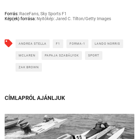
Forrás:
RaceFans, Sky Sports F1
Kép(ek) forrása:
Nyitókép: Jared C. Tilton/Getty Images
ANDREA STELLA
F1
FORMA-1
LANDO NORRIS
MCLAREN
PAPAJA SZABÁLYOK
SPORT
ZAK BROWN
CÍMLAPRÓL AJÁNLJUK