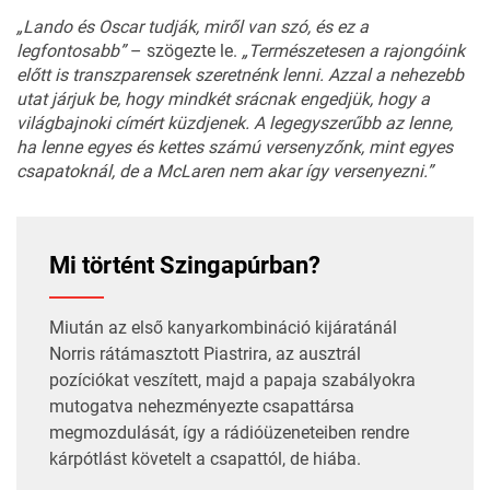
„Lando és Oscar tudják, miről van szó, és ez a
legfontosabb”
– szögezte le.
„Természetesen a rajongóink
előtt is transzparensek szeretnénk lenni. Azzal a nehezebb
utat járjuk be, hogy mindkét srácnak engedjük, hogy a
világbajnoki címért küzdjenek. A legegyszerűbb az lenne,
ha lenne egyes és kettes számú versenyzőnk, mint egyes
csapatoknál, de a McLaren nem akar így versenyezni.”
Mi történt Szingapúrban?
Miután az első kanyarkombináció kijáratánál
Norris rátámasztott Piastrira, az ausztrál
pozíciókat veszített, majd a papaja szabályokra
mutogatva
nehezményezte
csapattársa
megmozdulását, így a rádióüzeneteiben rendre
kárpótlást követelt a csapattól, de hiába.