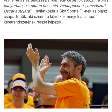
volt a hibás az ütközésért, mert egy kicsit túlcsúszott a 3-as
kanyarban, és miután hozzáért Verstappenhez, rácsúszott
Oscar autójára”
– nyilatkozta a
Sky Sports F1-nek
az olasz
csapatfőnök, aki szerint a következmények a csapat
keretrendszerének részét képezik.