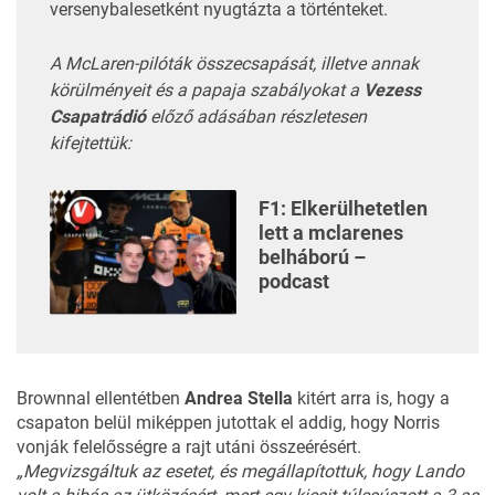
versenybalesetként nyugtázta a történteket.
A McLaren-pilóták összecsapását, illetve annak
körülményeit és a papaja szabályokat a
Vezess
Csapatrádió
előző adásában részletesen
kifejtettük:
F1: Elkerülhetetlen
lett a mclarenes
belháború –
podcast
Brownnal ellentétben
Andrea Stella
kitért arra is, hogy a
csapaton belül miképpen jutottak el addig, hogy Norris
vonják felelősségre a rajt utáni összeérésért.
„Megvizsgáltuk az esetet, és megállapítottuk, hogy Lando