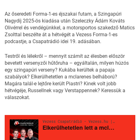
Az őseredeti Forma-1-es éjszakai futam, a Szingapúri
Nagydíj 2025-ös kiadása után Szeleczky Ádám Kováts
Olivérrel és vendégünkkel, a motorsportos szakedző
Matics
Zsolttal
beszélte át a hétvégét a Vezess Forma-1-es
podcastje, a Csapatrádió idei 19. adásában.
Testről és lélekről – mennyit számít az élesben először
bevetett versenyzői hűtőruha – egyáltalán, milyen húzós
egy szingapúri verseny? Kukába kerültek a papaja
szabályok? Elkerülhetetlen a mclarenes belháború?
Magára talál-e lejtőre került Piastri? Kinek volt jobb
hétvégéje, Russellnek vagy Verstappennek? Keressük a
válaszokat.