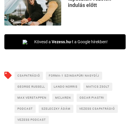
indulás előtt
Kövesd a
Vezess.hu
-t a Google hírekben!
CSAPATRÁDIÓ
FORMA-1 SZINGAPÚRI NAGYDÍJ
GEORGE RUSSELL
LANDO NORRIS
MATICS ZSOLT
MAX VERSTAPPEN
MCLAREN
OSCAR PIASTRI
PODCAST
SZELECZKY ÁDÁM
VEZESS CSAPATRÁDIÓ
VEZESS PODCAST