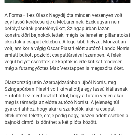
A Forma–1-es Olasz Nagydíj óta minden versenyen volt
egy lassú kerékcseréje a McLarennek. Ezek ugyan nem
befolyásolták pontelőnyüket, Szingapúrban lazán
konstruktőri bajnokok lettek, mégis kellemetlen pillanatokat
okoztak a csapat életében. A legcikibb helyzet Monzában
volt, amikor a végig Oscar Piastri előtt autózó Lando Norris
emiatt bukott pozíciót csapattársával szemben. A felek
végül helyet cseréltek, de kaptak is érte kritikát rendesen,
még a futamgyőztes
Max Verstappen is megszólta őket.
Olaszország után
Azerbajdzsánban
újból Norris, míg
Szingapúrban
Piastri volt kárvallottja egy lassú kiállásnak
– utóbbit ez megfosztott attól, hogy a futam végén akár
meg is támadja az előtte autózó Norrist. A jelenség túl
gyakori ahhoz, hogy akár a szurkolók, akár a csapat
eltekintsen felette, ereje pedig nagy, hiszen adott esetben a
bajnoki címről is dönthet a két pilóta között.