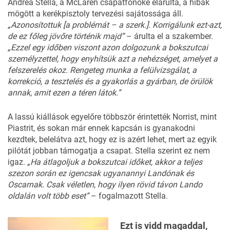
Andrea Stella, a McLaren csapatfőnöke elárulta, a hibák
mögött a kerékpisztoly tervezési sajátossága áll.
„Azonosítottuk [a problémát – a szerk.]. Korrigálunk ezt-azt,
de ez főleg jövőre történik majd”
– árulta el a szakember.
„Ezzel egy időben viszont azon dolgozunk a bokszutcai
személyzettel, hogy enyhítsük azt a nehézséget, amelyet a
felszerelés okoz. Rengeteg munka a felülvizsgálat, a
korrekció, a tesztelés és a gyakorlás a gyárban, de örülök
annak, amit ezen a téren látok.”
A lassú kiállások egyelőre többször érintették Norrist, mint
Piastrit, és sokan már ennek kapcsán is gyanakodni
kezdtek, belelátva azt, hogy ez is azért lehet, mert az egyik
pilótát jobban támogatja a csapat. Stella szerint ez nem
igaz.
„Ha átlagoljuk a bokszutcai időket, akkor a teljes
szezon során ez igencsak ugyanannyi Landónak és
Oscarnak. Csak véletlen, hogy ilyen rövid távon Lando
oldalán volt több eset”
– fogalmazott Stella.
Ezt is vidd magaddal,