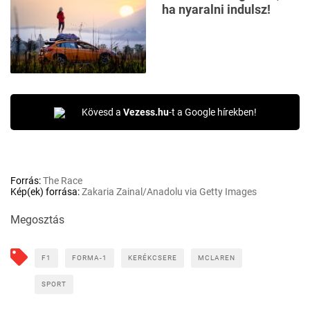
ha nyaralni indulsz!
Kövesd a
Vezess.hu
-t a Google hírekben!
Forrás:
The Race
Kép(ek) forrása:
Zakaria Zainal/Anadolu via Getty Images
Megosztás
F1
FORMA-1
KERÉKCSERE
MCLAREN
SPORT