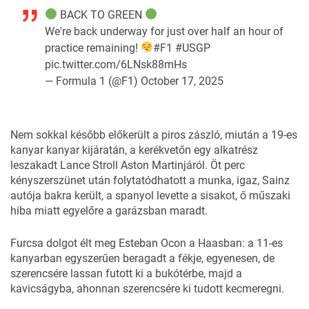
BACK TO GREEN
We're back underway for just over half an hour of
practice remaining!
#F1
#USGP
pic.twitter.com/6LNsk88mHs
— Formula 1 (@F1)
October 17, 2025
Nem sokkal később előkerült a piros zászló, miután a 19-es
kanyar kanyar kijáratán, a kerékvetőn egy alkatrész
leszakadt Lance Stroll Aston Martinjáról. Öt perc
kényszerszünet után folytatódhatott a munka, igaz, Sainz
autója bakra került, a spanyol levette a sisakot, ő műszaki
hiba miatt egyelőre a garázsban maradt.
Furcsa dolgot élt meg Esteban Ocon a Haasban: a 11-es
kanyarban egyszerűen beragadt a fékje, egyenesen, de
szerencsére lassan futott ki a bukótérbe, majd a
kavicságyba, ahonnan szerencsére ki tudott kecmeregni.