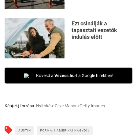
Ezt csinálják a
tapasztalt vezetők
indulás előtt
Kövesd a
Vezess.hu
-t a Google hírekben!
Kép(ek) forrása:
Nyitókép: Clive Mason/Getty Images
AUSTIN
FORMA-1 AMERIKAI NAGYDÍJ