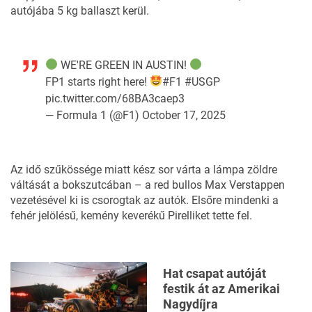
autójába 5 kg ballaszt kerül.
WE'RE GREEN IN AUSTIN!
FP1 starts right here!
#F1
#USGP
pic.twitter.com/68BA3caep3
— Formula 1 (@F1)
October 17, 2025
Az idő szűkössége miatt kész sor várta a lámpa zöldre
váltását a bokszutcában – a red bullos Max Verstappen
vezetésével ki is csorogtak az autók. Elsőre mindenki a
fehér jelölésű, kemény keverékű Pirelliket tette fel.
Hat csapat autóját
festik át az Amerikai
Nagydíjra