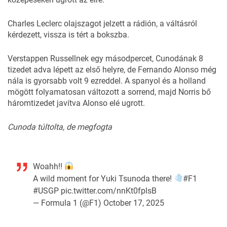
Charles Leclerc olajszagot jelzett a rádión, a váltásról
kérdezett, vissza is tért a bokszba.
Verstappen Russellnek egy másodpercet, Cunodának 8
tizedet adva lépett az első helyre, de Fernando Alonso még
nála is gyorsabb volt 9 ezreddel. A spanyol és a holland
mögött folyamatosan változott a sorrend, majd Norris bő
háromtizedet javítva Alonso elé ugrott.
Cunoda túltolta, de megfogta
Woahh!!
A wild moment for Yuki Tsunoda there!
#F1
#USGP
pic.twitter.com/nnKt0fplsB
— Formula 1 (@F1)
October 17, 2025