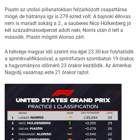
Piastri az utolsó pillanatokban felzárkózott csapattársa
mögé, de hátránya így is 279 ezred volt. A bajnoki éllovas
nem is maradt sokáig a 2., a sauberes Nico Hülkenberg jó
két századmásodpercet adott neki, Norris után ő lett a
második. Piastri mögött Alonso zárt.
A hétvége magyar idő szerint ma éjjel 23.30-kor folytatódik
a sprintkvalifikációval, a sprintfutam szombaton 19 órakor,
a hagyományos időmérő 23 órakor kezdődik. Az Amerikai
Nagydíj vasárnap este 21 órakor rajtol.