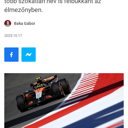
több szokatlan név is felbukkant az
élmezőnyben.
Baka Gábor
2025.10.17.