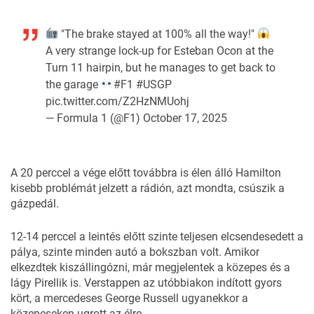
"The brake stayed at 100% all the way!"
A very strange lock-up for Esteban Ocon at the
Turn 11 hairpin, but he manages to get back to
the garage
#F1
#USGP
pic.twitter.com/Z2HzNMUohj
— Formula 1 (@F1)
October 17, 2025
A 20 perccel a vége előtt továbbra is élen álló Hamilton
kisebb problémát jelzett a rádión, azt mondta, csúszik a
gázpedál.
12-14 perccel a leintés előtt szinte teljesen elcsendesedett a
pálya, szinte minden autó a bokszban volt. Amikor
elkezdtek kiszállingózni, már megjelentek a közepes és a
lágy Pirellik is. Verstappen az utóbbiakon indított gyors
kört, a mercedeses George Russell ugyanekkor a
közepeseken ugrott az élre.