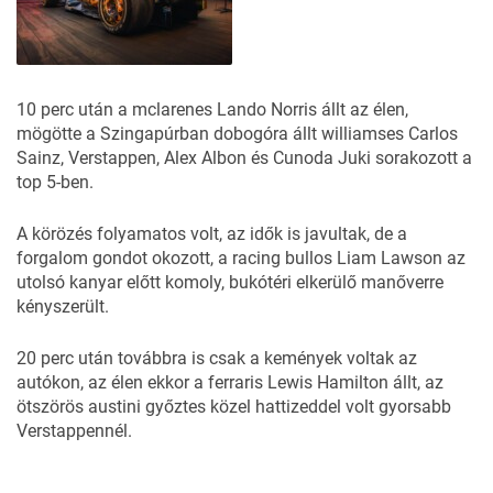
10 perc után a mclarenes Lando Norris állt az élen,
mögötte a Szingapúrban dobogóra állt williamses Carlos
Sainz, Verstappen, Alex Albon és Cunoda Juki sorakozott a
top 5-ben.
A körözés folyamatos volt, az idők is javultak, de a
forgalom gondot okozott, a racing bullos Liam Lawson az
utolsó kanyar előtt komoly, bukótéri elkerülő manőverre
kényszerült.
20 perc után továbbra is csak a kemények voltak az
autókon, az élen ekkor a ferraris Lewis Hamilton állt, az
ötszörös austini győztes közel hattizeddel volt gyorsabb
Verstappennél.