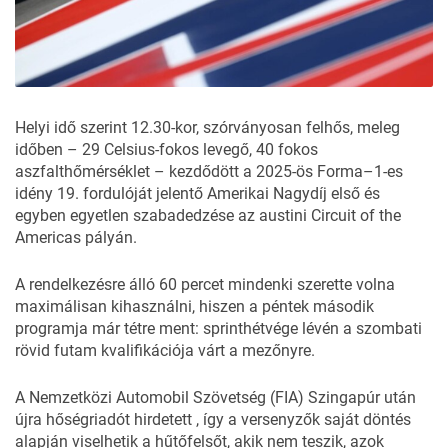
Helyi idő szerint 12.30-kor, szórványosan felhős, meleg
időben – 29 Celsius-fokos levegő, 40 fokos
aszfalthőmérséklet – kezdődött a 2025-ös Forma–1-es
idény 19. fordulóját jelentő Amerikai Nagydíj első és
egyben egyetlen szabadedzése az austini Circuit of the
Americas pályán.
A rendelkezésre álló 60 percet mindenki szerette volna
maximálisan kihasználni, hiszen a péntek második
programja már tétre ment: sprinthétvége lévén a szombati
rövid futam kvalifikációja várt a mezőnyre.
A Nemzetközi Automobil Szövetség (FIA) Szingapúr után
újra
hőségriadót hirdetett
, így a versenyzők saját döntés
alapján viselhetik a hűtőfelsőt, akik nem teszik, azok