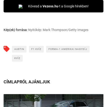
Kövesd a
Vezess.hu
-t a Google hírekben!
Kép(ek) forrása:
Nyitókép: Mark Thompson/Getty Images
AUSTIN
F1 KVÍZ
FORMA-1 AMERIKAI NAGYDÍJ
KVÍZ
CÍMLAPRÓL AJÁNLJUK