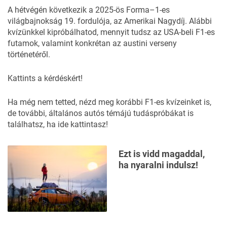
A hétvégén következik a 2025-ös Forma–1-es
világbajnokság 19. fordulója,
az Amerikai Nagydíj
. Alábbi
kvízünkkel kipróbálhatod, mennyit tudsz az USA-beli F1-es
futamok, valamint konkrétan az austini verseny
történetéről.
Kattints a kérdéskért!
Ha még nem tetted, nézd meg korábbi
F1-es kvízeinket
is,
de további, általános autós témájú tudáspróbákat is
találhatsz,
ha ide kattintasz!
Ezt is vidd magaddal,
ha nyaralni indulsz!