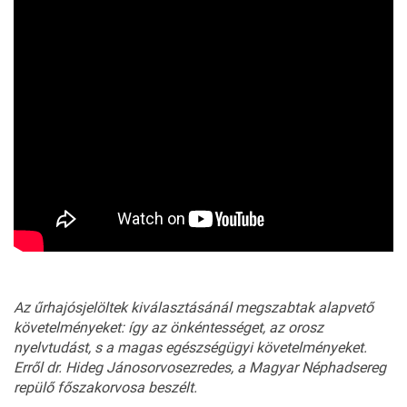
Az űrhajósjelöltek kiválasztásánál megszabtak alapvető
követelményeket: így az önkéntességet, az orosz
nyelvtudást, s a magas egészségügyi követelményeket.
Erről dr. Hideg Jánosorvosezredes, a Magyar Néphadsereg
repülő főszakorvosa beszélt.