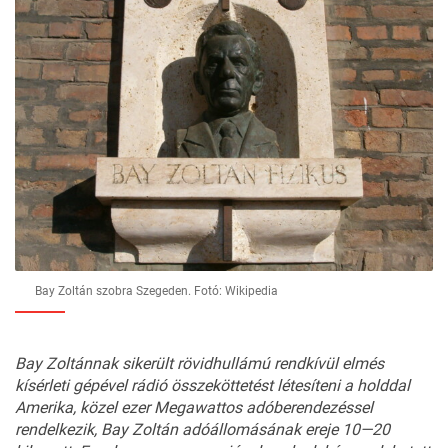
Bay Zoltán szobra Szegeden. Fotó: Wikipedia
Bay
Zoltánnak
sikerült
rövid
hullámú
rendkívül
elmés
kísérleti
gépével
rádió
összeköttetést
léte
síteni
a
holddal
Amerika,
közel
ezer
Megawattos
adóberendezéssel
rendelkezik,
Bay
Zoltán
adóállo
másának
ereje
10—20