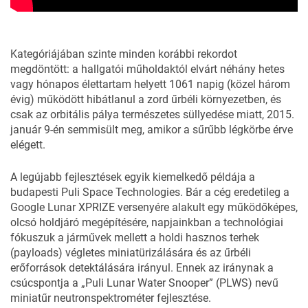
Kategóriájában szinte minden korábbi rekordot
megdöntött: a hallgatói műholdaktól elvárt néhány hetes
vagy hónapos élettartam helyett 1061 napig (közel három
évig) működött hibátlanul a zord űrbéli környezetben, és
csak az orbitális pálya természetes süllyedése miatt, 2015.
január 9-én semmisült meg, amikor a sűrűbb légkörbe érve
elégett.
A legújabb fejlesztések egyik kiemelkedő példája a
budapesti Puli Space Technologies.
Bár a cég eredetileg a
Google Lunar XPRIZE versenyére alakult egy működőképes,
olcsó holdjáró megépítésére, napjainkban a technológiai
fókuszuk a járművek mellett a holdi hasznos terhek
(payloads) végletes miniatürizálására és az űrbéli
erőforrások detektálására irányul. Ennek az iránynak a
csúcspontja a „Puli Lunar Water Snooper” (PLWS) nevű
miniatűr neutronspektrométer fejlesztése.