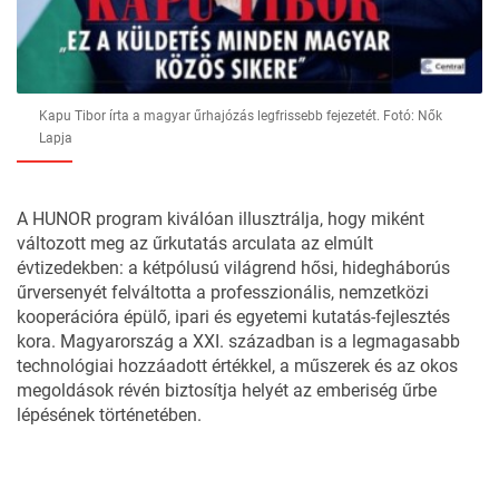
Kapu Tibor írta a magyar űrhajózás legfrissebb fejezetét. Fotó: Nők
Lapja
A HUNOR program kiválóan illusztrálja, hogy miként
változott meg az űrkutatás arculata az elmúlt
évtizedekben: a kétpólusú világrend hősi, hidegháborús
űrversenyét felváltotta a professzionális, nemzetközi
kooperációra épülő, ipari és egyetemi kutatás-fejlesztés
kora. Magyarország a XXI. században is a legmagasabb
technológiai hozzáadott értékkel, a műszerek és az okos
megoldások révén biztosítja helyét az emberiség űrbe
lépésének történetében.