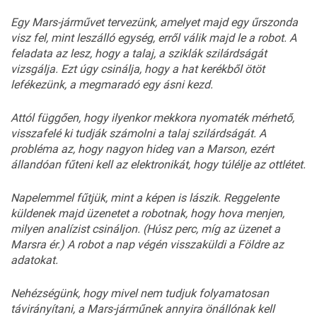
Egy
Mars-járművet
terve
zünk,
amelyet
majd
egy
űrszon
da
visz
fel,
mint
leszálló
egység,
erről
válik
majd
le
a
robot.
A
fel
adata
az
lesz,
hogy
a
talaj,
a
szik
lák
szilárdságát
vizsgálja.
Ezt
úgy
csinálja,
hogy
a
hat
kerék
ből
ötöt
lefékezünk,
a
megmara
dó
egy
ásni
kezd.
Attól
függően,
hogy
ilyenkor
mekkora
nyoma
ték
mérhető,
visszafelé
ki
tudják
számolni
a
talaj
szilárdságát.
A
probléma
az,
hogy
nagyon
hi
deg
van
a
Marson,
ezért
állandó
an
fűteni
kell
az
elektronikát,
hogy
túlélje
az
ottlétet.
Nap
elemmel
fűtjük,
mint
a
képen
is
lászik.
Reggelente
küldenek
majd
üzenetet
a
robotnak,
hogy
hova
menjen,
milyen
analízist
csináljon. (
Húsz
perc,
míg
az
üzenet
a
Marsra
ér.)
A
robot
a
nap
végén
visszaküldi
a
Földre
az
adatokat.
Nehézségünk,
hogy
mivel
nem
tudjuk
folyamatosan
távirányítani,
a
Mars-járműnek
annyira
önállónak
kell