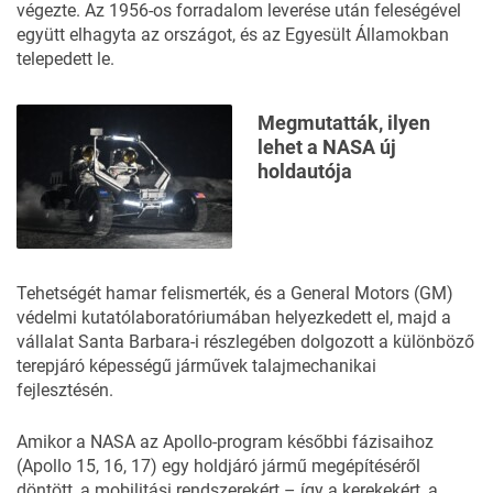
végezte. Az 1956-os forradalom leverése után feleségével
együtt elhagyta az országot, és az Egyesült Államokban
telepedett le.
Megmutatták, ilyen
lehet a NASA új
holdautója
Tehetségét hamar felismerték, és a General Motors (GM)
védelmi kutatólaboratóriumában helyezkedett el, majd a
vállalat Santa Barbara-i részlegében dolgozott a különböző
terepjáró képességű járművek talajmechanikai
fejlesztésén.
Amikor a NASA az Apollo-program későbbi fázisaihoz
(Apollo 15, 16, 17) egy holdjáró jármű megépítéséről
döntött, a mobilitási rendszerekért – így a kerekekért, a