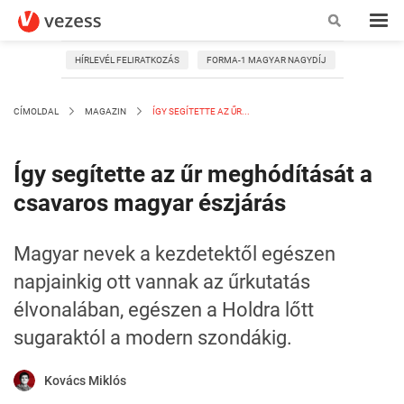
HÍRLEVÉL FELIRATKOZÁS
FORMA-1 MAGYAR NAGYDÍJ
CÍMOLDAL
MAGAZIN
ÍGY SEGÍTETTE AZ ŰR...
Így segítette az űr meghódítását a
csavaros magyar észjárás
Magyar nevek a kezdetektől egészen
napjainkig ott vannak az űrkutatás
élvonalában, egészen a Holdra lőtt
sugaraktól a modern szondákig.
Kovács Miklós