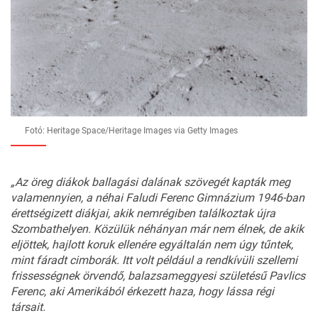
Fotó: Heritage Space/Heritage Images via Getty Images
„Az
öreg
diákok
ballagási
da
lának
szövegét
kapták
meg
vala
mennyien,
a
néhai
Faludi
Fe
renc
Gimnázium
1946-ban
érettségizett
diákjai,
akik
nem
régiben
találkoztak
újra
Szom
bathelyen.
Közülük
néhányan
már
nem
élnek,
de
akik
eljöttek,
hajlott
koruk
ellenére
egyáltalán
nem
úgy
tűntek,
mint
fáradt
cimborák.
Itt
volt
például
a
rendkívüli
szellemi
frissesség
nek
örvendő,
balazsameggyesi
születésű
Pavlics
Ferenc
,
aki
Amerikából
érkezett
haza,
hogy
lássa
régi
társait.