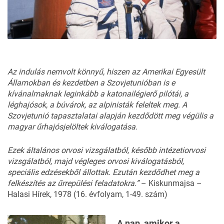
Az indulás nemvolt könnyű, hiszen az Amerikai Egyesült
Államokban és kezdetben a Szovjetunióban is e
kívánalmaknak leginkább a katonailégierő pilótái, a
léghajósok, a búvárok, az alpinisták feleltek meg. A
Szovjetunió tapasztalatai alapján kezdődött meg végülis a
magyar űrhajósjelöltek kiválogatása.
Ezek általános orvosi vizsgálatból, később intézetiorvosi
vizsgálatból, majd végleges orvosi kiválogatásból,
speciális edzésekből állottak. Ezután kezdődhet meg a
felkészítés az űrrepülési feladatokra.”
– Kiskunmajsa –
Halasi Hírek, 1978 (16. évfolyam, 1-49. szám)
A nap, amikor a