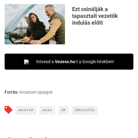
Ezt csinálják a
tapasztalt vezetők
indulás előtt
Kövesd a
Vezess.hu
-t a Google hírekben!
Forrás:
Arcanum újságok
MAGYAR
NASA
ŰR
ŰRKUTATÁS