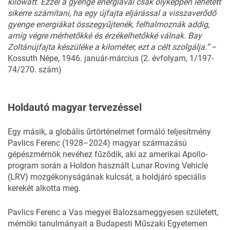
kilowatt. E
z
zel
a
gyenge
energiával
csak
oly
képpen
lehetett
sikerre
számítani,
ha
egy
újfajta
eljárással
a
vissza
verődő
gyenge
energiákat
össze
gyűjtenék,
felhalmoznák
addig,
amíg
végre
mérhetőkké
és
érzé
kelhetőkké
válnak.
Bay
Zoltán
újfajta
készüléke
a
kilométer,
ezt
a
célt
szolgálja.”
–
Kossuth Népe, 1946. január-március (2. évfolyam, 1/197-
74/270. szám)
Holdautó magyar tervezéssel
Egy másik, a globális űrtörténelmet formáló teljesítmény
Pavlics Ferenc (1928–2024) magyar származású
gépészmérnök nevéhez fűződik, aki az amerikai Apollo-
program során a Holdon használt Lunar Roving Vehicle
(LRV) mozgékonyságának kulcsát, a holdjáró speciális
kerekét alkotta meg.
Pavlics Ferenc a Vas megyei Balozsameggyesen született,
mérnöki tanulmányait a Budapesti Műszaki Egyetemen