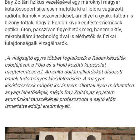
Bay Zoltán fizikus vezetésével egy maroknyi magyar
kutatócsoport sikeresen mutatta ki a Holdra sugárzott
rádióhullámok visszaverődését, amellyel a gyakorlatban is
bizonyították, hogy a Földön kívüli égitestek nemcsak
optikai úton, passzívan figyelhetők meg, hanem aktív,
mikrohullámú technológiával is elérhetők és fizikai
tulajdonságaik vizsgálhatók.
„A
világsajtó
egyre
többet
fog
lalkozik
a
Radar-készülék
csodá
jával,
a
Föld
és
a
Hold
közötti
kapcsolat
megteremtésével.
Ame
rika
dollármilliárdokat
áldozott
ennek
tudományos
kísérletezésé
re.
A
magyar
kísérletezések
mö
gött
korántsem
állottak
ilyen
mérhetetlen
anyagi
lehetőségek,
mégis
Bay
Zoltán
,
az
egyetem
atomfizikai
tanszékének
profesz
szora
a
sajtó
előtt
ismertette
ed
digi
eredményeit.