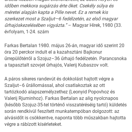
időben mekkora sugárzás érte őket. Csekély súlya és
méretei alapján kapta a Pille nevet. Ez a remek kis
szerkezet most a Szaljut—6 fedélzetén, az első magyar
űrhajóskezelésében vigyázta.”
– Magyar Hírek, 1980 (33.
évfolyam, 1-24. szám
Farkas Bertalan 1980. május 26-án, magyar idő szerint 20
óra 20 perckor indult el a kazahsztáni Bajkonur
űrrepülőtérről a Szojuz–36 űrhajó fedélzetén. Parancsnoka
a tapasztalt szovjet űrhajós, Valerij Kubaszov volt.
A páros sikeres randevút és dokkolást hajtott végre a
Szaljut–6 űrállomással, ahol csatlakoztak az ott
tartózkodó alapszemélyzethez (Leonyid Popovhoz és
Valerij Rjuminhoz). Farkas Bertalan az alig nyolcnapos
(később Szojuz-35-tel történő visszatéréséig tartó) küldetés
során rendkívül feszített munkatempóban dolgozott: az
alvásidőt is csökkentve, naponta több műszakban hajtotta
végre a rábízott kísérleteket.