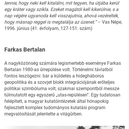
lennie,
hogy
neki
kell
kitalálni,
mit
te
gyen,
ha
útjába
kerül
egy
kráter
vagy
szikla.
Ezeket
magától
kell
kikerülnie,
s
a
nap
végére
ugyanoda
kell
visszajutnia,
aho
vá
vezérelték,
hogy
másnap
reg
gel
is
megtalálja
az
üzenet.”
–
Vas Népe,
1996. június (41. évfolyam, 127-151. szám)
Farkas Bertalan
A nagyközönség számára legismertebb eseménye Farkas
Bertalan 1980-as űrrepülése volt. Történelmi távlatból
fontos leszögezni: bár a küldetés a hidegháborús
geopolitika és a szovjet blokk integrációjának erőteljes
politikai szimbóluma volt, szakmai szempontból messze
túlmutatott egy egyszerű „utas-repülésen”. Egy tudatosan
felépített, a magyar kutatóintézetek által hónapokig
fejlesztett komplex tudományos kutatási program
megvalósítását jelentette a világűrben.