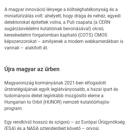
A magyar innováció lényege a költséghatékonyság és a
miniatürizálás volt: ahelyett, hogy drága és nehéz, egyedi
detektorokat építettek volna, a Puli csapata (a CERN
sugárzásvédelmi kutatóinak bevonásával) olcsó,
kereskedelmi forgalomban kapható (COTS) CMOS
képszenzorokat – amilyenek a modern webkamerákban is
vannak – alakított át.
Újra magyar az űrben
Magyarország kormányának 2021-ben elfogadott
űrstratégiájának egyik leglátványosabb, a hazai ipart és
tudományos életet leginkább mozgósító eleme a
Hungarian to Orbit (HUNOR) nemzeti kutatóűrhajós-
program.
Egy rendkívül hosszú és szigorú – az Európai Űrügynökség
(ESA) és a NASA sztenderdjeit követő – orvosi,