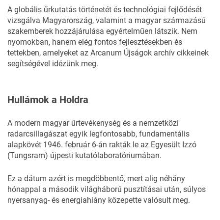
A globális űrkutatás történetét és technológiai fejlődését
vizsgálva Magyarország, valamint a magyar származású
szakemberek hozzájárulása egyértelműen látszik. Nem
nyomokban, hanem elég fontos fejlesztésekben és
tettekben, amelyeket az
Arcanum Újságok
archív cikkeinek
segítségével idézünk meg.
Hullámok a Holdra
A modern magyar űrtevékenység és a nemzetközi
radarcsillagászat egyik legfontosabb, fundamentális
alapkövét 1946. február 6-án rakták le az Egyesült Izzó
(Tungsram) újpesti kutatólaboratóriumában.
Ez a dátum azért is megdöbbentő, mert alig néhány
hónappal a második világháború pusztításai után, súlyos
nyersanyag- és energiahiány közepette valósult meg.