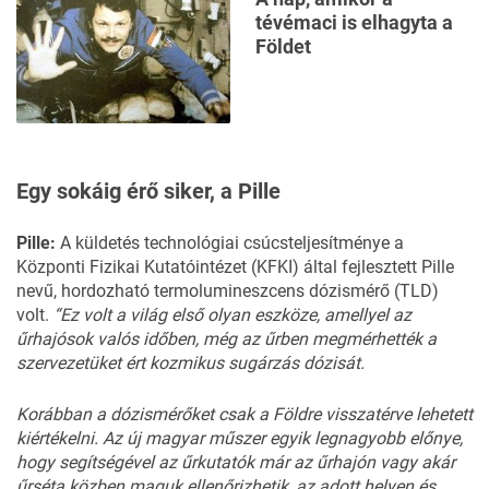
tévémaci is elhagyta a
Földet
Egy sokáig érő siker, a Pille
Pille:
A küldetés technológiai csúcsteljesítménye a
Központi Fizikai Kutatóintézet (KFKI) által fejlesztett Pille
nevű, hordozható termolumineszcens dózismérő (TLD)
volt.
“Ez volt a világ első olyan eszköze, amellyel az
űrhajósok valós időben, még az űrben megmérhették a
szervezetüket ért kozmikus sugárzás dózisát.
Korábban a dózismérőket csak a Földre visszatérve lehetett
kiértékelni. Az új magyar műszer egyik legnagyobb előnye,
hogy segítségével az űrkutatók már az űrhajón vagy akár
űrséta közben maguk ellenőrizhetik, az adott helyen és