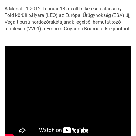
A Masat–1 2012. február 13-án állt sikeresen alacsony
Föld körüli pályára (LEO) az Európai Űrügynökség (ESA) új,
Vega típusú hordozórakétájának legelső, bemutatkozó
repülésén (VV01) a Francia Guyana-i Kourou űrközpontból.