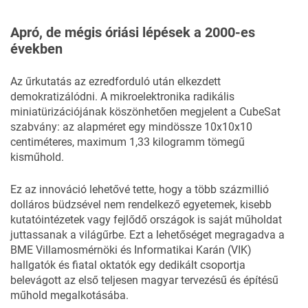
Apró, de mégis óriási lépések a 2000-es
években
Az űrkutatás az ezredforduló után elkezdett
demokratizálódni. A mikroelektronika radikális
miniatürizációjának köszönhetően megjelent a CubeSat
szabvány: az alapméret egy mindössze 10x10x10
centiméteres, maximum 1,33 kilogramm tömegű
kisműhold.
Ez az innováció lehetővé tette, hogy a több százmillió
dolláros büdzsével nem rendelkező egyetemek, kisebb
kutatóintézetek vagy fejlődő országok is saját műholdat
juttassanak a világűrbe. Ezt a lehetőséget megragadva a
BME Villamosmérnöki és Informatikai Karán (VIK)
hallgatók és fiatal oktatók egy dedikált csoportja
belevágott az első teljesen magyar tervezésű és építésű
műhold megalkotásába.