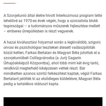
A Szovjetunió által életre hívott Interkozmosz program tette
lehetővé az 1970-es évek végén, hogy a szocialista blokk
tagországai – a tudományos műszerek fejlesztése mellett
– emberes űrrepülésben is részt vegyenek.
A hazai kiválasztási folyamat során a legkiválóbb, szigorú
orvosi és pszichológiai teszteken átesett vadászpilóták
közül ketten, Farkas Bertalan és Magyari Béla jutottak el a
szovjetunióbeli Csillagvárosba (a Jurij Gagarin
Űrhajóskiképző Központba), ahol több mint két évig tartó,
rendkívül megterhelő kiképzésen vettek részt.
Bár
mindketten azonos szintű felkészítést kaptak, végül Farkas
Bertalant jelölték ki az elsődleges küldetésre, Magyari Béla
pedig a tartalékos státuszt kapta.