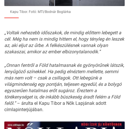
Kapu Tibor. Fotó: MTI/Bodnár Boglárka
„Voltak nehezebb időszakok, de mindig előttem lebegett a
cél. Még ha nem is mindig hittem el, hogy tényleg én leszek
az, aki eljut az űrbe. A felkészülésnek vannak olyan
szakaszai, amikor az ember elbizonytalanodik.”
„Onnan fentről a Föld hatalmasnak és gyönyörűnek látszik,
lenyűgöző színekkel. Ha pedig elnéztem mellette, semmi
más nem volt – csak a csillagok. Ott lebegünk a
világmindenség egy pontján, teljesen egyedül, és a bolygó
egyszerűen hatalmas erőt sugároz. Éreztem a
törékenységet is, de inkább büszkeség áradt felém a Föld
felől.”
– árulta el Kapu Tibor a Nők Lapjának adott
címlapinterjújában.