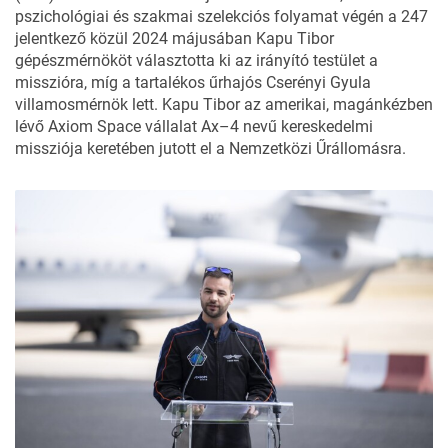
pszichológiai és szakmai szelekciós folyamat végén a 247
jelentkező közül 2024 májusában Kapu Tibor
gépészmérnököt választotta ki az irányító testület a
misszióra, míg a tartalékos űrhajós Cserényi Gyula
villamosmérnök lett.
Kapu Tibor az amerikai, magánkézben
lévő Axiom Space vállalat Ax–4 nevű kereskedelmi
missziója keretében jutott el a Nemzetközi Űrállomásra.