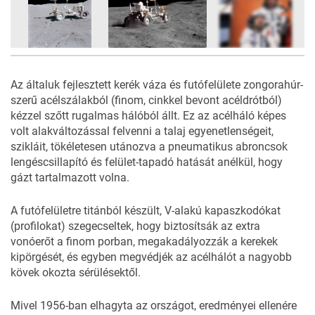
6
FOTÓ
Az általuk fejlesztett kerék váza és futófelülete zongorahúr-
szerű acélszálakból (finom, cinkkel bevont acéldrótból)
kézzel szőtt rugalmas hálóból állt. Ez az acélháló képes
volt alakváltozással felvenni a talaj egyenetlenségeit,
szikláit, tökéletesen utánozva a pneumatikus abroncsok
lengéscsillapító és felület-tapadó hatását anélkül, hogy
gázt tartalmazott volna.
A futófelületre titánból készült, V-alakú kapaszkodókat
(profilokat) szegecseltek, hogy biztosítsák az extra
vonóerőt a finom porban, megakadályozzák a kerekek
kipörgését, és egyben megvédjék az acélhálót a nagyobb
kövek okozta sérülésektől.
Mivel 1956-ban elhagyta az országot, eredményei ellenére