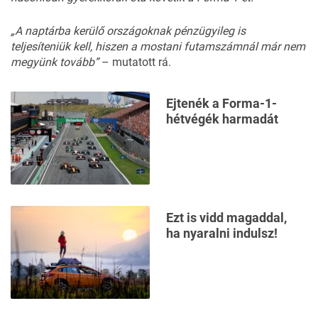
„A naptárba kerülő országoknak pénzügyileg is
teljesíteniük kell, hiszen a mostani futamszámnál már nem
megyünk tovább”
– mutatott rá.
Ejtenék a Forma-1-
hétvégék harmadát
Ezt is vidd magaddal,
ha nyaralni indulsz!