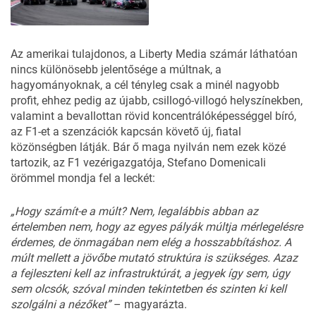
Az amerikai tulajdonos, a Liberty Media számár láthatóan
nincs különösebb jelentősége a múltnak, a
hagyományoknak, a cél tényleg csak a minél nagyobb
profit, ehhez pedig az újabb, csillogó-villogó helyszínekben,
valamint a bevallottan rövid koncentrálóképességgel bíró,
az F1-et a szenzációk kapcsán követő új, fiatal
közönségben látják. Bár ő maga nyilván nem ezek közé
tartozik, az F1 vezérigazgatója, Stefano Domenicali
örömmel mondja fel a leckét:
„Hogy számít-e a múlt? Nem, legalábbis abban az
értelemben nem, hogy az egyes pályák múltja mérlegelésre
érdemes, de önmagában nem elég a hosszabbításhoz. A
múlt mellett a jövőbe mutató struktúra is szükséges. Azaz
a fejleszteni kell az infrastruktúrát, a jegyek így sem, úgy
sem olcsók, szóval minden tekintetben és szinten ki kell
szolgálni a nézőket”
–
magyarázta
.