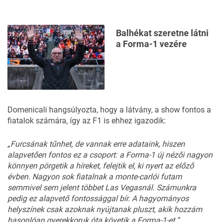
Balhékat szeretne látni
a Forma-1 vezére
Domenicali hangsúlyozta, hogy a látvány, a show fontos a
fiatalok számára, így az F1 is ehhez igazodik:
„Furcsának tűnhet, de vannak erre adataink, hiszen
alapvetően fontos ez a csoport: a Forma-1 új nézői nagyon
könnyen pörgetik a híreket, felejtik el, ki nyert az előző
évben. Nagyon sok fiatalnak a monte-carlói futam
semmivel sem jelent többet Las Vegasnál. Számunkra
pedig ez alapvető fontossággal bír. A hagyományos
helyszínek csak azoknak nyújtanak pluszt, akik hozzám
hasonlóan gyerekkoruk óta követik a Forma-1-et.”