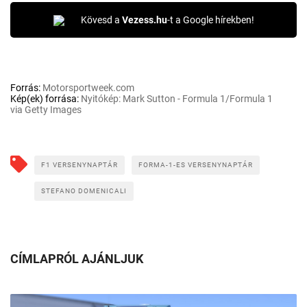
Kövesd a
Vezess.hu
-t a Google hírekben!
Forrás:
Motorsportweek.com
Kép(ek) forrása:
Nyitókép: Mark Sutton - Formula 1/Formula 1
via Getty Images
F1 VERSENYNAPTÁR
FORMA-1-ES VERSENYNAPTÁR
STEFANO DOMENICALI
CÍMLAPRÓL AJÁNLJUK