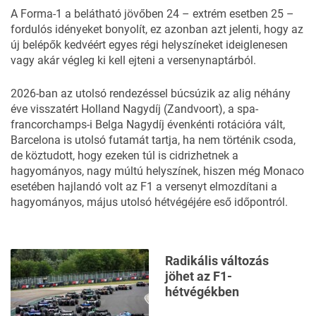
A Forma-1 a belátható jövőben 24 – extrém esetben 25 –
fordulós idényeket bonyolít, ez azonban azt jelenti, hogy az
új belépők kedvéért egyes régi helyszíneket ideiglenesen
vagy akár végleg ki kell ejteni a versenynaptárból.
2026-ban az utolsó rendezéssel búcsúzik az alig néhány
éve visszatért Holland Nagydíj (Zandvoort), a spa-
francorchamps-i Belga Nagydíj évenkénti rotációra vált,
Barcelona is utolsó futamát tartja, ha nem történik csoda,
de köztudott, hogy ezeken túl is cidrizhetnek a
hagyományos, nagy múltú helyszínek, hiszen még Monaco
esetében hajlandó volt az F1 a versenyt elmozdítani a
hagyományos, május utolsó hétvégéjére eső időpontról.
Radikális változás
jöhet az F1-
hétvégékben