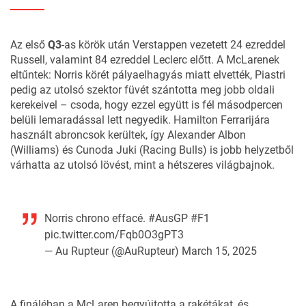
Az első
Q3
-as körök után Verstappen vezetett 24 ezreddel
Russell, valamint 84 ezreddel Leclerc előtt. A McLarenek
eltűntek: Norris körét pályaelhagyás miatt elvették, Piastri
pedig az utolsó szektor füvét szántotta meg jobb oldali
kerekeivel – csoda, hogy ezzel együtt is fél másodpercen
belüli lemaradással lett negyedik. Hamilton Ferrarijára
használt abroncsok kerültek, így Alexander Albon
(Williams) és Cunoda Juki (Racing Bulls) is jobb helyzetből
várhatta az utolsó lövést, mint a hétszeres világbajnok.
Norris chrono effacé.
#AusGP
#F1
pic.twitter.com/Fqb0O3gPT3
— Au Rupteur (@AuRupteur)
March 15, 2025
A fináléban a McLaren begyújtotta a rakétákat, és