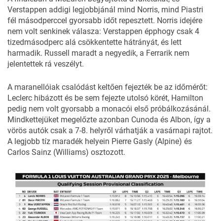
Verstappen addigi legjobbjánál mind Norris, mind Piastri
fél másodperccel gyorsabb időt repesztett. Norris idejére
nem volt senkinek válasza: Verstappen épphogy csak 4
tizedmásodperc alá csökkentette hátrányát, és lett
harmadik. Russell maradt a negyedik, a Ferrarik nem
jelentettek rá veszélyt.
A maranellóiak csalódást keltően fejezték be az időmérőt:
Leclerc hibázott és be sem fejezte utolsó körét, Hamilton
pedig nem volt gyorsabb a monacói első próbálkozásánál.
Mindkettejüket megelőzte azonban Cunoda és Albon, így a
vörös autók csak a 7-8. helyről várhatják a vasárnapi rajtot.
A legjobb tíz maradék helyein Pierre Gasly (Alpine) és
Carlos Sainz (Williams) osztozott.