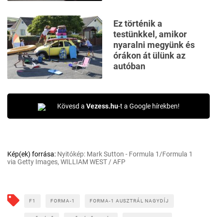
Ez történik a
testünkkel, amikor
nyaralni megyünk és
órákon át ülünk az
autóban
Kövesd a
Vezess.hu
-t a Google hírekben!
Kép(ek) forrása:
Nyitókép: Mark Sutton - Formula 1/Formula 1
via Getty Images, WILLIAM WEST / AFP
F1
FORMA-1
FORMA-1 AUSZTRÁL NAGYDÍJ