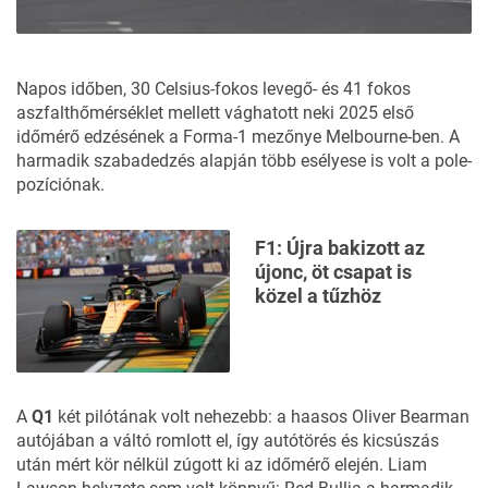
Napos időben, 30 Celsius-fokos levegő- és 41 fokos
aszfalthőmérséklet mellett vághatott neki 2025 első
időmérő edzésének a Forma-1 mezőnye Melbourne-ben.
A
harmadik szabadedzés alapján
több esélyese is volt a pole-
pozíciónak.
F1: Újra bakizott az
újonc, öt csapat is
közel a tűzhöz
A
Q1
két pilótának volt nehezebb: a haasos Oliver Bearman
autójában a váltó romlott el, így
autótörés
és
kicsúszás
után mért kör nélkül zúgott ki az időmérő elején. Liam