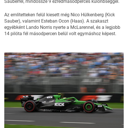
Sauberrel, mindössze 9 ezredmásodperces különbséggel.
Az említetteken felül kiesett még Nico Hülkenberg (Kick
Sauber), valamint Esteban Ocon (Haas). A szakaszt
egyébként Lando Norris nyerte a McLarennel, és a legjobb
14 pilóta fél másodpercen belül volt egymáshoz képest.