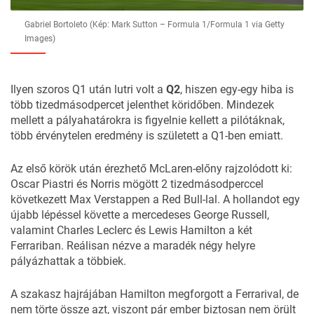
Gabriel Bortoleto (Kép: Mark Sutton – Formula 1/Formula 1 via Getty
Images)
Ilyen szoros Q1 után lutri volt a
Q2
, hiszen egy-egy hiba is
több tizedmásodpercet jelenthet köridőben. Mindezek
mellett a pályahatárokra is figyelnie kellett a pilótáknak,
több érvénytelen eredmény is született a Q1-ben emiatt.
Az első körök után érezhető McLaren-előny rajzolódott ki:
Oscar Piastri és Norris mögött 2 tizedmásodperccel
következett Max Verstappen a Red Bull-lal. A hollandot egy
újabb lépéssel követte a mercedeses George Russell,
valamint Charles Leclerc és Lewis Hamilton a két
Ferrariban. Reálisan nézve a maradék négy helyre
pályázhattak a többiek.
A szakasz hajrájában Hamilton megforgott a Ferrarival, de
nem törte össze azt, viszont pár ember biztosan nem örült