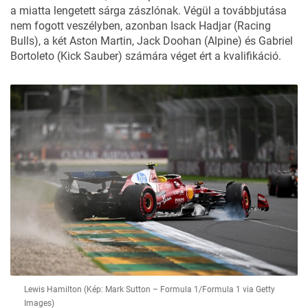
a miatta lengetett sárga zászlónak. Végül a továbbjutása
nem fogott veszélyben, azonban Isack Hadjar (Racing
Bulls), a két Aston Martin, Jack Doohan (Alpine) és Gabriel
Bortoleto (Kick Sauber) számára véget ért a kvalifikáció.
Lewis Hamilton (Kép: Mark Sutton – Formula 1/Formula 1 via Getty
Images)