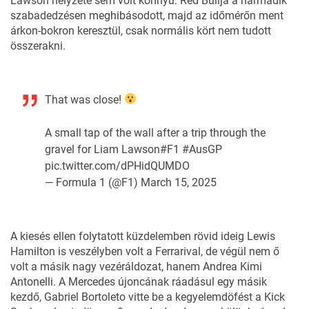
Lawson helyzete sem volt könnyű: Red Bullja a harmadik
szabadedzésen meghibásodott, majd az időmérőn ment
árkon-bokron keresztül, csak normális kört nem tudott
összerakni.
That was close!
A small tap of the wall after a trip through the
gravel for Liam Lawson
#F1
#AusGP
pic.twitter.com/dPHidQUMDO
— Formula 1 (@F1)
March 15, 2025
A kiesés ellen folytatott küzdelemben rövid ideig Lewis
Hamilton is veszélyben volt a Ferrarival, de végül nem ő
volt a másik nagy vezéráldozat, hanem Andrea Kimi
Antonelli. A Mercedes újoncának ráadásul egy másik
kezdő, Gabriel Bortoleto vitte be a kegyelemdöfést a Kick