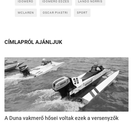
IDŐMÉRŐ
IDŐMÉRŐ EDZÉS
LANDO NORRIS
MCLAREN
OSCAR PIASTRI
SPORT
CÍMLAPRÓL AJÁNLJUK
A Duna vakmerő hősei voltak ezek a versenyzők