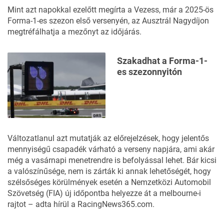
Mint azt napokkal ezelőtt
megírta a Vezess
, már a 2025-ös
Forma-1-es szezon első versenyén, az Ausztrál Nagydíjon
megtréfálhatja a mezőnyt az időjárás.
Szakadhat a Forma-1-
es szezonnyitón
Változatlanul azt mutatják az előrejelzések, hogy jelentős
mennyiségű csapadék várható a verseny napjára, ami akár
még a vasárnapi menetrendre is befolyással lehet. Bár kicsi
a valószínűsége, nem is zárták ki annak lehetőségét, hogy
szélsőséges körülmények esetén a Nemzetközi Automobil
Szövetség (FIA) új időpontba helyezze át a melbourne-i
rajtot – adta hírül a
RacingNews365.com
.