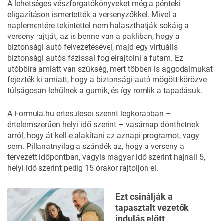
A lehetséges vészforgatókönyveket még a pénteki
eligazításon ismertették a versenyzőkkel. Mivel a
naplementére tekintettel nem halaszthatják sokáig a
verseny rajtját, az is benne van a pakliban, hogy a
biztonsági autó felvezetésével, majd egy virtuális
biztonsági autós fázissal fog elrajtolni a futam. Ez
utóbbira amiatt van szükség, mert többen is aggodalmukat
fejezték ki amiatt, hogy a biztonsági autó mögött körözve
túlságosan lehűlnek a gumik, és így romlik a tapadásuk.
A
Formula.hu
értesülései szerint legkorábban –
értelemszerűen helyi idő szerint – vasárnap dönthetnek
arról, hogy át kell-e alakítani az aznapi programot, vagy
sem. Pillanatnyilag a szándék az, hogy a verseny a
tervezett időpontban, vagyis magyar idő szerint hajnali 5,
helyi idő szerint pedig 15 órakor rajtoljon el.
Ezt csinálják a
tapasztalt vezetők
indulás előtt