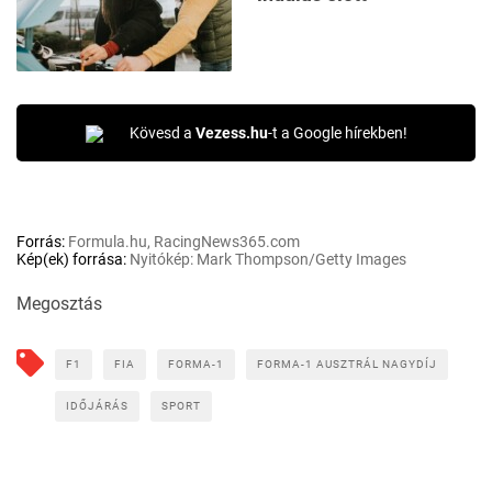
Kövesd a
Vezess.hu
-t a Google hírekben!
Forrás:
Formula.hu, RacingNews365.com
Kép(ek) forrása:
Nyitókép: Mark Thompson/Getty Images
Megosztás
F1
FIA
FORMA-1
FORMA-1 AUSZTRÁL NAGYDÍJ
IDŐJÁRÁS
SPORT