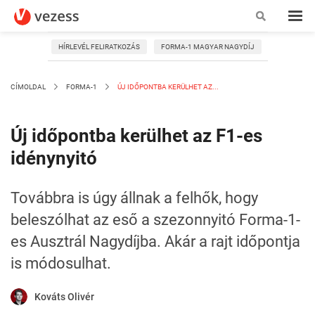
HÍRLEVÉL FELIRATKOZÁS
FORMA-1 MAGYAR NAGYDÍJ
CÍMOLDAL
FORMA-1
ÚJ IDŐPONTBA KERÜLHET AZ...
Új időpontba kerülhet az F1-es
idénynyitó
Továbbra is úgy állnak a felhők, hogy
beleszólhat az eső a szezonnyitó Forma-1-
es Ausztrál Nagydíjba. Akár a rajt időpontja
is módosulhat.
Kováts Olivér