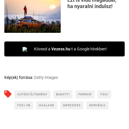
ha nyaralni indulsz!
Kövesd a
Vezess.hu
-t a Google hírekben!
Kép(ek) forrása:
Getty Images
AUTÓGYŰJTEMÉNY
BUGATTI
FERRARI
FOCI
FOCI-VB
HAALAND
MERCEDES
NORVÉGIA