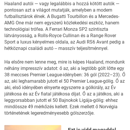
Haaland autói — vagy legalábbis a hozzá kötött autók —
pontosan azt a világot mutatják, amelyben a modern
futballsztárok élnek. A
Bugatti Tourbillon
és a Mercedes-
AMG One már nem egyszerű közlekedési eszköz, hanem
technológiai trófea. A Ferrari Monza SP2 színtiszta
látványosság, a Rolls-Royce Cullinan és a Range Rover
Sport a luxus kényelmes oldala, az
Audi RS6 Avan
t pedig a
hétköznapi családi autó ‒ masszív teljesítménnyel.
Ha elsőre nem lenne meg, mire is képes Haaland, mondunk
néhány impresszív adatot: ő az, aki a legtöbb gólt lőtte egy
38 meccses Premier League-idényben: 36 gól (2022–23). Ő
az, aki leghamarabb jutott el 50 Premier League-gólig. Ő az
aki, első idényében elnyerte egyszerre a gólkirály, az Év
játékosa és az Év fiatal játékosa díjat. Ő az a játékos, aki a
leggyorsabban jutott el 50 Bajnokok Ligája-gólig: ehhez
mindössze 49 mérkőzés kellett. Ezek mellett ő Norvégia
történetének legeredményesebb gólszerzője.
Ezt is vidd magaddal,