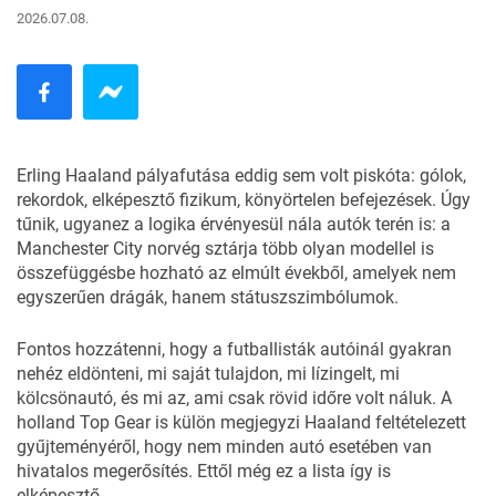
2026.07.08.
Erling Haaland pályafutása eddig sem volt piskóta: gólok,
rekordok, elképesztő fizikum, könyörtelen befejezések. Úgy
tűnik, ugyanez a logika érvényesül nála autók terén is: a
Manchester City
norvég sztárja több olyan modellel is
összefüggésbe hozható az elmúlt évekből, amelyek nem
egyszerűen drágák, hanem státuszszimbólumok.
Fontos hozzátenni, hogy a futballisták autóinál gyakran
nehéz eldönteni, mi saját tulajdon, mi lízingelt, mi
kölcsönautó, és mi az, ami csak rövid időre volt náluk. A
holland Top Gear is külön megjegyzi Haaland feltételezett
gyűjteményéről, hogy nem minden autó esetében van
hivatalos megerősítés. Ettől még ez a lista így is
elképesztő.