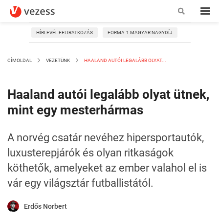
HÍRLEVÉL FELIRATKOZÁS
FORMA-1 MAGYAR NAGYDÍJ
CÍMOLDAL
VEZETÜNK
HAALAND AUTÓI LEGALÁBB OLYAT...
Haaland autói legalább olyat ütnek,
mint egy mesterhármas
A norvég csatár nevéhez hipersportautók,
luxusterepjárók és olyan ritkaságok
köthetők, amelyeket az ember valahol el is
vár egy világsztár futballistától.
Erdős Norbert