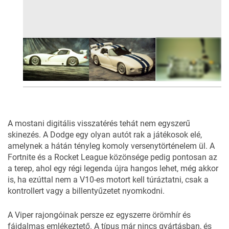
6
FOTÓ
A mostani digitális visszatérés tehát nem egyszerű
skinezés. A Dodge egy olyan autót rak a játékosok elé,
amelynek a hátán tényleg komoly versenytörténelem ül. A
Fortnite és a Rocket League közönsége pedig pontosan az
a terep, ahol egy régi legenda újra hangos lehet, még akkor
is, ha ezúttal nem a V10-es motort kell túráztatni, csak a
kontrollert vagy a billentyűzetet nyomkodni.
A Viper rajongóinak persze ez egyszerre örömhír és
fájdalmas emlékeztető. A típus már nincs gyártásban, és