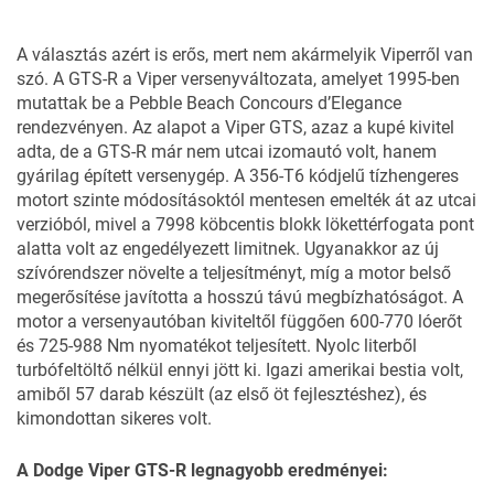
A választás azért is erős, mert nem akármelyik Viperről van
szó. A GTS-R a Viper versenyváltozata, amelyet 1995-ben
mutattak be a Pebble Beach Concours d’Elegance
rendezvényen. Az alapot a Viper GTS, azaz a kupé kivitel
adta, de a GTS-R már nem utcai izomautó volt, hanem
gyárilag épített versenygép. A 356-T6 kódjelű tízhengeres
motort szinte módosításoktól mentesen emelték át az utcai
verzióból, mivel a 7998 köbcentis blokk lökettérfogata pont
alatta volt az engedélyezett limitnek. Ugyanakkor az új
szívórendszer növelte a teljesítményt, míg a motor belső
megerősítése javította a hosszú távú megbízhatóságot. A
motor a versenyautóban kiviteltől függően 600-770 lóerőt
és 725-988 Nm nyomatékot teljesített. Nyolc literből
turbófeltöltő nélkül ennyi jött ki. Igazi amerikai bestia volt,
amiből 57 darab készült (az első öt fejlesztéshez), és
kimondottan sikeres volt.
A Dodge Viper GTS-R legnagyobb eredményei: