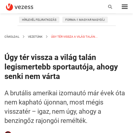
HÍRLEVÉL FELIRATKOZÁS
FORMA-1 MAGYAR NAGYDÍJ
CÍMOLDAL
VEZETÜNK
ÚGY TÉR VISSZA A VILÁG TALÁN...
Úgy tér vissza a világ talán
legismertebb sportautója, ahogy
senki nem várta
A brutális amerikai izomautó már évek óta
nem kapható újonnan, most mégis
visszatér – igaz, nem úgy, ahogy a
benzingőz rajongói remélték.