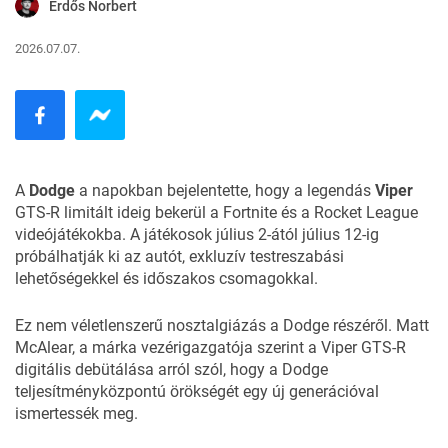
Erdős Norbert
2026.07.07.
A
Dodge
a napokban bejelentette, hogy a legendás
Viper
GTS-R limitált ideig bekerül a
Fortnite
és a Rocket League
videójátékokba. A játékosok július 2-ától július 12-ig
próbálhatják ki az autót, exkluzív testreszabási
lehetőségekkel és időszakos csomagokkal.
Ez nem véletlenszerű nosztalgiázás a Dodge részéről. Matt
McAlear, a márka vezérigazgatója szerint a Viper GTS-R
digitális debütálása arról szól, hogy a Dodge
teljesítményközpontú örökségét egy új generációval
ismertessék meg.