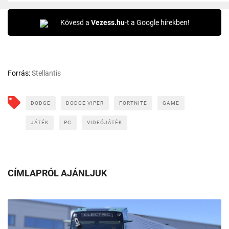
Kövesd a
Vezess.hu
-t a Google hírekben!
Forrás:
Stellantis
DODGE
DODGE VIPER
FORTNITE
GAME
JÁTÉK
PC
VIDEÓJÁTÉK
CÍMLAPRÓL AJÁNLJUK