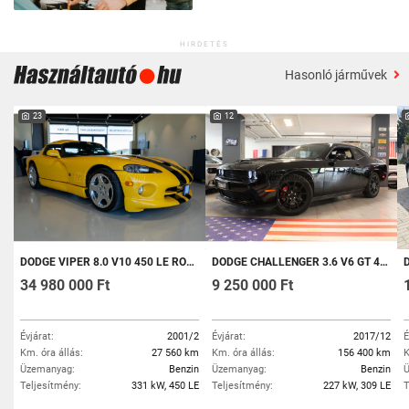
HIRDETÉS
Hasonló járművek
23
12
DODGE VIPER 8.0 V10 450 LE ROADSTER MANUÁLIS RITKASÁG GYŰJTŐI DARAB
DODGE CHALLENGER 3.6 V6 GT 4X4 / SPORT KIPUFOGÓ / ALCANTARA / MAGYAR RENDSZÁM
DO
34 980 000 Ft
9 250 000 Ft
Évjárat:
2001/2
Évjárat:
2017/12
É
Km. óra állás:
27 560 km
Km. óra állás:
156 400 km
K
Üzemanyag:
Benzin
Üzemanyag:
Benzin
Ü
Teljesítmény:
331 kW, 450 LE
Teljesítmény:
227 kW, 309 LE
T