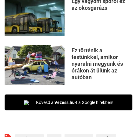
Egy vagyont spórol ez
az okosgarázs
Ez történik a
testünkkel, amikor
nyaralni megyünk és
órákon át ülünk az
autóban
Kövesd a
Vezess.hu
-t a Google hírekben!