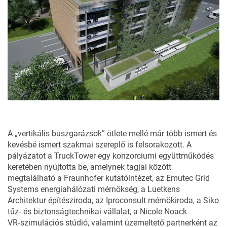
A „vertikális buszgarázsok” ötlete mellé már több ismert és
kevésbé ismert szakmai szereplő is felsorakozott. A
pályázatot a TruckTower egy konzorciumi együttműködés
keretében nyújtotta be, amelynek tagjai között
megtalálható a
Fraunhofer
kutatóintézet, az E
mutec Grid
Systems
energiahálózati mérnökség, a
Luetkens
Architektur
építésziroda, az
Iproconsult
mérnökiroda, a
Siko
tűz‑ és biztonságtechnikai vállalat, a
Nicole Noack
VR‑szimulációs stúdió, valamint üzemeltető partnerként az