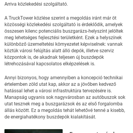
Arriva
közlekedési szolgáltató.
A TruckTower közlése szerint a megoldás iránt már öt
közösségi közlekedési szolgáltató is érdeklődik, amelyek
összesen kilenc potenciális buszgarázs‑helyszínt jelöltek
meg lehetséges fejlesztési területként. Ezek a helyszínek
különböző üzemeltetési környezetet képviselnek: vannak
köztük városi felújítás alatt álló depók, illetve szerviz
központok is, de akadnak teljesen új buszdepók
létrehozásával kapcsolatos elképzelések is.
Annyi bizonyos, hogy amennyiben a koncepció technikai
értelemben zöld utat kap, akkor az a jövőben kedvező
hatással lehet a városi infrastruktúra tervezésére is.
Manapság ugyanis sok nagyvárosban az autóbuszok sok
utat tesznek meg a buszgarázsok és az első forgalomba
állás között. Ez a megoldás tehát lehetővé tenné a kisebb,
de energiahatékony buszdepók kialakítását.