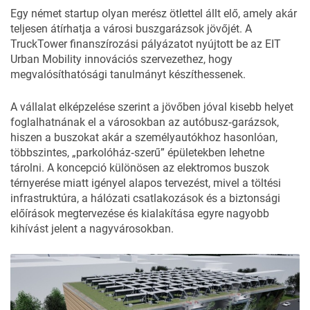
Egy német startup olyan merész ötlettel állt elő, amely akár
teljesen átírhatja a városi buszgarázsok jövőjét. A
TruckTower
finanszírozási pályázatot nyújtott be az EIT
Urban Mobility innovációs szervezethez, hogy
megvalósíthatósági tanulmányt készíthessenek.
A vállalat elképzelése szerint a jövőben jóval kisebb helyet
foglalhatnának el a városokban az autóbusz‑garázsok,
hiszen a buszokat akár a személyautókhoz hasonlóan,
többszintes, „parkolóház‑szerű” épületekben lehetne
tárolni. A koncepció különösen az elektromos buszok
térnyerése miatt igényel alapos tervezést, mivel a töltési
infrastruktúra, a hálózati csatlakozások és a biztonsági
előírások megtervezése és kialakítása egyre nagyobb
kihívást jelent a nagyvárosokban.