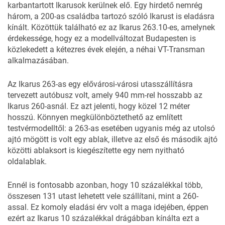
karbantartott Ikarusok kerülnek elő. Egy
hirdető
nemrég
három, a 200-as családba tartozó szóló Ikarust is eladásra
kínált. Közöttük található ez az
Ikarus 263.10
-es, amelynek
érdekessége, hogy ez a modellváltozat Budapesten is
közlekedett a kétezres évek elején, a néhai VT-Transman
alkalmazásában.
Az Ikarus 263-as egy elővárosi-városi utasszállításra
tervezett autóbusz volt, amely 940 mm-rel hosszabb az
Ikarus 260-asnál. Ez azt jelenti, hogy közel 12 méter
hosszú. Könnyen megkülönböztethető az említett
testvérmodelltől: a 263-as esetében ugyanis még az utolsó
ajtó mögött is volt egy ablak, illetve az első és második ajtó
közötti ablaksort is kiegészítette egy nem nyitható
oldalablak.
Ennél is fontosabb azonban, hogy 10 százalékkal több,
összesen 131 utast lehetett vele szállítani, mint a 260-
assal. Ez komoly eladási érv volt a maga idejében, éppen
ezért az Ikarus 10 százalékkal drágábban kínálta ezt a