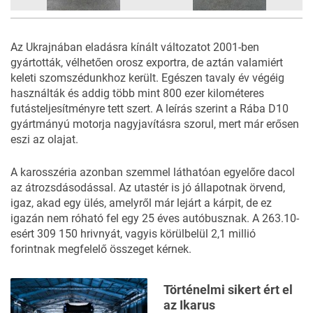
Az Ukrajnában eladásra kínált
változatot
2001-ben
gyártották, vélhetően orosz exportra, de aztán valamiért
keleti szomszédunkhoz került. Egészen tavaly év végéig
használták és addig több mint 800 ezer kilométeres
futásteljesítményre tett szert. A leírás szerint a Rába D10
gyártmányú motorja nagyjavításra szorul, mert már erősen
eszi az olajat.
A karosszéria azonban szemmel láthatóan egyelőre dacol
az átrozsdásodással. Az utastér is jó állapotnak örvend,
igaz, akad egy ülés, amelyről már lejárt a kárpit, de ez
igazán nem róható fel egy 25 éves autóbusznak. A 263.10-
esért 309 150 hrivnyát, vagyis körülbelül 2,1 millió
forintnak megfelelő összeget kérnek.
Történelmi sikert ért el
az Ikarus