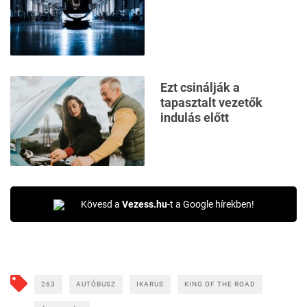
Ezt csinálják a
tapasztalt vezetők
indulás előtt
Kövesd a
Vezess.hu
-t a Google hírekben!
263
AUTÓBUSZ
IKARUS
KING OF THE ROAD