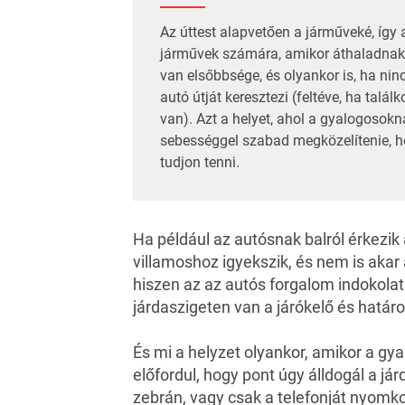
Az úttest alapvetően a járműveké, így
járművek számára, amikor áthaladnak
van elsőbbsége, és olyankor is, ha ni
autó útját keresztezi (feltéve, ha tal
van). Azt a helyet, ahol a gyalogosok
sebességgel szabad megközelítenie, h
tudjon tenni.
Ha például az autósnak balról érkezik 
villamoshoz igyekszik, és nem is akar á
hiszen az az autós forgalom indokola
járdaszigeten van a járókelő és határoz
És mi a helyzet olyankor, amikor a gy
előfordul, hogy pont úgy álldogál a jár
zebrán, vagy csak a telefonját nyomko