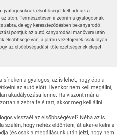
 a gyalogosoknak elsőbbséget kell adniuk a
 az úton. Természetesen a zebrán a gyalogosnak
ncs zebra, de egy kereszteződésben bekanyarodó
álkozási pontjuk az autó kanyarodási manővere után
nak elsőbbsége van, a jármű vezetőjének csak olyan
ogy az elsőbbségadási kötelezettségének eleget
a síneken a gyalogos, az is lehet, hogy épp a
tkelni az autó előtt. Ilyenkor nem kell megállni,
tlan akadályozása lenne. Ha viszont már a
ottan a zebra felé tart, akkor meg kell állni.
alogos visszaél az elsőbbségével? Néha az is
da szélén, hogy nehéz eldönteni, át akar-e kelni a
dja (és csak a megállásunk után jelzi, hogy nem