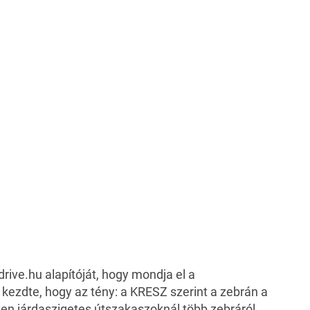
drive.hu
alapítóját, hogy mondja el a
 kezdte, hogy az tény: a KRESZ szerint a zebrán a
yen járdaszigetes útszakaszoknál több zebráról