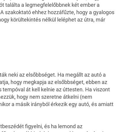
iót találta a legmegfelelőbbnek két ember a
 A szakoktató ehhez hozzáfűzte, hogy a gyalogos
ogy körültekintés nélkül leléphet az útra, már