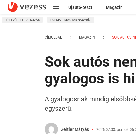
Újautó-teszt
Magazin
HÍRLEVÉL FELIRATKOZÁS
FORMA-1 MAGYAR NAGYDÍJ
Kresz
CÍMOLDAL
MAGAZIN
SOK AUTÓS NE
Sok autós nem
gyalogos is h
A gyalogosnak mindig elsőbbség
egyszerű.
Zeitler Mátyás
2026.07.03. péntek 06: