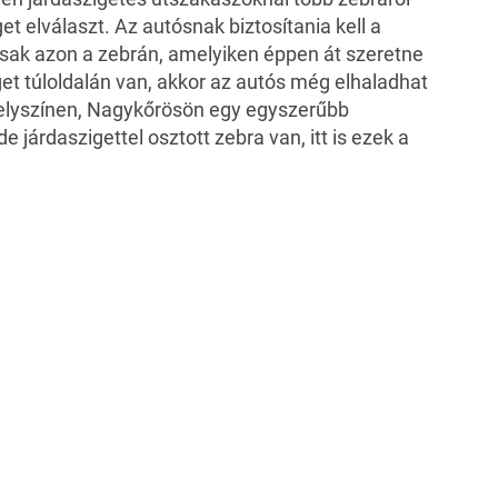
et elválaszt. Az autósnak biztosítania kell a
csak azon a zebrán, amelyiken éppen át szeretne
get túloldalán van, akkor az autós még elhaladhat
helyszínen, Nagykőrösön egy egyszerűbb
e járdaszigettel osztott zebra van, itt is ezek a