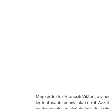
Megkérdeztük Vrancsik Viktort, a
vibe
legfontosabb tudnivalókat erről. Azzal
gyalogosnak van elsőbbsége, de az il