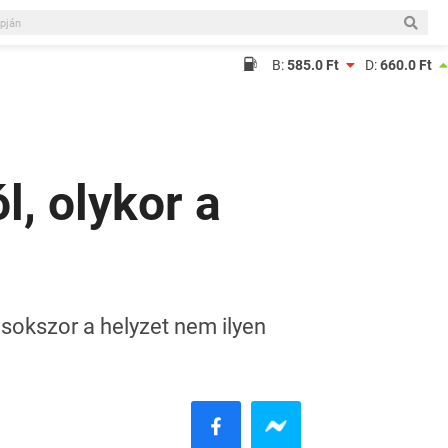
B:
585.0 Ft
D:
660.0 Ft
l, olykor a
sokszor a helyzet nem ilyen