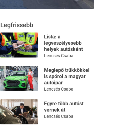
Legfrissebb
Lista: a
legveszélyesebb
helyek autósként
Lencsés Csaba
Meglepő trükkökkel
is spórol a magyar
autóipar
Lencsés Csaba
Egyre több autóst
vernek át
Lencsés Csaba