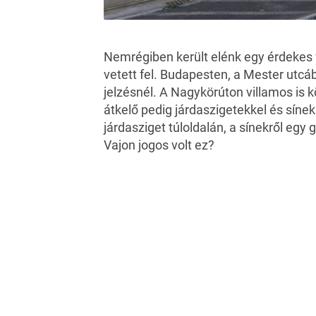
Nemrégiben került elénk egy érdekes 
vetett fel. Budapesten, a Mester utcáb
jelzésnél. A Nagykörúton villamos is k
átkelő pedig járdaszigetekkel és síne
járdasziget túloldalán, a sínekről egy
Vajon jogos volt ez?