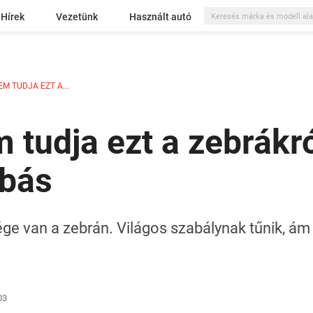
Hírek
Vezetünk
Használt autó
M TUDJA EZT A...
 tudja ezt a zebrákró
ibás
e van a zebrán. Világos szabálynak tűnik, ám 
03