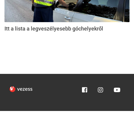
Itt a lista a legveszélyesebb góchelyekről
Impresszum
Médiaajánlat