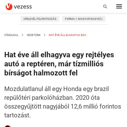
HÍRLEVÉL FELIRATKOZÁS
FORMA-1 MAGYAR NAGYDÍJ
CÍMOLDAL
VEZETÜNK
HAT ÉVE ÁLL ELHAGYVA EGY...
Hat éve áll elhagyva egy rejtélyes
autó a reptéren, már tízmilliós
bírságot halmozott fel
Mozdulatlanul áll egy Honda egy brazil
repülőtéri parkolóházban. 2020 óta
összegyűjtött nagyjából 12,6 millió forintos
tartozást.