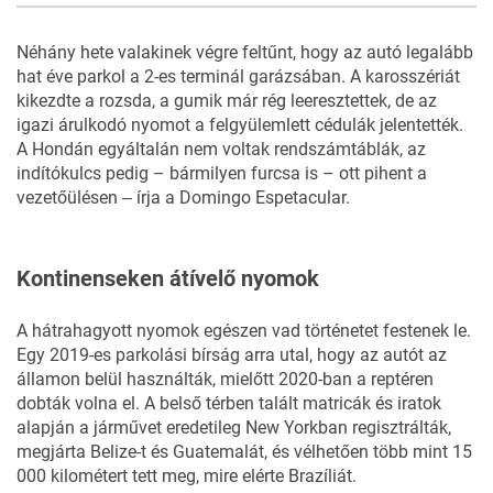
3
FOTÓ
Néhány hete valakinek végre feltűnt, hogy az autó legalább
hat éve parkol a 2-es terminál garázsában. A karosszériát
kikezdte a rozsda, a gumik már rég leeresztettek, de az
igazi árulkodó nyomot a felgyülemlett cédulák jelentették.
A Hondán egyáltalán nem voltak rendszámtáblák, az
indítókulcs pedig – bármilyen furcsa is – ott pihent a
vezetőülésen ‒ írja a Domingo Espetacular.
Kontinenseken átívelő nyomok
A hátrahagyott nyomok egészen vad történetet festenek le.
Egy 2019-es parkolási bírság arra utal, hogy az autót az
államon belül használták, mielőtt 2020-ban a reptéren
dobták volna el. A belső térben talált matricák és iratok
alapján a járművet eredetileg New Yorkban regisztrálták,
megjárta Belize-t és Guatemalát, és vélhetően több mint 15
000 kilométert tett meg, mire elérte Brazíliát.