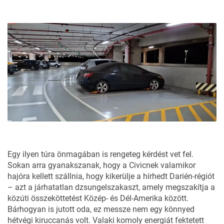
Egy ilyen túra önmagában is rengeteg kérdést vet fel.
Sokan arra gyanakszanak, hogy a Civicnek valamikor
hajóra kellett szállnia, hogy kikerülje a hírhedt Darién-régiót
– azt a járhatatlan dzsungelszakaszt, amely megszakítja a
közúti összeköttetést Közép- és Dél-Amerika között.
Bárhogyan is jutott oda, ez messze nem egy könnyed
hétvégi kiruccanás volt. Valaki komoly energiát fektetett