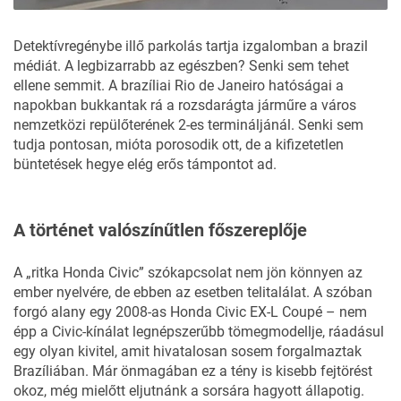
Detektívregénybe illő parkolás tartja izgalomban a brazil
médiát. A legbizarrabb az egészben? Senki sem tehet
ellene semmit. A brazíliai Rio de Janeiro hatóságai a
napokban bukkantak rá a rozsdarágta járműre a város
nemzetközi repülőterének 2-es termináljánál. Senki sem
tudja pontosan, mióta porosodik ott, de a kifizetetlen
büntetések hegye elég erős támpontot ad.
A történet valószínűtlen főszereplője
A „ritka
Honda Civic
” szókapcsolat nem jön könnyen az
ember nyelvére, de ebben az esetben telitalálat. A szóban
forgó alany egy 2008-as Honda Civic EX-L Coupé – nem
épp a Civic-kínálat legnépszerűbb tömegmodellje, ráadásul
egy olyan kivitel, amit hivatalosan sosem forgalmaztak
Brazíliában. Már önmagában ez a tény is kisebb fejtörést
okoz, még mielőtt eljutnánk a sorsára hagyott állapotig.