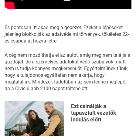
És pontosan itt akad meg a gépezet. Ezeket a lépéseket
jelenleg blokkolják az adatvédelmi törvények, tökéletes 22-
es csapdáját hozva létre.
A cég nem mozdíthatja el az autót, amíg meg nem találja a
gazdáját, de a személyes adatokat védő szabályok miatt
nem is tudja könnyen megkeresni őt. Egyértelműnek tűnik,
hogy a tulajdonos egyáltalán nem akarja, hogy
megtalálják. Mindezek tudatában az sem lenne meglepő,
ha a Civic újabb 2100 napot töltene ott.
Ezt csinálják a
tapasztalt vezetők
indulás előtt