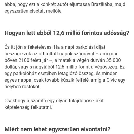
abba, hogy ezt a konkrét autót eljuttassa Brazíliába, majd
egyszerűen elsétált mellőle.
Hogyan lett ebből 12,6 millió forintos adósság?
És itt jön a feketeleves. Ha a napi parkolási díjat
beszorozzuk az ott töltött napok számával – ami már
bőven 2100 felett jár –, a matek a végén durván 35 000
dollár, vagyis nagyjából 12,6 millió forint a végösszeg. Ez
egy parkolóház esetében letaglózó összeg, és minden
egyes nappal csak tovább kúszik felfelé, amíg a Civic egy
helyben rostokol.
Csakhogy a számla egy olyan tulajdonosé, akit
képtelenség felkutatni.
Miért nem lehet egyszerűen elvontatni?