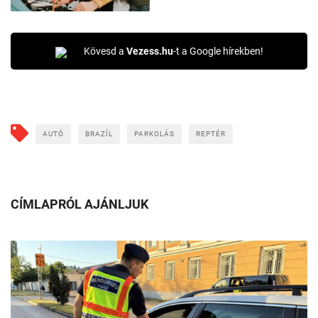
Kövesd a
Vezess.hu
-t a Google hírekben!
AUTÓ
BRAZÍL
PARKOLÁS
REPTÉR
CÍMLAPRÓL AJÁNLJUK