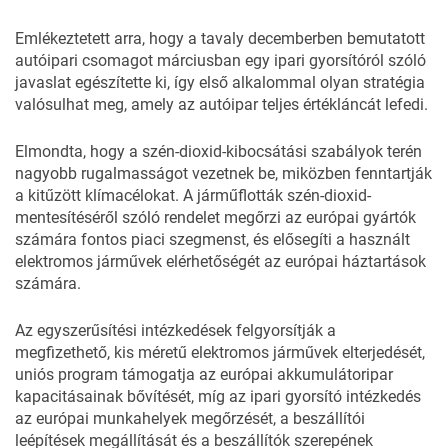
Emlékeztetett arra, hogy a tavaly decemberben bemutatott
autóipari csomagot márciusban egy ipari gyorsítóról szóló
javaslat egészítette ki, így első alkalommal olyan stratégia
valósulhat meg, amely az autóipar teljes értékláncát lefedi.
Elmondta, hogy a szén-dioxid-kibocsátási szabályok terén
nagyobb rugalmasságot vezetnek be, miközben fenntartják
a kitűzött klímacélokat. A járműflották szén-dioxid-
mentesítéséről szóló rendelet megőrzi az európai gyártók
számára fontos piaci szegmenst, és elősegíti a használt
elektromos járművek elérhetőségét az európai háztartások
számára.
Az egyszerűsítési intézkedések felgyorsítják a
megfizethető, kis méretű elektromos járművek elterjedését,
uniós program támogatja az európai akkumulátoripar
kapacitásainak bővítését, míg az ipari gyorsító intézkedés
az európai munkahelyek megőrzését, a beszállítói
leépítések megállítását és a beszállítók szerepének