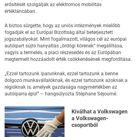
erősítését szolgálják az elektromos mobilitás
értékláncában.
A biztos sürgette, hogy az uniós intézmények mielőbb
fogadják el az Európai Bizottság által beterjesztett
jogszabályokat. Mint fogalmazott, világos cél az európai
autóipart sújtó hanyatlás „ördögi körének” megállítása,
vagyis a termelés, a piaci részesedés és az Európában
megtermelt hozzáadott érték csökkenésének megfordítása.
„Ezzel tartozunk iparunknak, ezzel tartozunk a benne
dolgozó munkavállalóknak, és ezzel tartozunk azoknak a
régióknak is, amelyek gazdasága nagymértékben az
autóiparra épül” – hangsúlyozta Stéphane Séjourné.
Kiválhat a Volkswagen
a Volkswagen-
csoportból