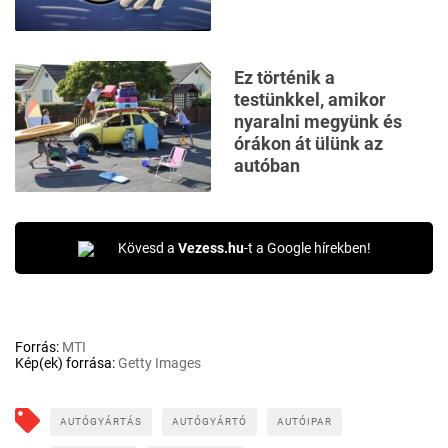
Ez történik a
testünkkel, amikor
nyaralni megyünk és
órákon át ülünk az
autóban
Kövesd a
Vezess.hu
-t a Google hírekben!
Forrás:
MTI
Kép(ek) forrása:
Getty Images
AUTÓGYÁRTÁS
AUTÓGYÁRTÓ
AUTÓIPAR