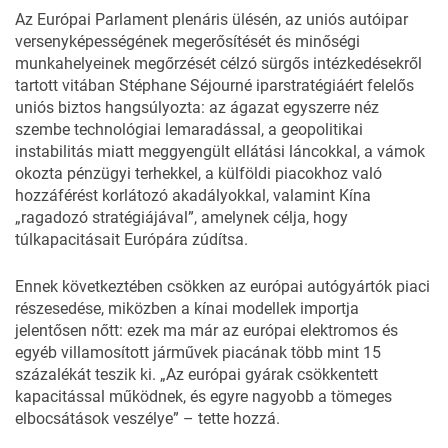
Az Európai Parlament plenáris ülésén, az uniós autóipar
versenyképességének megerősítését és minőségi
munkahelyeinek megőrzését célzó sürgős intézkedésekről
tartott vitában
Stéphane Séjourné
iparstratégiáért felelős
uniós biztos hangsúlyozta: az ágazat egyszerre néz
szembe technológiai lemaradással, a geopolitikai
instabilitás miatt meggyengült ellátási láncokkal, a vámok
okozta pénzügyi terhekkel, a külföldi piacokhoz való
hozzáférést korlátozó akadályokkal, valamint Kína
„ragadozó stratégiájával”, amelynek célja, hogy
túlkapacitásait Európára zúdítsa.
Ennek következtében csökken az európai autógyártók piaci
részesedése, miközben a kínai modellek importja
jelentősen nőtt: ezek ma már az európai elektromos és
egyéb villamosított járművek piacának több mint 15
százalékát teszik ki. „Az európai gyárak csökkentett
kapacitással működnek, és egyre nagyobb a tömeges
elbocsátások veszélye” – tette hozzá.