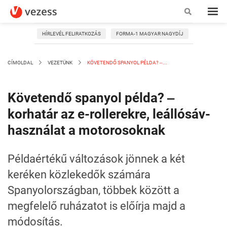
HÍRLEVÉL FELIRATKOZÁS
FORMA-1 MAGYAR NAGYDÍJ
CÍMOLDAL
VEZETÜNK
KÖVETENDŐ SPANYOL PÉLDA? ‒...
Követendő spanyol példa? ‒
korhatár az e-rollerekre, leállósáv-
használat a motorosoknak
Példaértékű változások jönnek a két
keréken közlekedők számára
Spanyolországban, többek között a
megfelelő ruházatot is előírja majd a
módosítás.