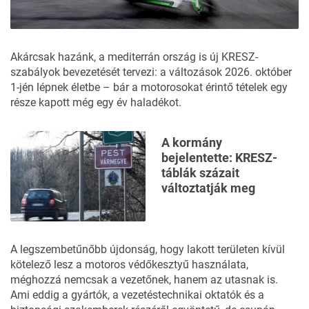
Akárcsak hazánk, a mediterrán ország is új KRESZ-
szabályok bevezetését tervezi: a változások 2026. október
1-jén lépnek életbe – bár a motorosokat érintő tételek egy
része kapott még egy év haladékot.
A kormány
bejelentette: KRESZ-
táblák százait
változtatják meg
A legszembetűnőbb újdonság, hogy lakott területen kívül
kötelező lesz a motoros védőkesztyű használata,
méghozzá nemcsak a vezetőnek, hanem az utasnak is.
Ami eddig a gyártók, a vezetéstechnikai oktatók és a