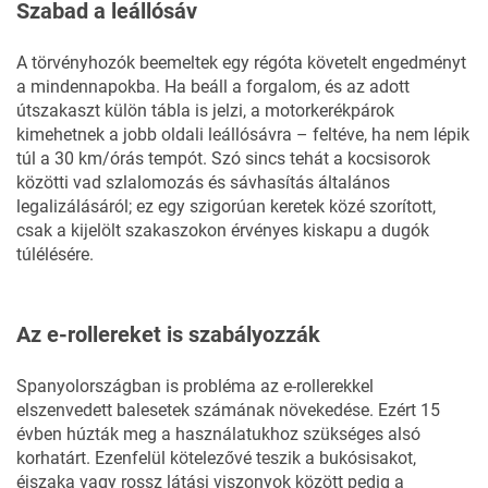
Szabad a leállósáv
A törvényhozók beemeltek egy régóta követelt engedményt
a mindennapokba. Ha beáll a forgalom, és az adott
útszakaszt külön tábla is jelzi, a motorkerékpárok
kimehetnek a jobb oldali leállósávra – feltéve, ha nem lépik
túl a 30 km/órás tempót. Szó sincs tehát a kocsisorok
közötti vad szlalomozás és sávhasítás általános
legalizálásáról; ez egy szigorúan keretek közé szorított,
csak a kijelölt szakaszokon érvényes kiskapu a dugók
túlélésére.
Az e-rollereket is szabályozzák
Spanyolországban is probléma az e-rollerekkel
elszenvedett balesetek számának növekedése. Ezért 15
évben húzták meg a használatukhoz szükséges alsó
korhatárt. Ezenfelül kötelezővé teszik a bukósisakot,
éjszaka vagy rossz látási viszonyok között pedig a