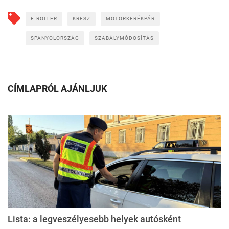
E-ROLLER
KRESZ
MOTORKERÉKPÁR
SPANYOLORSZÁG
SZABÁLYMÓDOSÍTÁS
CÍMLAPRÓL AJÁNLJUK
Lista: a legveszélyesebb helyek autósként