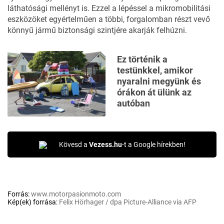
láthatósági mellényt is. Ezzel a lépéssel a mikromobilitási
eszközöket egyértelműen a többi, forgalomban részt vevő
könnyű jármű biztonsági szintjére akarják felhúzni.
Ez történik a
testünkkel, amikor
nyaralni megyünk és
órákon át ülünk az
autóban
Kövesd a
Vezess.hu
-t a Google hírekben!
Forrás:
www.motorpasionmoto.com
Kép(ek) forrása:
Felix Hörhager / dpa Picture-Alliance via AFP