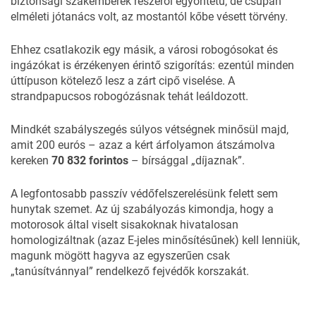
biztonsági szakemberek részéről egyöntetű, de csupán
elméleti jótanács volt, az mostantól kőbe vésett törvény.
Ehhez csatlakozik egy másik, a városi robogósokat és
ingázókat is érzékenyen érintő szigorítás: ezentúl minden
úttípuson kötelező lesz a zárt cipő viselése. A
strandpapucsos robogózásnak tehát leáldozott.
Mindkét szabályszegés súlyos vétségnek minősül majd,
amit 200 eurós – azaz a kért árfolyamon átszámolva
kereken
70 832 forintos
– bírsággal „díjaznak”.
A legfontosabb passzív védőfelszerelésünk felett sem
hunytak szemet. Az új szabályozás kimondja, hogy a
motorosok által viselt sisakoknak hivatalosan
homologizáltnak (azaz E-jeles minősítésűnek) kell lenniük,
magunk mögött hagyva az egyszerűen csak
„tanúsítvánnyal” rendelkező fejvédők korszakát.