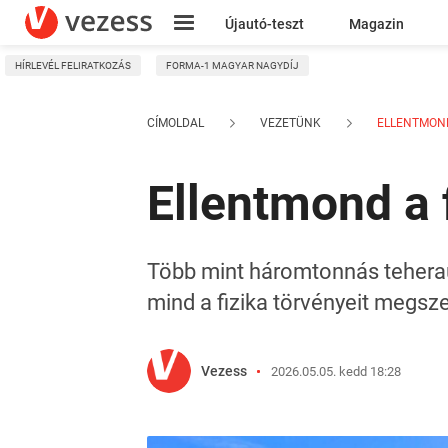
Újautó-teszt
Magazin
HÍRLEVÉL FELIRATKOZÁS
FORMA-1 MAGYAR NAGYDÍJ
Kresz
CÍMOLDAL
VEZETÜNK
ELLENTMOND 
Ellentmond a 
Több mint háromtonnás teherau
mind a fizika törvényeit megsze
Vezess
2026.05.05. kedd 18:28