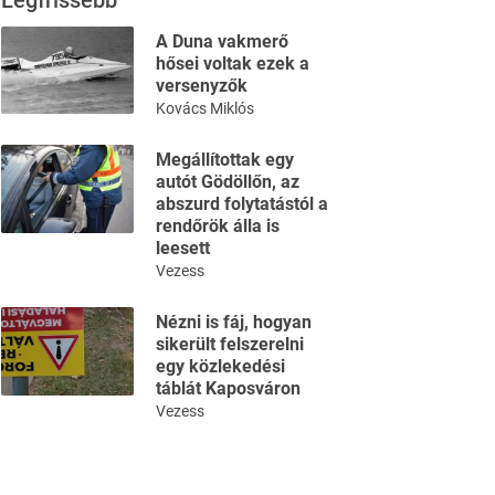
Legfrissebb
A Duna vakmerő
hősei voltak ezek a
versenyzők
Kovács Miklós
Megállítottak egy
autót Gödöllőn, az
abszurd folytatástól a
rendőrök álla is
leesett
Vezess
Nézni is fáj, hogyan
sikerült felszerelni
egy közlekedési
táblát Kaposváron
Vezess