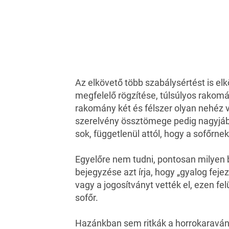
Az elkövető több szabálysértést is el
megfelelő rögzítése, túlsúlyos rakom
rakomány két és félszer olyan nehéz v
szerelvény össztömege pedig nagyjáb
sok, függetlenül attól, hogy a sofőrnek
Egyelőre nem tudni, pontosan milyen 
bejegyzése azt írja, hogy „gyalog fejezt
vagy a jogosítványt vették el, ezen fe
sofőr.
Hazánkban sem ritkák a
horrokaravá