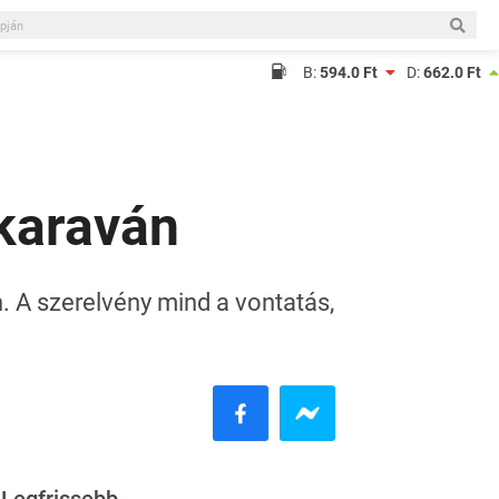
B:
594.0 Ft
D:
662.0 Ft
rkaraván
 A szerelvény mind a vontatás,