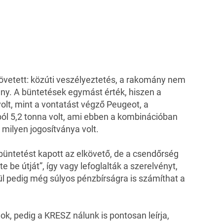
követett: közúti veszélyeztetés, a rakomány nem
ány. A büntetések egymást érték, hiszen a
olt, mint a vontatást végző Peugeot, a
ól 5,2 tonna volt, ami ebben a kombinációban
 milyen jogosítványa volt.
büntetést kapott az elkövető, de a csendőrség
e be útját”, így vagy lefoglalták a szerelvényt,
lül pedig még súlyos pénzbírságra is számíthat a
nok
, pedig a KRESZ nálunk is pontosan leírja,