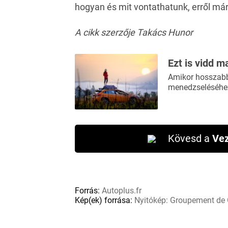
hogyan és mit vontathatun
k, erről má
A cikk szerzője Takács Hunor
Ezt is vidd m
Amikor hosszabb 
menedzseléséhez
Kövesd a
Vez
Forrás:
Autoplus.fr
Kép(ek) forrása:
Nyitókép: Groupement de G