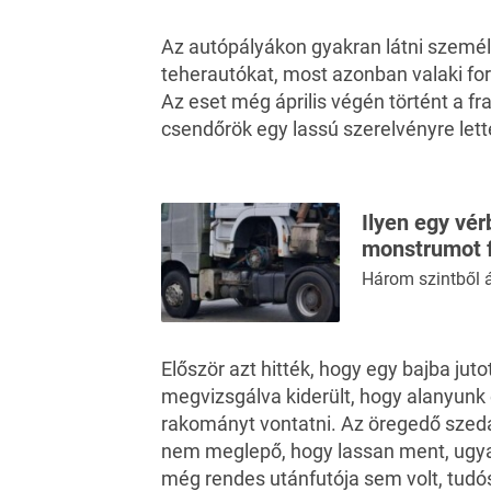
Az autópályákon gyakran látni személy
teherautókat
, most azonban valaki for
Az eset még április végén történt a f
csendőrök egy lassú szerelvényre lett
Ilyen egy vér
monstrumot 
Három szintből á
Először azt hitték, hogy egy bajba juto
megvizsgálva kiderült, hogy alanyunk
rakományt vontatni. Az öregedő szedá
nem meglepő, hogy lassan ment, ugya
még rendes utánfutója sem volt,
tudós