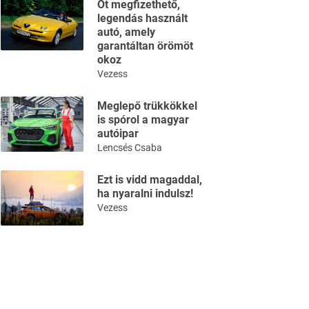
Öt megfizethető,
legendás használt
autó, amely
garantáltan örömöt
okoz
Vezess
Meglepő trükkökkel
is spórol a magyar
autóipar
Lencsés Csaba
Ezt is vidd magaddal,
ha nyaralni indulsz!
Vezess