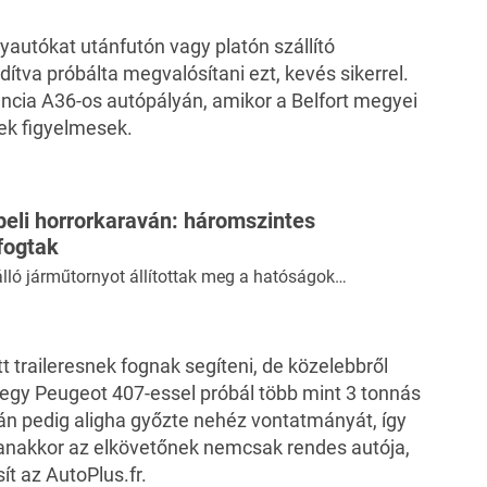
autókat utánfutón vagy platón szállító
dítva próbálta megvalósítani ezt, kevés sikerrel.
rancia A36-os autópályán, amikor a Belfort megyei
ek figyelmesek.
beli horrorkaraván: háromszintes
fogtak
lló járműtornyot állítottak meg a hatóságok…
tt traileresnek fognak segíteni, de közelebbről
 egy Peugeot 407-essel próbál több mint 3 tonnás
n pedig aligha győzte nehéz vontatmányát, így
nakkor az elkövetőnek nemcsak rendes autója,
ít
az AutoPlus.fr.