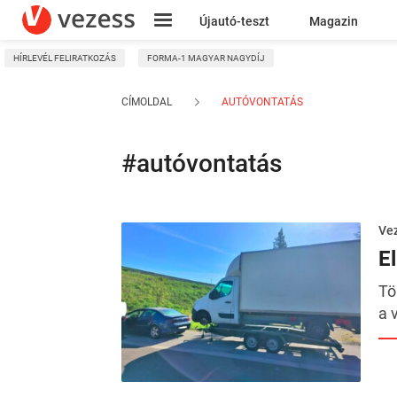
Újautó-teszt
Magazin
HÍRLEVÉL FELIRATKOZÁS
FORMA-1 MAGYAR NAGYDÍJ
Kresz
CÍMOLDAL
AUTÓVONTATÁS
#autóvontatás
Ve
E
Tö
a 