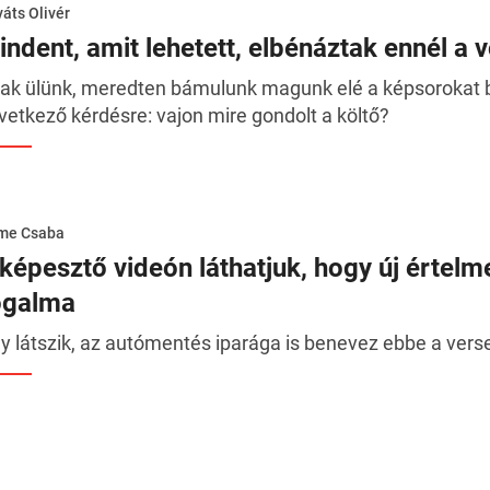
áts Olivér
indent, amit lehetett, elbénáztak ennél a 
ak ülünk, meredten bámulunk magunk elé a képsorokat b
vetkező kérdésre: vajon mire gondolt a költő?
me Csaba
lképesztő videón láthatjuk, hogy új értelm
ogalma
y látszik, az autómentés iparága is benevez ebbe a vers