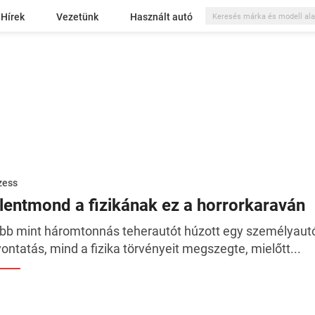
Hírek
Vezetünk
Használt autó
zess
llentmond a fizikának ez a horrorkaraván
bb mint háromtonnás teherautót húzott egy személyaut
vontatás, mind a fizika törvényeit megszegte, mielőtt...