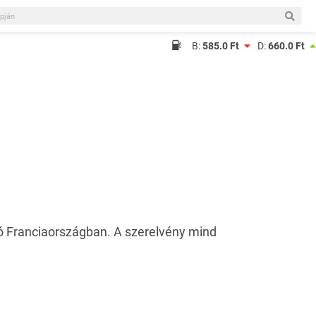
B:
585.0 Ft
D:
660.0 Ft
ó Franciaországban. A szerelvény mind