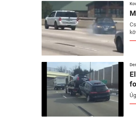
Kov
M
Cs
kö
De
E
f
Úg