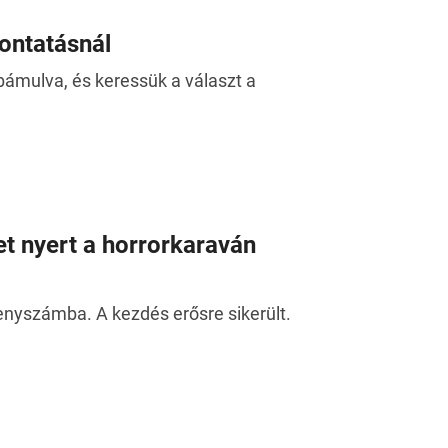
vontatásnál
ámulva, és keressük a választ a
et nyert a horrorkaraván
enyszámba. A kezdés erősre sikerült.