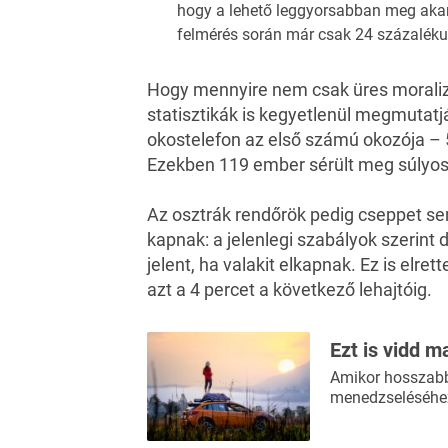
hogy a lehető leggyorsabban meg akar
felmérés során már csak 24 százaléku
Hogy mennyire nem csak üres moralizál
statisztikák is kegyetlenül megmutatj
okostelefon az első számú okozója – 
Ezekben 119 ember sérült meg súlyosa
Az osztrák rendőrök pedig cseppet s
kapnak: a jelenlegi szabályok szerint
jelent, ha valakit elkapnak. Ez is elre
azt a 4 percet a következő lehajtóig.
Ezt is vidd m
Amikor hosszabb 
menedzseléséhez