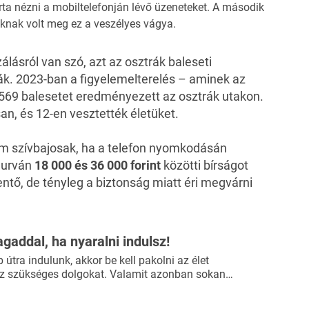
ta nézni a mobiltelefonján lévő üzeneteket. A második
knak volt meg ez a veszélyes vágya.
ásról van szó, azt az osztrák baleseti
ák. 2023-ban a figyelemelterelés – aminek az
569 balesetet eredményezett az osztrák utakon.
n, és 12-en vesztették életüket.
em szívbajosak, ha a telefon nyomkodásán
 durván
18 000 és 36 000 forint
közötti bírságot
ttentő, de tényleg a biztonság miatt éri megvárni
agaddal, ha nyaralni indulsz!
útra indulunk, akkor be kell pakolni az élet
 szükséges dolgokat. Valamit azonban sokan…