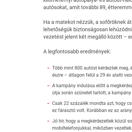
autósokat, amit további 89, étteremmel
Ha a matekot nézzük, a sofőröknek át
lehetőségük biztonságosan lehúzódni.
vezetést jelent két megálló között – e
A legfontosabb eredmények:
Több mint 800 autóst kérdeztek meg, 
észre – átlagon felül a 29 év alatti vez
A kampány indulása előtt a megkérdez
útja során szünetet tartott, a kampány
Csak 22 százalék mondta azt, hogy csa
ez fárasztó volt. Korábban ez az arány
Jó hír, hogy a megkérdezettek közül so
mobiltelefonjukkal, miközben vezettek