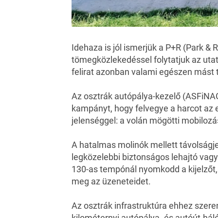
Idehaza is jól ismerjük a P+R (Park & R
tömegközlekedéssel folytatjuk az utat
felirat azonban valami egészen mást t
Az osztrák autópálya-kezelő (
ASFiNA
kampányt, hogy felvegye a harcot az e
jelenséggel: a volán mögötti mobilozá
A hatalmas molinók mellett távolságje
legközelebbi biztonságos lehajtó vagy
130-as tempónál nyomkodd a kijelzőt, 
meg az üzeneteidet.
Az osztrák infrastruktúra ehhez szeren
kilométernyi autópálya- és autóút-hál