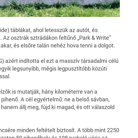
ide) táblákat, ahol letesszük az autót, és
. Az osztrák sztrádákon feltűnő „Park & Write”
akar, és elsőre talán nehéz hova tenni a dolgot.
G
) azért indította el ezt a masszív társadalmi célú
gyik legsunyibb, mégis legpusztítóbb közúti
ssal.
lzők is mutatják, hány kilométerre van a
 pihenő. A cél egyértelmű: ne a belső sávban,
hanem állj meg, fújd ki magad, és ott válaszold
csére minden feltételt biztosít. A több mint 2250
ózaton 59 pihenőhely és 108 parkoló várja az