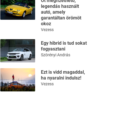
Öt megfizethető,
legendás használt
autó, amely
garantáltan örömöt
okoz
Vezess
Egy hibrid is tud sokat
fogyasztani
Szörényi András
Ezt is vidd magaddal,
ha nyaralni indulsz!
Vezess