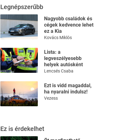
Legnépszerűbb
Nagyobb családok és
cégek kedvence lehet
ez a Kia
Kovács Miklós
Lista: a
legveszélyesebb
helyek autósként
Lencsés Csaba
Ezt is vidd magaddal,
ha nyaralni indulsz!
Vezess
Ez is érdekelhet