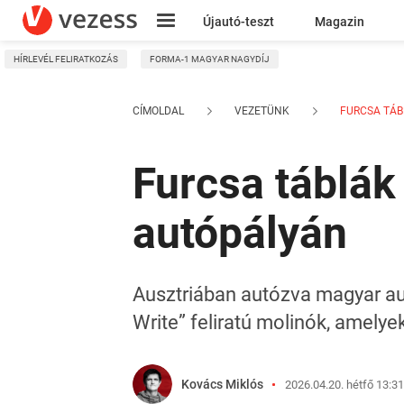
Újautó-teszt
Magazin
HÍRLEVÉL FELIRATKOZÁS
FORMA-1 MAGYAR NAGYDÍJ
Kresz
CÍMOLDAL
VEZETÜNK
FURCSA TÁBL
Furcsa táblák
autópályán
Ausztriában autózva magyar aut
Write” feliratú molinók, amelye
Kovács Miklós
2026.04.20. hétfő 13:31