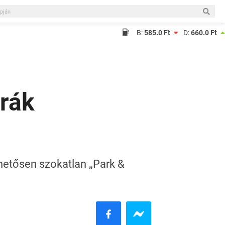
B:
585.0 Ft
D:
660.0 Ft
trák
hetősen szokatlan „Park &