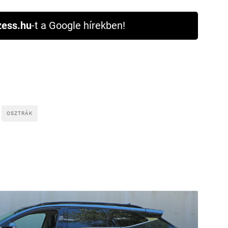
ess.hu
-t a Google hírekben!
OSZTRÁK