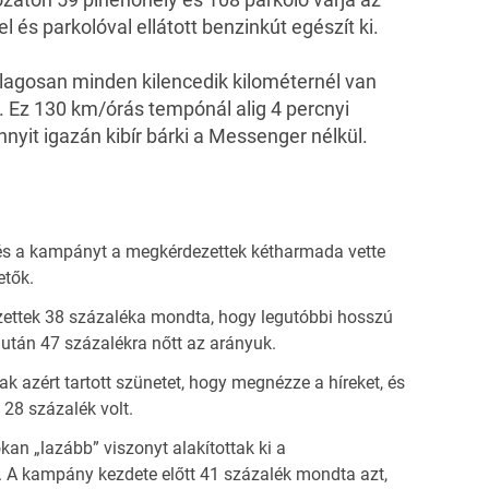
 és parkolóval ellátott benzinkút egészít ki.
lagosan minden kilencedik kilométernél van
 Ez 130 km/órás tempónál alig 4 percnyi
nnyit igazán kibír bárki a Messenger nélkül.
és a kampányt a megkérdezettek kétharmada vette
etők.
ettek 38 százaléka mondta, hogy legutóbbi hosszú
 után 47 százalékra nőtt az arányuk.
k azért tartott szünetet, hogy megnézze a híreket, és
 28 százalék volt.
kan „lazább” viszonyt alakítottak ki a
. A kampány kezdete előtt 41 százalék mondta azt,