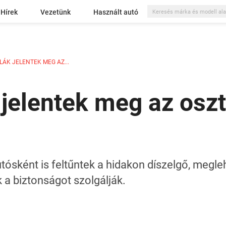
Hírek
Vezetünk
Használt autó
ÁK JELENTEK MEG AZ...
 jelentek meg az osz
ósként is feltűntek a hidakon díszelgő, megle
k a biztonságot szolgálják.