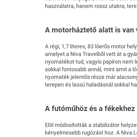
használatra, hanem rossz utakra, ter
A motorháztető alatt is van 
A régi, 1,7 literes, 83 lóerős motor hel
amelyet a Niva Travelből vett át a gyá
nyomatékot tud, vagyis papíron nem l
sokkal fontosabb annál, mint amit a l
nyomaték jelentős része már alacsony 
terepen és lassú haladásnál sokkal h
A futóműhöz és a fékekhez 
Elöl módosították a stabilizátor helyze
kényelmesebb rugózást hoz. A Niva Le