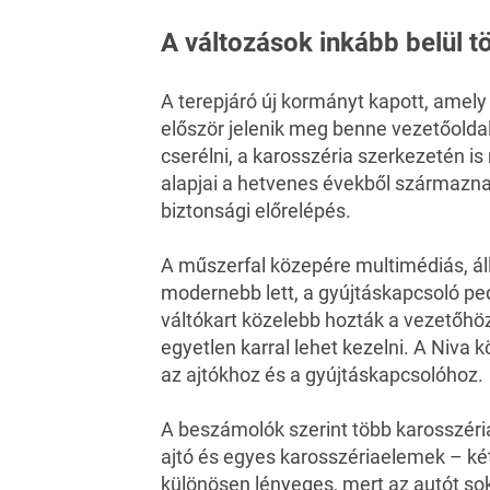
A változások inkább belül t
A terepjáró új kormányt kapott, amely
először jelenik meg benne vezetőolda
cserélni, a karosszéria szerkezetén is
alapjai a hetvenes évekből származn
biztonsági előrelépés.
A műszerfal közepére multimédiás, állí
modernebb lett, a gyújtáskapcsoló ped
váltókart közelebb hozták a vezetőhöz
egyetlen karral lehet kezelni. A Niva k
az ajtókhoz és a gyújtáskapcsolóhoz.
A beszámolók szerint több karosszéri
ajtó és egyes karosszériaelemek – két
különösen lényeges, mert az autót so