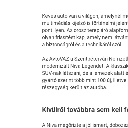
Kevés autó van a világon, amelynél 
multimédiás kijelző is történelmi je
pont ilyen. Az orosz terepjáró alapform
olyan frissítést kap, amely nem látvá
a biztonságról és a technikáról szól.
Az AvtoVAZ a Szentpétervári Nemzet
modernizált Niva Legendet. A klasszik
SUV-nak látszani, de a lemezek alatt 
gyártó szerint több mint 100 új, illetv
részegység került az autóba.
Kívülről továbbra sem kell 
A Niva megőrizte a jól ismert, dobozs