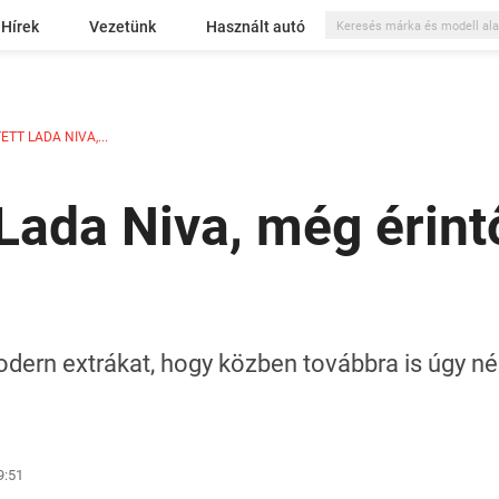
Hírek
Vezetünk
Használt autó
TETT LADA NIVA,...
tt Lada Niva, még érin
ern extrákat, hogy közben továbbra is úgy néz
9:51