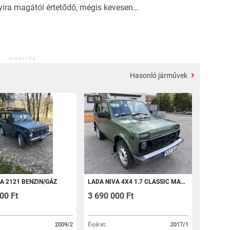
yira magától értetődő, mégis kevesen…
HIRDETÉS
Hasonló járművek
16
A 2121 BENZIN/GÁZ
LADA NIVA 4X4 1.7 CLASSIC MAGYAR! LED! ELEKTROMOS ABLAK! 4X4
00 Ft
3 690 000 Ft
2009/2
Évjárat:
2017/1