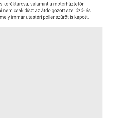
os keréktárcsa, valamint a motorháztetőn
 nem csak dísz: az átdolgozott szellőző- és
mely immár utastéri pollenszűrőt is kapott.