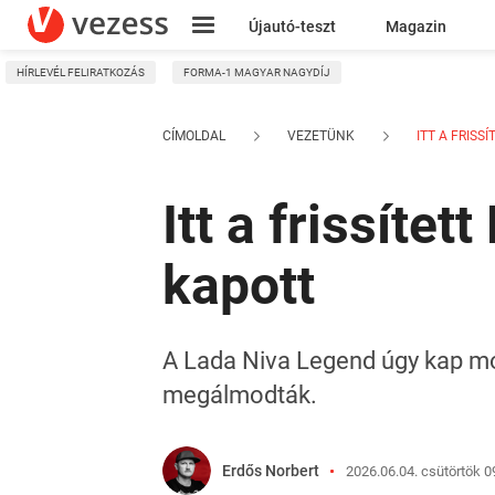
Újautó-teszt
Magazin
HÍRLEVÉL FELIRATKOZÁS
FORMA-1 MAGYAR NAGYDÍJ
Kresz
CÍMOLDAL
VEZETÜNK
ITT A FRISSÍ
Itt a frissíte
kapott
A Lada Niva Legend úgy kap mod
megálmodták.
Erdős Norbert
2026.06.04. csütörtök 0