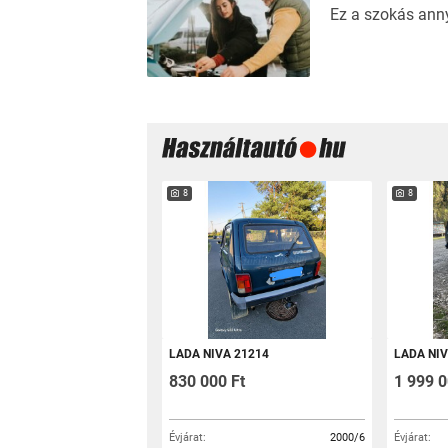
Ez a szokás ann
8
8
LADA NIVA 21214
LADA NIV
830 000 Ft
1 999 0
Évjárat:
2000/6
Évjárat: