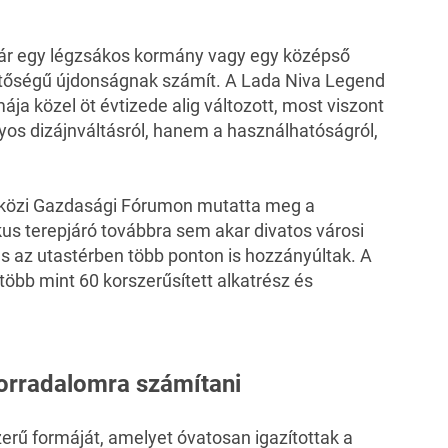
már egy légzsákos kormány vagy egy középső
lentőségű újdonságnak számít. A Lada Niva Legend
ája közel öt évtizede alig változott, most viszont
nyos dizájnváltásról, hanem a használhatóságról,
közi Gazdasági Fórumon mutatta meg a
us terepjáró továbbra sem akar divatos városi
és az utastérben több ponton is hozzányúltak. A
e több mint 60 korszerűsített alkatrész és
forradalomra számítani
zerű formáját, amelyet óvatosan igazítottak a