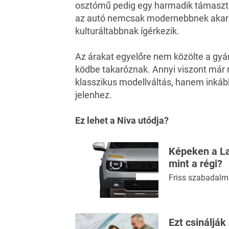
osztómű pedig egy harmadik támaszt i
az autó nemcsak modernebbnek akar l
kulturáltabbnak ígérkezik.
Az árakat egyelőre nem közölte a gyár
ködbe takaróznak. Annyi viszont már m
klasszikus modellváltás, hanem inkáb
jelenhez.
Ez lehet a Niva utódja?
Képeken a La
mint a régi?
Friss szabadalmi
Ezt csinálják