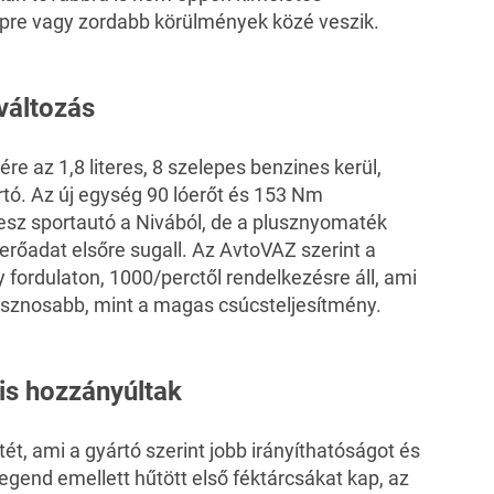
epre vagy zordabb körülmények közé veszik.
változás
yére az 1,8 literes, 8 szelepes benzines kerül,
rtó. Az új egység 90 lóerőt és 153 Nm
esz sportautó a Nivából, de a plusznyomaték
óerőadat elsőre sugall. Az AvtoVAZ szerint a
fordulaton, 1000/perctől rendelkezésre áll, ami
asznosabb, mint a magas csúcsteljesítmény.
is hozzányúltak
tét, ami a gyártó szerint jobb irányíthatóságot és
gend emellett hűtött első féktárcsákat kap, az