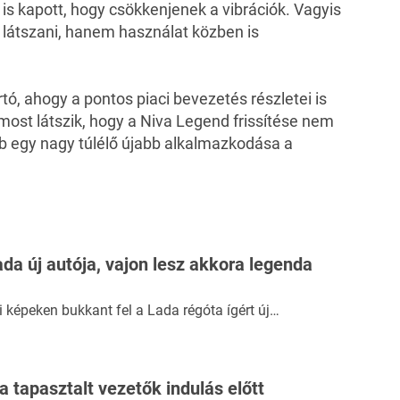
s kapott, hogy csökkenjenek a vibrációk. Vagyis
átszani, hanem használat közben is
tó, ahogy a pontos piaci bevezetés részletei is
ost látszik, hogy a Niva Legend frissítése nem
b egy nagy túlélő újabb alkalmazkodása a
da új autója, vajon lesz akkora legenda
 képeken bukkant fel a Lada régóta ígért új…
 a tapasztalt vezetők indulás előtt