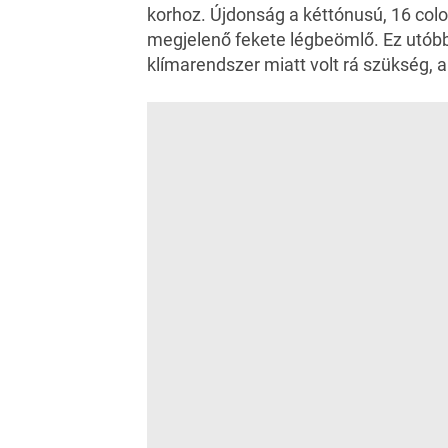
korhoz. Újdonság a kéttónusú, 16 col
megjelenő fekete légbeömlő. Ez utóbbi
klímarendszer miatt volt rá szükség, a