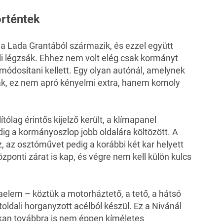
örténtek
 a
Lada Grantából
származik, és ezzel együtt
li légzsák. Ehhez nem volt elég csak kormányt
 módosítani kellett. Egy olyan autónál, amelynek
ak, ez nem apró kényelmi extra, hanem komoly
tólag érintős kijelző került, a klímapanel
ig a kormányoszlop jobb oldalára költözött. A
, az osztóművet pedig a korábbi két kar helyett
özponti zárat is kap, és végre nem kell külön kulcs
aelem – köztük a motorháztető, a tető, a hátsó
oldali horganyzott acélból készül. Ez a Nivánál
kan továbbra is nem éppen kíméletes