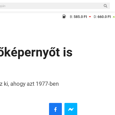
B:
585.0 Ft
D:
660.0 Ft
tőképernyőt is
 ki, ahogy azt 1977-ben