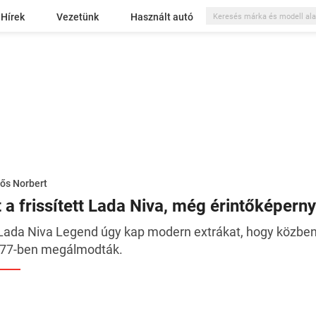
Hírek
Vezetünk
Használt autó
ős Norbert
t a frissített Lada Niva, még érintőképerny
Lada Niva Legend úgy kap modern extrákat, hogy közben t
77-ben megálmodták.