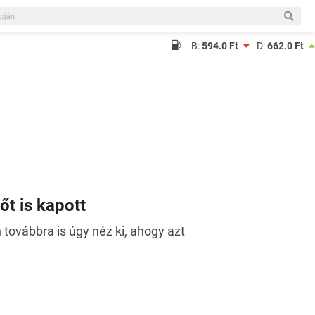
B:
594.0 Ft
D:
662.0 Ft
őt is kapott
ovábbra is úgy néz ki, ahogy azt