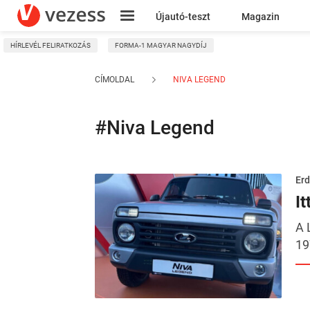
Újautó-teszt
Magazin
HÍRLEVÉL FELIRATKOZÁS
FORMA-1 MAGYAR NAGYDÍJ
Kresz
CÍMOLDAL
NIVA LEGEND
#Niva Legend
Erd
It
A 
19