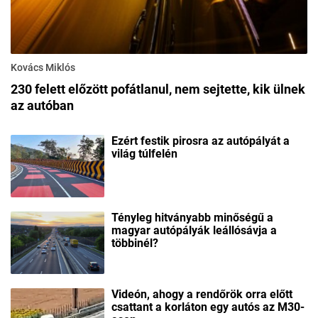
Kovács Miklós
230 felett előzött pofátlanul, nem sejtette, kik ülnek
az autóban
Ezért festik pirosra az autópályát a
világ túlfelén
Tényleg hitványabb minőségű a
magyar autópályák leállósávja a
többinél?
Videón, ahogy a rendőrök orra előtt
csattant a korláton egy autós az M30-