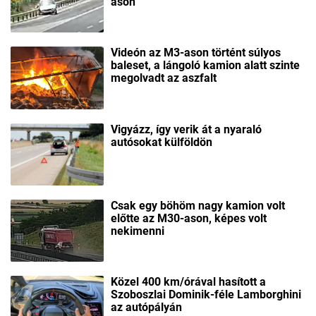
ason
Videón az M3-ason történt súlyos
baleset, a lángoló kamion alatt szinte
megolvadt az aszfalt
Vigyázz, így verik át a nyaraló
autósokat külföldön
Csak egy böhöm nagy kamion volt
előtte az M30-ason, képes volt
nekimenni
Közel 400 km/órával hasított a
Szoboszlai Dominik-féle Lamborghini
az autópályán