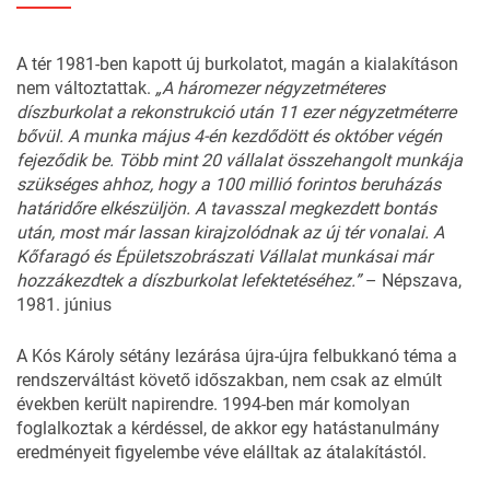
A tér 1981-ben kapott új burkolatot, magán a kialakításon
nem változtattak.
„A háromezer négyzetméteres
díszburkolat a rekonstrukció után 11 ezer négyzetméterre
bővül. A munka május 4-én kezdődött és október végén
fejeződik be. Több mint 20 vállalat összehangolt munkája
szükséges ahhoz, hogy a 100 millió forintos beruházás
határidőre elkészüljön. A tavasszal megkezdett bontás
után, most már lassan kirajzolódnak az új tér vonalai. A
Kőfaragó és Épületszobrászati Vállalat munkásai már
hozzákezdtek a díszburkolat lefektetéséhez.”
– Népszava,
1981. június
A Kós Károly sétány lezárása újra-újra felbukkanó téma a
rendszerváltást követő időszakban, nem csak az elmúlt
években került napirendre. 1994-ben már komolyan
foglalkoztak a kérdéssel, de akkor egy hatástanulmány
eredményeit figyelembe véve elálltak az átalakítástól.