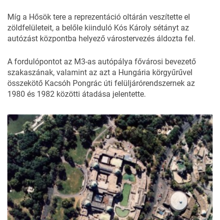
Míg a Hősök tere a reprezentáció oltárán veszítette el
zöldfelületeit, a belőle kiinduló Kós Károly sétányt az
autózást központba helyező várostervezés áldozta fel.
A fordulópontot az M3-as autópálya fővárosi bevezető
szakaszának, valamint az azt a Hungária körgyűrűvel
összekötő Kacsóh Pongrác úti felüljárórendszernek az
1980 és 1982 közötti átadása jelentette.