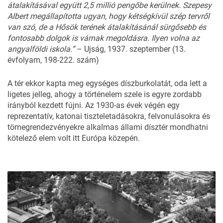
átalakításával együtt 2,5 millió pengőbe kerülnek. Szepesy
Albert megállapította ugyan, hogy kétségkívül szép tervről
van szó, de a Hősök terének átalakításánál sürgősebb és
fontosabb dolgok is várnak megoldásra. Ilyen volna az
angyalföldi iskola.”
– Ujság, 1937. szeptember (13.
évfolyam, 198-222. szám)
A tér ekkor kapta meg egységes díszburkolatát, oda lett a
ligetes jelleg, ahogy a történelem szele is egyre zordabb
irányból kezdett fújni. Az 1930-as évek végén egy
reprezentatív, katonai tiszteletadásokra, felvonulásokra és
tömegrendezvényekre alkalmas állami dísztér mondhatni
kötelező elem volt itt Európa közepén.