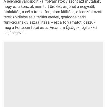
A jelenlegi várospolitikai folyamatok viszont azt mutatják,
hogy ez a korszak nem tart örökké, és jöhet a negyedik
átalakítás, a cél a tranzitforgalom kitiltása, a leaszfaltozott
terek zöldítése és a terület eredeti, gyalogos-parki
funkciójának visszaállítása ‒ ezt a folyamatot idézzük
meg a Fortepan fotói és az
Arcanum Újságok
régi cikkei
segítségével.