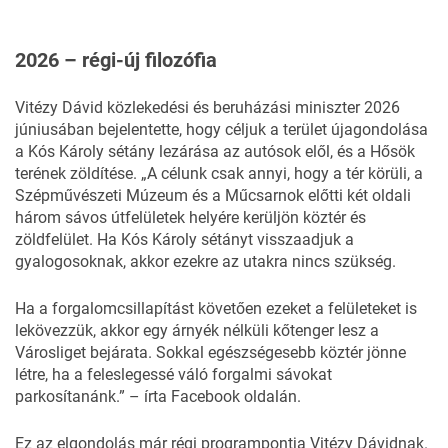
2026 – régi-új filozófia
Vitézy Dávid közlekedési és beruházási miniszter 2026
júniusában bejelentette, hogy céljuk a terület újagondolása
a Kós Károly sétány lezárása az autósok elől, és a Hősök
terének zöldítése. „A célunk csak annyi, hogy a tér körüli, a
Szépművészeti Múzeum és a Műcsarnok előtti két oldali
három sávos útfelületek helyére kerüljön köztér és
zöldfelület. Ha Kós Károly sétányt visszaadjuk a
gyalogosoknak, akkor ezekre az utakra nincs szükség.
Ha a forgalomcsillapítást követően ezeket a felületeket is
lekövezzük, akkor egy árnyék nélküli kőtenger lesz a
Városliget bejárata. Sokkal egészségesebb köztér jönne
létre, ha a feleslegessé váló forgalmi sávokat
parkosítanánk.” – írta Facebook oldalán.
Ez az elgondolás már régi programpontja Vitézy Dávidnak.