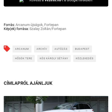
Forrás:
Arcanum újságok, Fortepan
Kép(ek) forrása:
Szalay Zoltán/Fortepan
ARCANUM
ARCHÍV
AUTÓZÁS
BUDAPEST
HŐSÖK TERE
KÓS KÁROLY SÉTÁNY
KÖZLEKEDÉS
CÍMLAPRÓL AJÁNLJUK