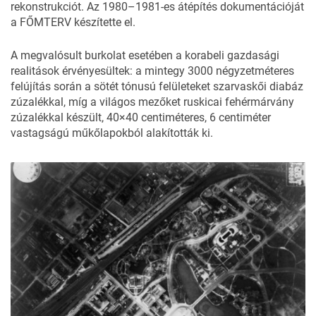
rekonstrukciót. Az 1980–1981-es átépítés dokumentációját
a FŐMTERV készítette el.
A megvalósult burkolat esetében a korabeli gazdasági
realitások érvényesültek: a mintegy 3000 négyzetméteres
felújítás során a sötét tónusú felületeket szarvaskői diabáz
zúzalékkal, míg a világos mezőket ruskicai fehérmárvány
zúzalékkal készült, 40×40 centiméteres, 6 centiméter
vastagságú műkőlapokból alakították ki.