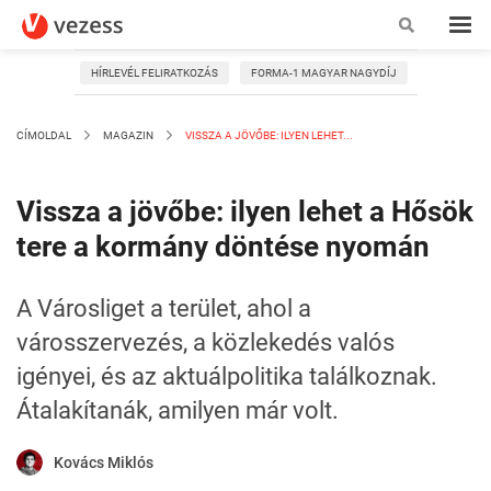
HÍRLEVÉL FELIRATKOZÁS
FORMA-1 MAGYAR NAGYDÍJ
CÍMOLDAL
MAGAZIN
VISSZA A JÖVŐBE: ILYEN LEHET...
Vissza a jövőbe: ilyen lehet a Hősök
tere a kormány döntése nyomán
A Városliget a terület, ahol a
városszervezés, a közlekedés valós
igényei, és az aktuálpolitika találkoznak.
Átalakítanák, amilyen már volt.
Kovács Miklós