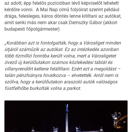
az adott, épp felelős pozícióban lévő képviselőt lehetett
kérdőre vonni. A Mai Nap című folyóirat szerint például
drága, felesleges, káros döntés lenne kitiltani az autókat,
amit senki más nem akar csak Demszky Gábor (akkori
budapesti főpolgármester)
„Korábban
azt
is
fontolgat
ták,
hogy
a
Városliget
min
den
útjáról
száműzik
az
autókat.
Ez
az
intézkedés
azonban
több
tízmillió
forint
ba
került
volna,
mert
a
Vá
rosligetet
övező
új
kerülőuta
kon
számos
közlekedési
táb
lát
és
villanyrendőrt
kellene
felállítani.
Ezért
ezt
a
megol
dást –
talán
pénzhiányra
hi
vatkozva –
elvetették.
Arról
nem
is
szólva,
hogy
a
kerü
lőutakon
araszoló
autók
va
lóságos
füstfelhőbe
burkol
ták
volna
a
parkot.