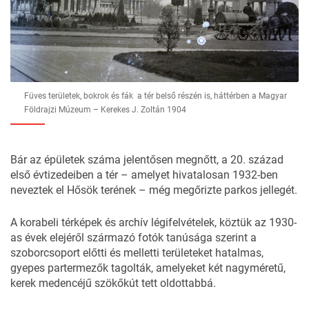
Füves területek, bokrok és fák a tér belső részén is, háttérben a Magyar
Földrajzi Múzeum – Kerekes J. Zoltán 1904
Bár az épületek száma jelentősen megnőtt, a 20. század
első évtizedeiben a tér – amelyet hivatalosan 1932-ben
neveztek el Hősök terének – még megőrizte parkos jellegét.
A korabeli térképek és archív légifelvételek, köztük az 1930-
as évek elejéről származó fotók tanúsága szerint a
szoborcsoport előtti és melletti területeket hatalmas,
gyepes partermezők tagolták, amelyeket két nagyméretű,
kerek medencéjű szökőkút tett oldottabbá.