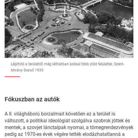
Légifotó a területről még láthatóan sokkal több zöld felülettel. Szent-
Istvány Dezső 1935
Fókuszban az autók
A II. világháború borzalmait követően ez a terület is
változott, a politikai ideológiát szolgálva szobrok jöttek és
mentek, a szovjet lánctalpak nyomai, a tömegrendezvények
pedig az 1970-es évek végére tették elodázhatatlanná a