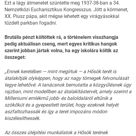
Ezt a lágy átmenetet szüntette meg 1937-38-ban a 34.
Nemzetközi Eucharisztikus Kongresszus. Jött a körmenet,
XX. Piusz pápa, akit mégse lehetett egy virágyásokkal
tűzdelt parkban fogadni.
Brutális pénzt költöttek rá, a történelem visszhangja
pedig aktuálisan cseng, mert egyes kritikus hangok
szerint jobban jártak volna, ha egy iskolára költik az
összeget:
„Ennek keretében — mint megírtuk — a Hősök terét is
átalakítják olyképpen, hogy az nagy tömegek felvonulását
tegye lehetővé. A tanácsnok bemutatta a közgyűlésnek úgy
rajzban, mint modellben az átalakítástervét, amely szerint a
Milleniumi emlékmű jobb- és baloldaláról eltűnik a
szökőkút és a gyepesített terület, hogy ezeknek helyét
aszfaltozhassák és így a teret impozáns módon
kiszélesíthessék.
Az összes útépítési munkálatok a Hősök terének