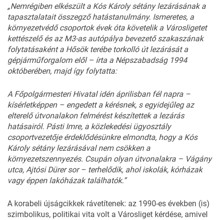
„Nemrégiben elkészült a Kós Károly sétány lezárásának a
tapasztalatait összegző hatástanulmány. Ismeretes, a
környezetvédő csoportok évek óta követelik a Városligetet
kettészelő és az M3-as autópálya bevezető szakaszának
folytatásaként a Hősök terébe torkolló út lezárását a
gépjárműforgalom elől – írta a Népszabadság 1994
októberében, majd így folytatta:
A Főpolgármesteri Hivatal idén áprilisban fél napra –
kísérletképpen – engedett a kérésnek, s egyidejűleg az
elterelő útvonalakon felmérést készítettek a lezárás
hatásairól. Pásti Imre, a közlekedési ügyosztály
csoportvezetője érdeklődésünkre elmondta, hogy a Kós
Károly sétány lezárásával nem csökken a
környezetszennyezés. Csupán olyan útvonalakra – Vágány
utca, Ajtósi Dürer sor – terhelődik, ahol iskolák, kórházak
vagy éppen lakóházak találhatók.”
A korabeli újságcikkek rávetítenek: az 1990-es években (is)
szimbolikus, politikai vita volt a Városliget kérdése, amivel