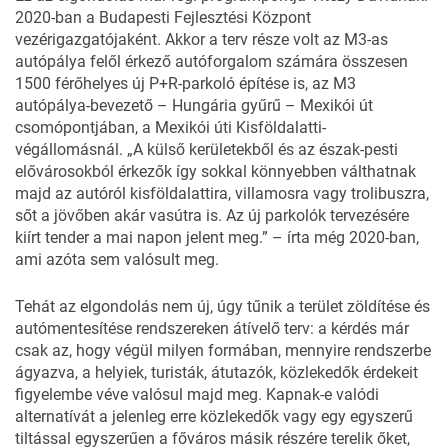
2020-ban a Budapesti Fejlesztési Központ
vezérigazgatójaként. Akkor a terv része volt az M3-as
autópálya felől érkező autóforgalom számára összesen
1500 férőhelyes új P+R-parkoló építése is, az M3
autópálya-bevezető – Hungária gyűrű – Mexikói út
csomópontjában, a Mexikói úti Kisföldalatti-
végállomásnál. „A külső kerületekből és az észak-pesti
elővárosokból érkezők így sokkal könnyebben válthatnak
majd az autóról kisföldalattira, villamosra vagy trolibuszra,
sőt a jövőben akár vasútra is. Az új parkolók tervezésére
kiírt tender a mai napon jelent meg.” – írta még 2020-ban,
ami azóta sem valósult meg.
Tehát az elgondolás nem új, úgy tűnik a terület zöldítése és
autómentesítése rendszereken átívelő terv: a kérdés már
csak az, hogy végül milyen formában, mennyire rendszerbe
ágyazva, a helyiek, turisták, átutazók, közlekedők érdekeit
figyelembe véve valósul majd meg. Kapnak-e valódi
alternatívát a jelenleg erre közlekedők vagy egy egyszerű
tiltással egyszerűen a főváros másik részére terelik őket,