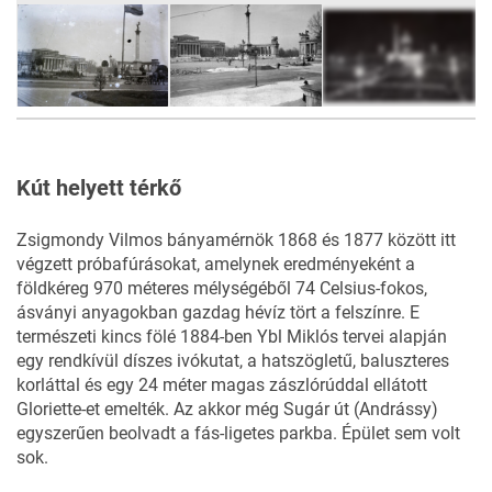
10
FOTÓ
Kút helyett térkő
Zsigmondy Vilmos
bányamérnök 1868 és 1877 között itt
végzett próbafúrásokat, amelynek eredményeként a
földkéreg 970 méteres mélységéből 74 Celsius-fokos,
ásványi anyagokban gazdag hévíz tört a felszínre. E
természeti kincs fölé 1884-ben Ybl Miklós tervei alapján
egy rendkívül díszes ivókutat, a hatszögletű, baluszteres
korláttal és egy 24 méter magas zászlórúddal ellátott
Gloriette-et emelték. Az akkor még Sugár út (Andrássy)
egyszerűen beolvadt a fás-ligetes parkba. Épület sem volt
sok.