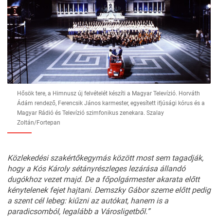
Hősök tere, a Himnusz új felvételét készíti a Magyar Televízió. Horváth
Ádám rendező, Ferencsik János karmester, egyesített ifjúsági kórus és a
Magyar Rádió és Televízió szimfonikus zenekara. Szalay
Zoltán/Fortepan
Közlekedési
szakértők
egymás
között
most
sem
ta
gadják,
hogy
a
Kós
Károly
sétány
részleges
lezárása
állandó
dugókhoz
vezet
majd.
De
a
főpolgármester
akarata
előtt
kénytelenek
fe
jet
hajtani.
D
em
szky
G
ábor
szeme
előtt
pedig
a
szent
cél
lebeg:
kiűzni
az
autókat,
ha
nem
is
a
paradicsomból,
leg
alább
a
Városligetből.”