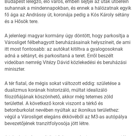
Budapest lélegző, élő város, emberi sejtjei az utak ütőerein
suhannak a mindennapokban, és ennek a hálózatnak egyik
fő ága az Andrássy út, koronája pedig a Kós Károly sétány
és a Hősök tere.
A jelenlegi magyar kormány úgy döntött, hogy parkosítja a
Városliget félbehagyott beruházásainak helyszíneit, de ami
itt most fontosabb: az autókat kitiltva a gyalogosoknak
adná a sétányt, és parkosítaná a teret. Erről beszélt
videóban
nemrég Vitézy Dávid közlekedési és beruházási
miniszter.
A tér fiatal, de mégis sokat változott eddig: születése a
dualizmus korának historizáló, múltat idealizáló
filozófiájának köszönhető, akkor még tetemes zöld
területtel. A következő korok viszont a térkő és
betonburkolat nevében nyúltak az ikonikus területhez:
végül a Városliget elegáns ékkövéből az M3-as autópálya
bevezetőjének tranzitfolyosója jött létre.