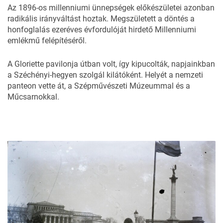
Az 1896-os millenniumi ünnepségek előkészületei azonban
radikális irányváltást hoztak. Megszületett a döntés a
honfoglalás ezeréves évfordulóját hirdető Millenniumi
emlékmű felépítéséről.
A Gloriette pavilonja útban volt, így kipucolták, napjainkban
a Széchényi-hegyen szolgál kilátóként. Helyét a nemzeti
panteon vette át, a Szépművészeti Múzeummal és a
Műcsarnokkal.