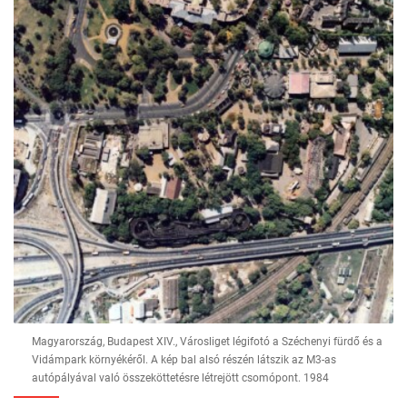
Magyarország, Budapest XIV., Városliget légifotó a Széchenyi fürdő és a
Vidámpark környékéről. A kép bal alsó részén látszik az M3-as
autópályával való összeköttetésre létrejött csomópont. 1984