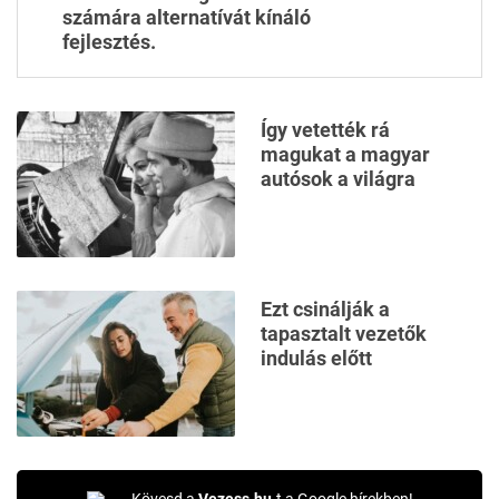
számára alternatívát kínáló
fejlesztés.
Így vetették rá
magukat a magyar
autósok a világra
Ezt csinálják a
tapasztalt vezetők
indulás előtt
Kövesd a
Vezess.hu
-t a Google hírekben!