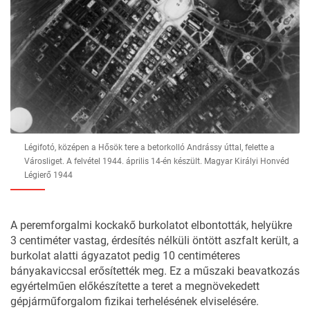
Légifotó, középen a Hősök tere a betorkolló Andrássy úttal, felette a
Városliget. A felvétel 1944. április 14-én készült. Magyar Királyi Honvéd
Légierő 1944
A peremforgalmi kockakő burkolatot elbontották, helyükre
3 centiméter vastag, érdesítés nélküli öntött aszfalt került, a
burkolat alatti ágyazatot pedig 10 centiméteres
bányakaviccsal erősítették meg. Ez a műszaki beavatkozás
egyértelműen előkészítette a teret a megnövekedett
gépjárműforgalom fizikai terhelésének elviselésére.