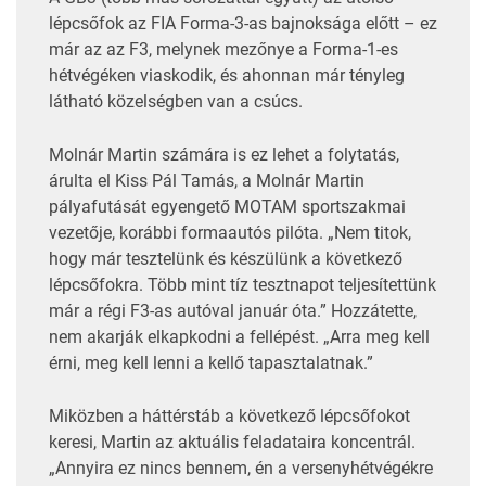
lépcsőfok az FIA Forma-3-as bajnoksága előtt – ez
már az az F3, melynek mezőnye a Forma-1-es
hétvégéken viaskodik, és ahonnan már tényleg
látható közelségben van a csúcs.
Molnár Martin számára is ez lehet a folytatás,
árulta el Kiss Pál Tamás, a Molnár Martin
pályafutását egyengető MOTAM sportszakmai
vezetője, korábbi formaautós pilóta. „Nem titok,
hogy már tesztelünk és készülünk a következő
lépcsőfokra. Több mint tíz tesztnapot teljesítettünk
már a régi F3-as autóval január óta.” Hozzátette,
nem akarják elkapkodni a fellépést. „Arra meg kell
érni, meg kell lenni a kellő tapasztalatnak.”
Miközben a háttérstáb a következő lépcsőfokot
keresi, Martin az aktuális feladataira koncentrál.
„Annyira ez nincs bennem, én a versenyhétvégékre