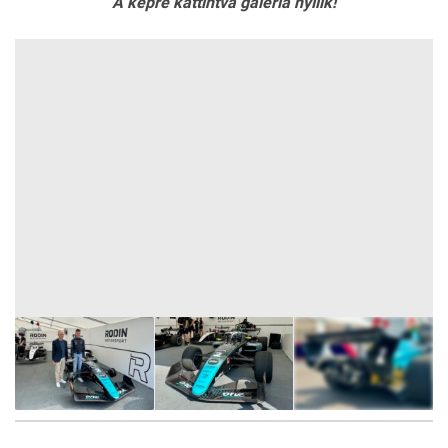
A képre kattintva galéria nyílik!