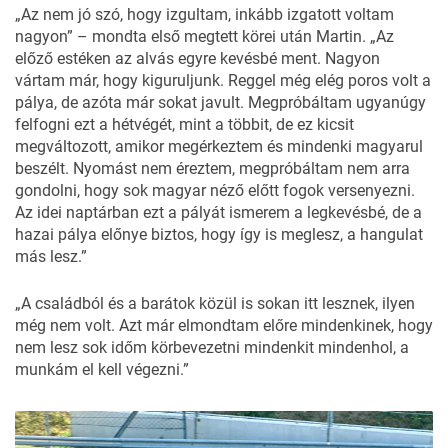
9
FOTÓ
„Az nem jó szó, hogy izgultam, inkább izgatott voltam
nagyon” – mondta első megtett körei után Martin. „Az
előző estéken az alvás egyre kevésbé ment. Nagyon
vártam már, hogy kiguruljunk. Reggel még elég poros volt a
pálya, de azóta már sokat javult. Megpróbáltam ugyanúgy
felfogni ezt a hétvégét, mint a többit, de ez kicsit
megváltozott, amikor megérkeztem és mindenki magyarul
beszélt. Nyomást nem éreztem, megpróbáltam nem arra
gondolni, hogy sok magyar néző előtt fogok versenyezni.
Az idei naptárban ezt a pályát ismerem a legkevésbé, de a
hazai pálya előnye biztos, hogy így is meglesz, a hangulat
más lesz.”
„A családból és a barátok közül is sokan itt lesznek, ilyen
még nem volt. Azt már elmondtam előre mindenkinek, hogy
nem lesz sok időm körbevezetni mindenkit mindenhol, a
munkám el kell végezni.”