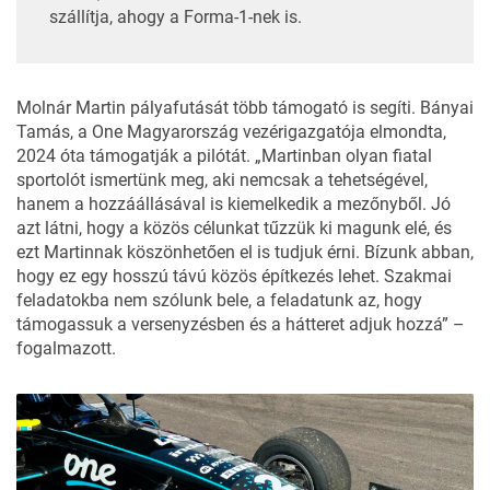
szállítja, ahogy a Forma-1-nek is.
Molnár Martin pályafutását több támogató is segíti. Bányai
Tamás, a One Magyarország vezérigazgatója elmondta,
2024 óta támogatják a pilótát. „Martinban olyan fiatal
sportolót ismertünk meg, aki nemcsak a tehetségével,
hanem a hozzáállásával is kiemelkedik a mezőnyből. Jó
azt látni, hogy a közös célunkat tűzzük ki magunk elé, és
ezt Martinnak köszönhetően el is tudjuk érni. Bízunk abban,
hogy ez egy hosszú távú közös építkezés lehet. Szakmai
feladatokba nem szólunk bele, a feladatunk az, hogy
támogassuk a versenyzésben és a hátteret adjuk hozzá” –
fogalmazott.