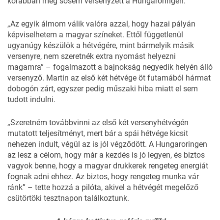
korábban még sosem versenyzett a Hungaroringen.
„Az egyik álmom válik valóra azzal, hogy hazai pályán
képviselhetem a magyar színeket. Ettől függetlenül
ugyanúgy készülök a hétvégére, mint bármelyik másik
versenyre, nem szeretnék extra nyomást helyezni
magamra” – fogalmazott a bajnokság negyedik helyén álló
versenyző. Martin az első két hétvége öt futamából hármat
dobogón zárt, egyszer pedig műszaki hiba miatt el sem
tudott indulni.
„Szeretném továbbvinni az első két versenyhétvégén
mutatott teljesítményt, mert bár a spái hétvége kicsit
nehezen indult, végül az is jól végződött. A Hungaroringen
az lesz a célom, hogy már a kezdés is jó legyen, és biztos
vagyok benne, hogy a magyar drukkerek rengeteg energiát
fognak adni ehhez. Az biztos, hogy rengeteg munka vár
ránk” – tette hozzá a pilóta, akivel a hétvégét megelőző
csütörtöki tesztnapon találkoztunk.