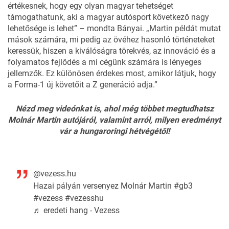
értékesnek, hogy egy olyan magyar tehetséget
támogathatunk, aki a magyar autósport következő nagy
lehetősége is lehet” – mondta Bányai. „Martin példát mutat
mások számára, mi pedig az övéhez hasonló történeteket
keressük, hiszen a kiválóságra törekvés, az innováció és a
folyamatos fejlődés a mi cégünk számára is lényeges
jellemzők. Ez különösen érdekes most, amikor látjuk, hogy
a Forma-1 új követőit a Z generáció adja.”
Nézd meg videónkat is, ahol még többet megtudhatsz
Molnár Martin autójáról, valamint arról, milyen eredményt
vár a hungaroringi hétvégétől!
@vezess.hu
Hazai pályán versenyez Molnár Martin
#gb3
#vezess
#vezesshu
♬ eredeti hang - Vezess