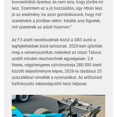
koncentrálok ilyenkor, és nem arra, hogy jövőre mi
lesz. Szerintem ez a jó hozzáállás, úgy ritkán lesz
jó az eredmény, ha azon gondolkozunk, hogy mit
szeretnénk a jövőben elérni. Inkább arra figyelek,
mit szeretnék az adott futamon.”
Az F3 alatti nevelőszériák közül a GB3 autói a
legfejlettebbek közé tartoznak. 2025-ben újították
meg a versenyautókat, melyeket az olasz Tatuus
szállít minden résztvevőnek egységesen. 2,4
literes, négyhengeres szívómotorja 280-300 lóerő
közötti teljesítményre képes, 2026-ra ráadásul 25
százalékkal növelték a nyomatékot. Az erőforrást
hatfokozatú sebességváltó teszi teljessé.