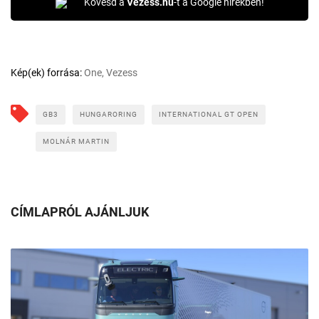
Kövesd a
Vezess.hu
-t a Google hírekben!
Kép(ek) forrása:
One, Vezess
GB3
HUNGARORING
INTERNATIONAL GT OPEN
MOLNÁR MARTIN
CÍMLAPRÓL AJÁNLJUK