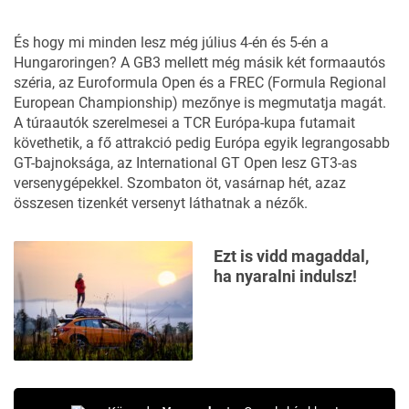
És hogy mi minden lesz még július 4-én és 5-én a
Hungaroringen? A GB3 mellett még másik két formaautós
széria, az Euroformula Open és a FREC (Formula Regional
European Championship) mezőnye is megmutatja magát.
A túraautók szerelmesei a TCR Európa-kupa futamait
követhetik, a fő attrakció pedig Európa egyik legrangosabb
GT-bajnoksága, az International GT Open lesz GT3-as
versenygépekkel. Szombaton öt, vasárnap hét, azaz
összesen tizenkét versenyt láthatnak a nézők.
Ezt is vidd magaddal,
ha nyaralni indulsz!