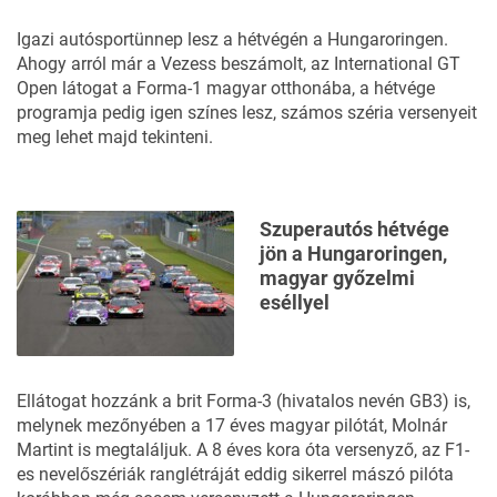
Igazi autósportünnep lesz a hétvégén a Hungaroringen.
Ahogy arról már
a Vezess beszámolt,
az International GT
Open látogat a Forma-1 magyar otthonába, a hétvége
programja pedig igen színes lesz, számos széria versenyeit
meg lehet majd tekinteni.
Szuperautós hétvége
jön a Hungaroringen,
magyar győzelmi
eséllyel
Ellátogat hozzánk a brit Forma-3 (hivatalos nevén GB3) is,
melynek mezőnyében a 17 éves magyar pilótát, Molnár
Martint is megtaláljuk. A 8 éves kora óta versenyző, az F1-
es nevelőszériák ranglétráját eddig sikerrel mászó pilóta