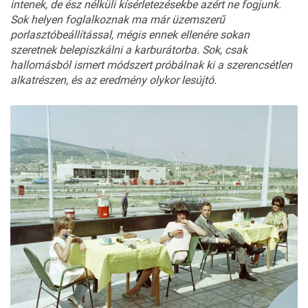
intenek, de ész nélküli kísérletezésekbe azért ne fogjunk.
Sok helyen foglalkoznak ma már üzemszerű
porlasztóbeállítással, mégis ennek ellenére sokan
szeretnek belepiszkálni a karburátorba. Sok, csak
hallomásból ismert módszert próbálnak ki a szerencsétlen
alkatrészen, és az eredmény olykor lesújtó.