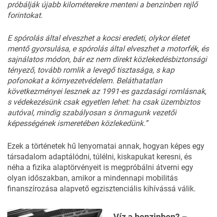
próbálják
újabb
kilométerekre
menteni
a
benzinben
rejlő
forintokat.
E
spórolás
által
elveszhet
a
kocsi
eredeti,
olykor
életet
mentő
gyorsulása,
e
spórolás
által
elveszhet
a
motorfék,
és
sajnálatos
módon,
bár
ez
nem
direkt
közlekedésbiztonsági
tényező,
tovább
romlik
a
le
vegő
tisztasága,
s
kap
pofo
nokat
a
környezetvédelem.
Beláthatatlan
következmé
nyei
lesznek
az
1991-es
gaz
dasági
romlásnak,
s
védeke
zésünk
csak
egyetlen
lehet:
ha
csak
üzembiztos
autóval,
mindig
szabályosan
s
önma
gunk
vezetői
képességének
ismeretében
közlekedünk.”
Ezek a történetek hű lenyomatai annak, hogyan képes egy
társadalom adaptálódni, túlélni, kiskapukat keresni, és
néha a fizika alaptörvényeit is megpróbálni átverni egy
olyan időszakban, amikor a mindennapi mobilitás
finanszírozása alapvető egzisztenciális kihívássá válik.
Víz a benzinben? –