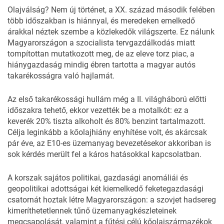
Olajválság? Nem új történet, a XX. század második felében
több időszakban is hiánnyal, és meredeken emelkedő
árakkal néztek szembe a közlekedők világszerte. Ez nálunk
Magyarországon a szocialista tervgazdálkodás miatt
tompítottan mutatkozott meg, de az eleve torz piac, a
hiánygazdaság mindig ébren tartotta a magyar autós
takarékosságra való hajlamát.
Az első takarékossági hullám még a II. világháború előtti
időszakra tehető, ekkor vezették be a motalkót: e
z a
keverék 20% tiszta alkoholt és 80% benzint tartalmazott.
Célja leginkább a kőolajhiány enyhítése volt, és akárcsak
pár éve, az E10-es üzemanyag bevezetésekor akkoriban is
sok kérdés merült fel a káros hatásokkal kapcsolatban.
A korszak sajátos politikai, gazdasági anomáliái és
geopolitikai adottságai két kiemelkedő feketegazdasági
csatornát hoztak létre Magyarországon: a szovjet hadsereg
kimeríthetetlennek tűnő üzemanyagkészleteinek
megcsapolását, valamint a fűtési célú kőolajszármazékok