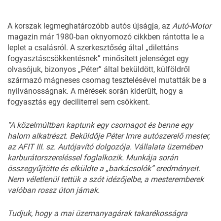
A korszak legmeghatározóbb autós újságja, az
Autó-Motor
magazin már 1980-ban oknyomozó cikkben rántotta le a
leplet a csalásról. A szerkesztőség által „dilettáns
fogyasztáscsökkentésnek” minősített jelenséget egy
olvasójuk, bizonyos „Péter” által beküldött, külföldről
származó mágneses csomag tesztelésével mutatták be a
nyilvánosságnak.
A mérések során kiderült, hogy a
fogyasztás egy deciliterrel sem csökkent.
“A közelmúltban kaptunk egy csomagot és benne egy
halom alkatrészt. Beküldője Péter Imre autószerelő mester,
az AFIT III. sz. Autójavító dolgozója. Vállalata üzemében
karburátorszereléssel foglalkozik. Munkája során
összegyűjtötte és elküldte a „barkácsolók” eredményeit.
Nem véletlenül tettük a szót idézőjelbe, a mesteremberek
valóban rossz úton járnak.
Tudjuk, hogy a mai üzemanyagárak takarékosságra