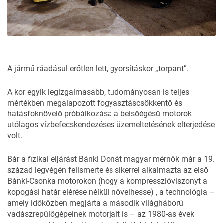
A jármű ráadásul erőtlen lett, gyorsításkor „torpant”.
A kor egyik legizgalmasabb, tudományosan is teljes
mértékben megalapozott fogyasztáscsökkentő és
hatásfoknövelő próbálkozása a belsőégésű motorok
utólagos vízbefecskendezéses üzemeltetésének elterjedése
volt.
Bár a fizikai eljárást Bánki Donát magyar mérnök már a 19.
század legvégén felismerte és sikerrel alkalmazta az első
Bánki-Csonka motorokon (hogy a kompresszióviszonyt a
kopogási határ elérése nélkül növelhesse)
, a technológia –
amely időközben megjárta a második világháború
vadászrepülőgépeinek motorjait is – az 1980-as évek