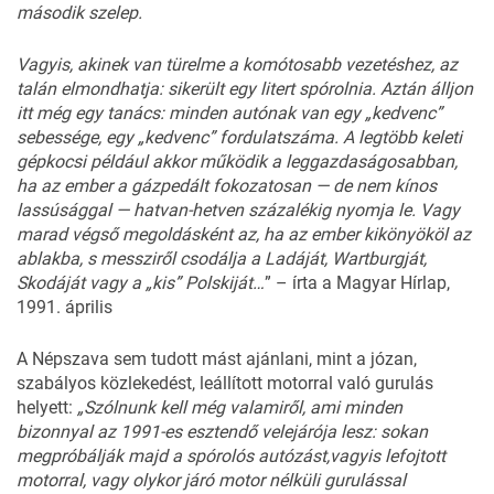
második
szelep.
Vagyis,
akinek
van
türelme
a
ko
mótosabb
vezetéshez,
az
talán
elmondhatja:
sikerült
egy
litert
spórolnia.
Aztán
álljon
itt
még
egy
tanács:
minden
autónak
van
egy
„kedvenc”
sebessége,
egy „
ked
venc”
fordulatszáma.
A
legtöbb
keleti
gépkocsi
például
akkor
mű
ködik
a
leggazdaságosabban,
ha
az
ember
a
gázpedált
fokozato
san —
de
nem
kínos
lassúsággal
—
hatvan-hetven
százalékig
nyomja
le.
Vagy
marad
végső
megoldásként
az,
ha
az
ember
ki
könyököl
az
ablakba,
s
messziről
csodálja
a
Ladáját,
Wartburgját,
Skodáját
vagy
a „
kis”
Polskiját…
” – írta a
Magyar Hírlap,
1991. április
A Népszava sem tudott mást ajánlani, mint a józan,
szabályos közlekedést, leállított motorral való gurulás
helyett:
„
Szólnunk
kell
még
valami
ről,
ami
minden
bizonnyal
az
1991-es
esztendő
velejárója
lesz:
sokan
megpróbálják
majd
a
spórolós
autózást,
vagyis
lefojtott
motorral,
vagy
olykor
járó motor
nél
küli
gurulással