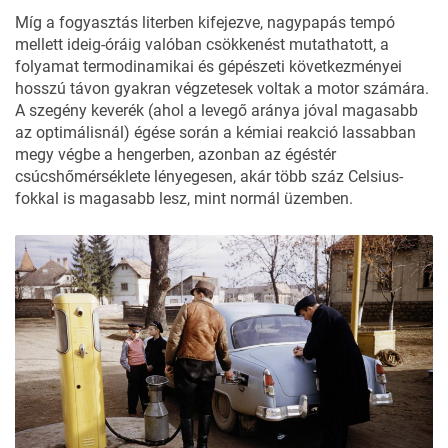
Míg a fogyasztás literben kifejezve, nagypapás tempó
mellett ideig-óráig valóban csökkenést mutathatott, a
folyamat termodinamikai és gépészeti következményei
hosszú távon gyakran végzetesek voltak a motor számára.
A szegény keverék (ahol a levegő aránya jóval magasabb
az optimálisnál) égése során a kémiai reakció lassabban
megy végbe a hengerben, azonban az égéstér
csúcshőmérséklete lényegesen, akár több száz Celsius-
fokkal is magasabb lesz, mint normál üzemben.