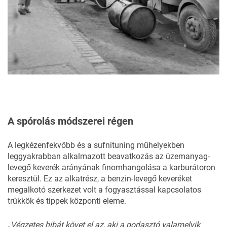
A spórolás módszerei régen
A legkézenfekvőbb és a sufnituning műhelyekben
leggyakrabban alkalmazott beavatkozás az üzemanyag-
levegő keverék arányának finomhangolása a karburátoron
keresztül. Ez az alkatrész, a benzin-levegő keveréket
megalkotó szerkezet volt a fogyasztással kapcsolatos
trükkök és tippek központi eleme.
„Végzetes
hibát
követ
el
az,
aki
a
porlasztó
valamelyik