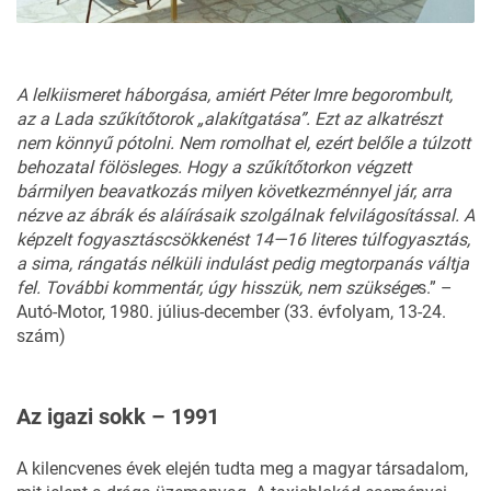
A lelkiismeret háborgása, amiért Péter Imre begorombult,
az a Lada szűkítőtorok „alakítgatása”. Ezt az alkatrészt
nem könnyű pótolni. Nem romolhat el, ezért belőle a túlzott
behozatal fölösleges. Hogy a szűkítőtorkon végzett
bármilyen beavatkozás milyen következménnyel jár, arra
nézve az ábrák és aláírásaik szolgálnak felvilágosítással. A
képzelt fogyasztáscsökkenést 14—16 literes túlfogyasztás,
a sima, rángatás nélküli indulást pedig megtorpanás váltja
fel. További kommentár, úgy hisszük, nem szüksége
s.” –
Autó-Motor, 1980. július-december (33. évfolyam, 13-24.
szám)
Az igazi sokk – 1991
A kilencvenes évek elején tudta meg a magyar társadalom,