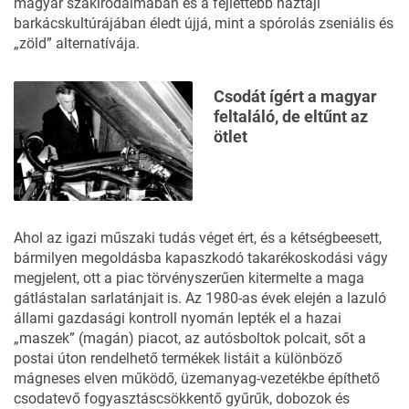
magyar szakirodalmában és a fejlettebb háztáji
barkácskultúrájában éledt újjá, mint a spórolás zseniális és
„zöld” alternatívája.
Csodát ígért a magyar
feltaláló, de eltűnt az
ötlet
Ahol az igazi műszaki tudás véget ért, és a kétségbeesett,
bármilyen megoldásba kapaszkodó takarékoskodási vágy
megjelent, ott a piac törvényszerűen kitermelte a maga
gátlástalan sarlatánjait is. Az 1980-as évek elején a lazuló
állami gazdasági kontroll nyomán lepték el a hazai
„maszek” (magán) piacot, az autósboltok polcait, sőt a
postai úton rendelhető termékek listáit a különböző
mágneses elven működő, üzemanyag-vezetékbe építhető
csodatevő fogyasztáscsökkentő gyűrűk, dobozok és