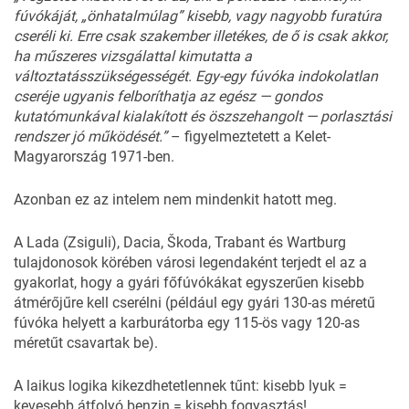
fúvókáját
, „
önhatalmúlag”
ki
sebb,
vagy
nagyobb
furatúra
cseréli
ki.
Erre
csak
szak
ember
illetékes,
de
ő
is
csak
akkor,
ha
műszeres
vizsgá
lattal
kimutatta
a
változtatás
szükségességét.
Egy-egy
fú
vóka
indokolatlan
cseréje
ugyanis
felboríthatja
az
egész —
gondos
kutatómun
kával
kialakított
és
ösz
szehangolt
—
porlasztá
si
rendszer
jó
működését.”
– figyelmeztetett a Kelet-
Magyarország 1971-ben.
Azonban ez az intelem nem mindenkit hatott meg.
A Lada (Zsiguli), Dacia, Škoda, Trabant és Wartburg
tulajdonosok körében városi legendaként terjedt el az a
gyakorlat, hogy a gyári főfúvókákat egyszerűen kisebb
átmérőjűre kell cserélni (például egy gyári 130-as méretű
fúvóka helyett a karburátorba egy 115-ös vagy 120-as
méretűt csavartak be).
A laikus logika kikezdhetetlennek tűnt: kisebb lyuk =
kevesebb átfolyó benzin = kisebb fogyasztás!