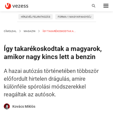
HÍRLEVÉL FELIRATKOZÁS
FORMA-1 MAGYAR NAGYDÍJ
CÍMOLDAL
MAGAZIN
ÍGY TAKARÉKOSKODTAK A...
Így takarékoskodtak a magyarok,
amikor nagy kincs lett a benzin
A hazai autózás történetében többször
előfordult hirtelen drágulás, amire
különféle spórolási módszerekkel
reagáltak az autósok.
Kovács Miklós