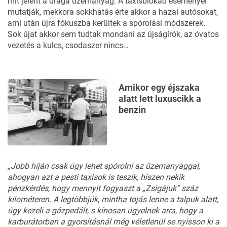
mit jelent a drága üzemanyag. A taxisblokád eseményei
mutatják, mekkora sokkhatás érte akkor a hazai autósokat,
ami után újra fókuszba kerültek a spórolási módszerek.
Sok újat akkor sem tudtak mondani az újságírók, az óvatos
vezetés a kulcs, csodaszer nincs…
Amikor egy éjszaka
alatt lett luxuscikk a
benzin
„
Jobb
híján
csak
úgy
lehet
spó
rolni
az
üzemanyaggal,
ahogyan
azt
a
pesti
taxisok
is
teszik,
hi
szen
nekik
pénzkérdés,
hogy
mennyit
fogyaszt
a „
Zsigájuk”
száz
kilométeren.
A
legtöbbjük,
mintha
tojás
lenne
a
talpuk
alatt,
úgy
kezeli
a
gázpedált,
s
kínosan
ügyelnek
arra,
hogy
a
karburátor
ban
a
gyorsításnál
még
véletlenül
se
nyisson
ki
a