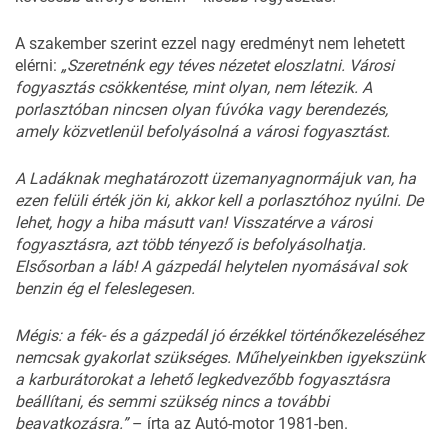
A szakember szerint ezzel nagy eredményt nem lehetett
elérni:
„
Szeretnénk
egy
téves
nézetet
eloszlatni.
Városi
fo
gyasztás
csökkentése,
mint
olyan,
nem
létezik.
A
por
lasztóban
nincsen
olyan
fú
vóka
vagy
berendezés,
amely
közvetlenül
befolyásolná
a
városi
fogyasztást.
A
Ladák
nak
meghatározott
üzem
anyagnormájuk
van,
ha
ezen
felüli
érték
jön
ki,
akkor
kell
a
porlasztóhoz
nyúlni.
De
lehet,
hogy
a
hiba
má
sutt
van!
Visszatérve
a
vá
rosi
fogyasztásra,
azt
több
tényező
is
befolyásolhatja.
Elsősorban
a
láb!
A
gázpe
dál
helytelen
nyomásával
sok
benzin
ég
el
feleslege
sen.
Mégis:
a
fék-
és
a
gáz
pedál
jó
érzékkel
történő
kezeléséhez
nemcsak
gya
korlat
szükséges.
Műhe
lyeinkben
igyekszünk
a
kar
burátorokat
a
lehető
legked
vezőbb
fogyasztásra
beállíta
ni,
és
semmi
szükség
nincs
a
további
beavatkozásra.”
– írta az Autó-motor 1981-ben.