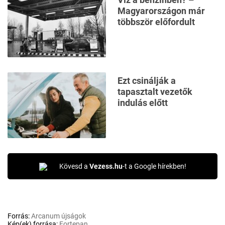
Magyarországon már
többször előfordult
Ezt csinálják a
tapasztalt vezetők
indulás előtt
Kövesd a
Vezess.hu
-t a Google hírekben!
Forrás:
Arcanum újságok
Kép(ek) forrása:
Fortepan