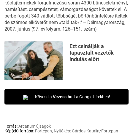
kőolajtermékek forgalmazása során 4300 bűncselekményt,
hamisítást, csempészetet, vámorgazdaságot követtek el. A
perbe fogott 340 vádlott többségét börtönbüntetésre ítélték,
de számos elkövetőt nem »találtak«.” ‒ Délmagyarország,
2007. június (97. évfolyam, 126‒151. szám)
Ezt csinálják a
tapasztalt vezetők
indulás előtt
Kövesd a
Vezess.hu
-t a Google hírekben!
Forrás:
Arcanum újságok
Kép(ek) forrása:
Fortepan, Nyitókép: Gárdos Katalin/Fortepan