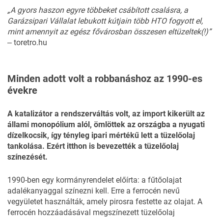
„A gyors haszon egyre többeket csábított csalásra, a
Garázsipari Vállalat lebukott kútjain több HTO fogyott el,
mint amennyit az egész fővárosban összesen eltüzeltek(!)”
‒
toretro.hu
Minden adott volt a robbanáshoz az 1990-es
évekre
A katalizátor a rendszerváltás volt, az import kikerült az
állami monopólium alól, ömlöttek az országba a nyugati
dízelkocsik, így tényleg ipari mértékű lett a tüzelőolaj
tankolása. Ezért itthon is bevezették a tüzelőolaj
színezését.
1990-ben egy kormányrendelet előírta: a fűtőolajat
adalékanyaggal színezni kell. Erre a ferrocén nevű
vegyületet használták, amely pirosra festette az olajat. A
ferrocén hozzáadásával megszínezett tüzelőolaj