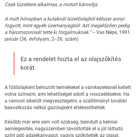
Csak tüzelésre alkalmas, a motort károsítja.
A múlt hónapban a kutaknál tüzelőolajból kétszer annyi
fogyott, mint egyéb üzemanyagból. Azt megelőzően pedig
a háromszorosát tette ki forgalmuknak.” ‒
Vas Népe, 1991.
január (36. évfolyam, 2‒26. szám)
Ez a rendelet hozta el az olajszőkítés
korát.
A fűtőolajként behozott termékeket a vámkezelésnél kellett
volna színezni, ami lehetőséget adott a visszaélésekre. Ha
a vámost sikerült megvesztegetni, a szállítmányt további
beavatkozás nélkül gázolajként értékesíthették.
Később már erre sem volt szükség, beindult a kémiai
semlegesítés, nagyüzemben távolították el a jól látható
színt adó adalékanyagot, vagyis szőkítették az olajat.