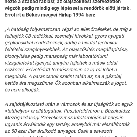
nézte a szabad rablást, az olajszőkítést szervezetten
végzők pedig mindig egy lépéssel a rendőrök előtt jártak.
Erről írt a Békés megyei Hírlap 1994-ben:
„A hatóság folyamatosan végzi az ellenőrzéseket, de míg a
felhajtók CB-rádiókkal, személyi hívókkal, gyors nyugati
gépkocsikkal rendelkeznek, addig a hivatal technikai
feltételei szegényesebbek. Az olajszőkítés megállapítása,
bizonyítása pedig manapság már laboratóriumi
vizsgálatokat igényel, annyira fejlettek a másik oldal
eszközei. Felvetődött természetesen az is, mi lehet a
megoldás. A parancsnok szerint talán az, ha a gázolaj
kettős ára megszűnne. Ők azonban alkalmazzák a jogot,
és nem alkotják.
A sajtótájékoztató után a vámosok és az újságírók az egyik
»tetthelyre« is ellátogattak. Pusztaföldváron a Búzakalász
Mezőgazdasági Szövetkezet szárítótárolójának telepén
ugyanis árválkodik egy tartály, amelyből már elszállították
az 50 ezer liter árulkodó anyagot. Csak a savazott