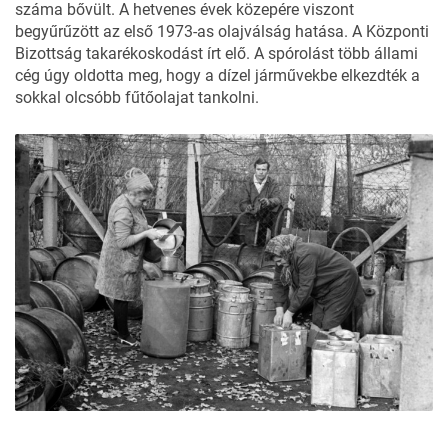
száma bővült. A hetvenes évek közepére viszont
begyűrűzött az első 1973-as olajválság hatása. A Központi
Bizottság takarékoskodást írt elő. A spórolást több állami
cég úgy oldotta meg, hogy a dízel járművekbe elkezdték a
sokkal olcsóbb fűtőolajat tankolni.