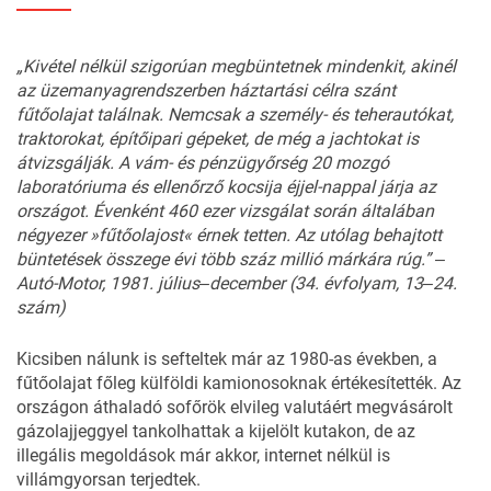
„Kivétel nélkül szigorúan megbüntetnek mindenkit, akinél
az üzemanyagrendszerben háztartási célra szánt
fűtőolajat találnak. Nemcsak a személy- és teherautókat,
traktorokat, építőipari gépeket, de még a jachtokat is
átvizsgálják. A vám- és pénzügyőrség 20 mozgó
laboratóriuma és ellenőrző kocsija éjjel-nappal járja az
országot. Évenként 460 ezer vizsgálat során általában
négyezer »fűtőolajost« érnek tetten. Az utólag behajtott
büntetések összege évi több száz millió márkára rúg.” ‒
Autó-Motor, 1981. július‒december (34. évfolyam, 13‒24.
szám)
Kicsiben nálunk is sefteltek már az 1980-as években, a
fűtőolajat főleg külföldi kamionosoknak értékesítették. Az
országon áthaladó sofőrök elvileg valutáért megvásárolt
gázolajjeggyel tankolhattak a kijelölt kutakon, de az
illegális megoldások már akkor, internet nélkül is
villámgyorsan terjedtek.