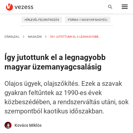
HÍRLEVÉL FELIRATKOZÁS
FORMA-1 MAGYAR NAGYDÍJ
CÍMOLDAL
MAGAZIN
ÍGY JUTOTTUNK EL A LEGNAGYOBB...
Így jutottunk el a legnagyobb
magyar üzemanyagcsalásig
Olajos ügyek, olajszőkítés. Ezek a szavak
gyakran feltűntek az 1990-es évek
közbeszédében, a rendszerváltás utáni, sok
szempontból kaotikus időszakban.
Kovács Miklós