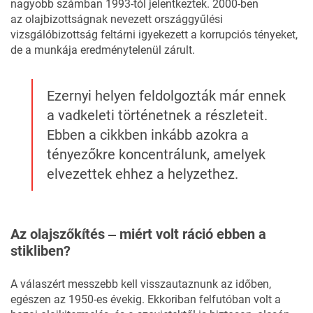
nagyobb számban
1993
-tól jelentkeztek. 2000-ben
az
olajbizottságnak
nevezett országgyűlési
vizsgálóbizottság feltárni igyekezett a korrupciós tényeket,
de a munkája eredménytelenül zárult.
Ezernyi helyen feldolgozták már ennek
a vadkeleti történetnek a részleteit.
Ebben a cikkben inkább azokra a
tényezőkre koncentrálunk, amelyek
elvezettek ehhez a helyzethez.
Az olajszőkítés ‒ miért volt ráció ebben a
stikliben?
A válaszért messzebb kell visszautaznunk az időben,
egészen az 1950-es évekig. Ekkoriban felfutóban volt a