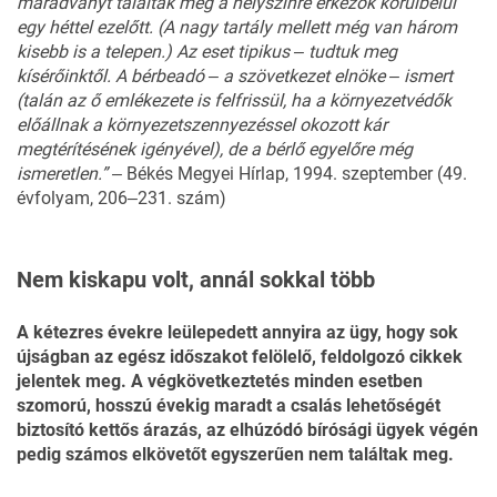
maradványt találták meg a helyszínre érkezők körülbelül
egy héttel ezelőtt. (A nagy tartály mellett még van három
kisebb is a telepen.) Az eset tipikus ‒ tudtuk meg
kísérőinktől. A bérbeadó ‒ a szövetkezet elnöke ‒ ismert
(talán az ő emlékezete is felfrissül, ha a környezetvédők
előállnak a környezetszennyezéssel okozott kár
megtérítésének igényével), de a bérlő egyelőre még
ismeretlen.” ‒
Békés Megyei Hírlap, 1994. szeptember (49.
évfolyam, 206‒231. szám)
Nem kiskapu volt, annál sokkal több
A kétezres évekre leülepedett annyira az ügy, hogy sok
újságban az egész időszakot felölelő, feldolgozó cikkek
jelentek meg. A végkövetkeztetés minden esetben
szomorú, hosszú évekig maradt a csalás lehetőségét
biztosító kettős árazás, az elhúzódó bírósági ügyek végén
pedig számos elkövetőt egyszerűen nem találtak meg.