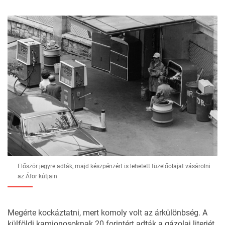
Először jegyre adták, majd készpénzért is lehetett tüzelőolajat vásárolni
az Áfor kútjain
Megérte kockáztatni, mert komoly volt az árkülönbség. A
külföldi kamionosoknak 20 forintért adták a gázolaj literjét