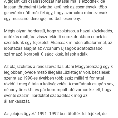
A gigantikus csalássorozat hatásai ma is érződnek, de
lassan történelmi távlatba kerülnek az események: több
generáció nőtt már fel úgy, hogy számukra mindez csak
egy messziről derengő, múltbéli esemény.
Mégis olyan horderejű, hogy szokásos, a hazai közlekedés,
autózás múltjára visszatekintő
sorozatunkban
ennek is
szentelünk egy fejezetet. Akárcsak minden alkalommal, az
időutazás alapját az
Arcanum Újságok
adatbázisából
származó, korabeli újságcikkek, írások adják.
Az olajszőkítés a
rendszerváltás
utáni Magyarország egyik
legjobban jövedelmező illegális „üzletága” volt, becslések
szerint az 1990-es években több száz milliárd forinttal
rövidült meg általa a költségvetés. A maffiának csupán sav,
néhány üres kft. és pár korrumpálható vámos kellett, hogy
évente százmilliárdoktól szabadítsák meg az
államkasszát.
Az „olajos ügyek” 1991‒1992-ben ütötték fel fejüket, de