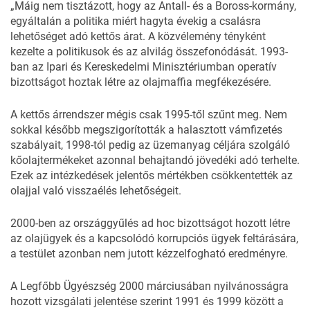
„Máig nem tisztázott, hogy az Antall- és a Boross-kormány,
egyáltalán a politika miért hagyta évekig a csalásra
lehetőséget adó kettős árat. A közvélemény tényként
kezelte a politikusok és az alvilág összefonódását. 1993-
ban az Ipari és Kereskedelmi Minisztériumban operatív
bizottságot hoztak létre az olajmaffia megfékezésére.
A kettős árrendszer mégis csak 1995-től szűnt meg. Nem
sokkal később megszigorították a halasztott vámfizetés
szabályait, 1998-tól pedig az üzemanyag céljára szolgáló
kőolajtermékeket azonnal behajtandó jövedéki adó terhelte.
Ezek az intézkedések jelentős mértékben csökkentették az
olajjal való visszaélés lehetőségeit.
2000-ben az országgyűlés ad hoc bizottságot hozott létre
az olajügyek és a kapcsolódó korrupciós ügyek feltárására,
a testület azonban nem jutott kézzelfogható eredményre.
A Legfőbb Ügyészség 2000 márciusában nyilvánosságra
hozott vizsgálati jelentése szerint 1991 és 1999 között a