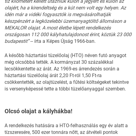
tíz kilométert kellett utazniuk külön a jegyért és külön az
olajért, ha a kirendeltség és a kút nem volt egy helyen. Az
idén már a vidéki fogyasztók is megvásárolhatják
készpénzért a legközelebbi üzemanyagtöltő állomáson a
MEKALOR olajat. A most életbe lépett rendelkezés
országosan 112 000 kályhatulajdonost érint, köztük 23 000
budapestit” ‒
írta a Képes Újság 1966-ban.
A később háztartási tüzelőolaj (HTO) néven futó anyagot
még olcsóbbá tették. A kormányzat 30 százalékkal
lecsökkentette az árát. Az 1969-es árrendezés során a
háztartási tüzelőolaj árát 2,20 Ft-ról 1,50 Ft-ra
csökkentették, az olajtüzelést, a fűtési költségeket tekintve
is versenyképessé tette a többi tüzelőanyaggal szemben.
Olcsó olajat a kályhákba!
A rendelkezés hatására a HTO-felhasználás egy év alatt a
tízszeresére, 500 ezer tonnára nőtt, az átvételi pontok