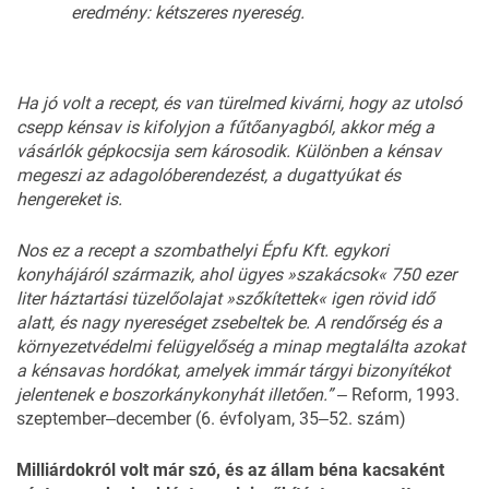
eredmény: kétszeres nyereség.
Ha jó volt a recept, és van türelmed kivárni, hogy az utolsó
csepp kénsav is kifolyjon a fűtőanyagból, akkor még a
vásárlók gépkocsija sem károsodik. Különben a kénsav
megeszi az adagolóberendezést, a dugattyúkat és
hengereket is.
Nos ez a recept a szombathelyi Épfu Kft. egykori
konyhájáról származik, ahol ügyes »szakácsok« 750 ezer
liter háztartási tüzelőolajat »szőkítettek« igen rövid idő
alatt, és nagy nyereséget zsebeltek be. A rendőrség és a
környezetvédelmi felügyelőség a minap megtalálta azokat
a kénsavas hordókat, amelyek immár tárgyi bizonyítékot
jelentenek e boszorkánykonyhát illetően.” ‒
Reform, 1993.
szeptember‒december (6. évfolyam, 35‒52. szám)
Milliárdokról volt már szó, és az állam béna kacsaként