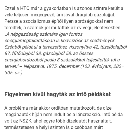
Ezzel a HTO már a gyakorlatban is azonos szintre került a
vele teljesen megegyező, ám jóval drágább gázolajjal.
Persze a szocializmus építői ilyen apróságokkal nem
törődtek, a számok jól mutattak az év végi jelentésekben:
„
A népgazdaság számára igen fontos
energiamegtakarításban is kedvezőek az eredmények.
Szénből például a tervezetthez viszonyítva 42, tüzelőolajból
87, fűtőolajból 38, gázolajból 58, az összes
energiahordozóból pedig 8 százalékkal teljesítették túl a
tervet.” ‒ Népszava, 1975. december (103. évfolyam, 282–
305. sz.)
Figyelmen kívül hagyták az intő példákat
A probléma már akkor ordítóan mutatkozott, de dízel
magánautók híján nem indult be a láncreakció. Intő példa
volt az NSZK, ahol egyre több dízelautót használtak,
természetesen a helyi szinten is olcsóbban mért