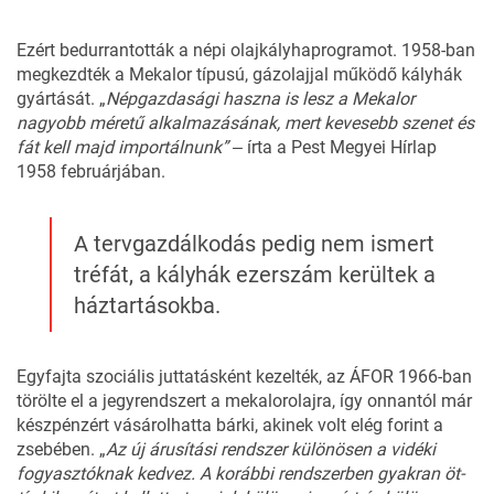
Ezért bedurrantották a népi olajkályhaprogramot. 1958-ban
megkezdték a Mekalor típusú, gázolajjal működő kályhák
gyártását. „
Népgazdasági
haszna
is
lesz a
Mekalor
nagyobb
méretű
al
kalmazásának,
mert
kevesebb
szenet
és
fát
kell
majd
impor
tálnunk” ‒
írta a P
est Megyei Hírlap
1958 februárjában.
A tervgazdálkodás pedig nem ismert
tréfát, a kályhák ezerszám kerültek a
háztartásokba.
Egyfajta szociális juttatásként kezelték, az ÁFOR 1966-ban
törölte el a jegyrendszert a mekalorolajra, így onnantól már
készpénzért vásárolhatta bárki, akinek volt elég forint a
zsebében. „
Az új árusítási rendszer különösen a vidéki
fogyasztóknak kedvez. A korábbi rendszerben gyakran öt-