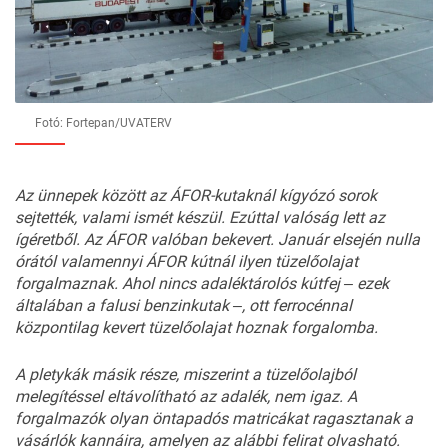
Fotó: Fortepan/UVATERV
Az ünnepek között az ÁFOR-kutaknál kígyózó sorok
sejtették, valami ismét készül. Ezúttal valóság lett az
ígéretből. Az ÁFOR valóban bekevert. Január elsején nulla
órától valamennyi ÁFOR kútnál ilyen tüzelőolajat
forgalmaznak. Ahol nincs adaléktárolós kútfej ‒ ezek
általában a falusi benzinkutak ‒, ott ferrocénnal
központilag kevert tüzelőolajat hoznak forgalomba.
A pletykák másik része, miszerint a tüzelőolajból
melegítéssel eltávolítható az adalék, nem igaz. A
forgalmazók olyan öntapadós matricákat ragasztanak a
vásárlók kannáira, amelyen az alábbi felirat olvasható.