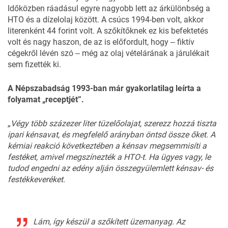
Időközben ráadásul egyre nagyobb lett az árkülönbség a
HTO és a dízelolaj között. A csúcs 1994-ben volt, akkor
literenként 44 forint volt. A szőkítőknek ez kis befektetés
volt és nagy haszon, de az is előfordult, hogy ‒ fiktív
cégekről lévén szó ‒ még az olaj vételárának a járulékait
sem fizették ki.
A Népszabadság 1993-ban már gyakorlatilag leírta a
folyamat „receptjét”.
„Végy több százezer liter tüzelőolajat, szerezz hozzá tiszta
ipari kénsavat, és megfelelő arányban öntsd össze őket. A
kémiai reakció következtében a kénsav megsemmisíti a
festéket, amivel megszínezték a HTO-t. Ha ügyes vagy, le
tudod engedni az edény alján összegyülemlett kénsav- és
festékkeveréket.
Lám, így készül a szőkített üzemanyag. Az