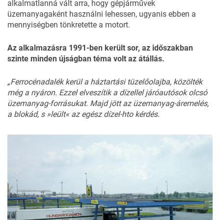
alkalmatlanná vált arra, hogy gépjárművek
üzemanyagaként használni lehessen, ugyanis ebben a
mennyiségben tönkretette a motort.
Az alkalmazásra 1991-ben került sor, az időszakban
szinte minden újságban téma volt az átállás.
„Ferrocénadalék kerül a háztartási tüzelőolajba, közölték
még a nyáron. Ezzel elveszítik a dízellel járóautósok olcsó
üzemanyag-forrásukat. Majd jött az üzemanyag-áremelés,
a blokád, s »leült« az egész dízel-hto kérdés.