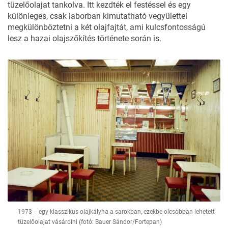
tüzelőolajat tankolva. Itt kezdték el festéssel és egy
különleges, csak laborban kimutatható vegyülettel
megkülönböztetni a két olajfajtát, ami kulcsfontosságú
lesz a hazai olajszőkítés története során is.
1973 ‒ egy klasszikus olajkályha a sarokban, ezekbe olcsóbban lehetett
tüzelőolajat vásárolni (fotó: Bauer Sándor/Fortepan)