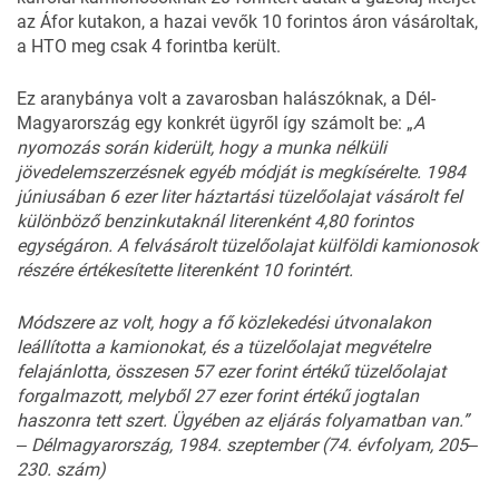
az Áfor kutakon, a hazai vevők 10 forintos áron vásároltak,
a HTO meg csak 4 forintba került.
Ez aranybánya volt a zavarosban halászóknak, a Dél-
Magyarország egy konkrét ügyről így számolt be: „
A
nyomozás során kiderült, hogy a munka nélküli
jövedelemszerzésnek egyéb módját is megkísérelte. 1984
júniusában 6 ezer liter háztartási tüzelőolajat vásárolt fel
különböző benzinkutaknál literenként 4,80 forintos
egységáron. A felvásárolt tüzelőolajat külföldi kamionosok
részére értékesítette literenként 10 forintért.
Módszere az volt, hogy a fő közlekedési útvonalakon
leállította a kamionokat, és a tüzelőolajat megvételre
felajánlotta, összesen 57 ezer forint értékű tüzelőolajat
forgalmazott, melyből 27 ezer forint értékű jogtalan
haszonra tett szert. Ügyében az eljárás folyamatban van.”
‒ Délmagyarország, 1984. szeptember (74. évfolyam, 205‒
230. szám)