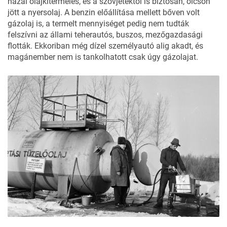
hazai olajkitermelés, és a szovjetektől is biztosan, olcsón
jött a nyersolaj. A benzin előállítása mellett bőven volt
gázolaj is, a termelt mennyiséget pedig nem tudták
felszívni az állami teherautós, buszos, mezőgazdasági
flották. Ekkoriban még dízel személyautó alig akadt, és
magánember nem is tankolhatott csak úgy gázolajat.