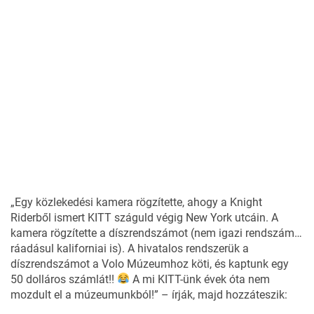
„Egy közlekedési kamera rögzítette, ahogy a Knight
Riderből ismert KITT száguld végig New York utcáin. A
kamera rögzítette a díszrendszámot (nem igazi rendszám…
ráadásul kaliforniai is). A hivatalos rendszerük a
díszrendszámot a Volo Múzeumhoz köti, és kaptunk egy
50 dolláros számlát!!
A mi KITT-ünk évek óta nem
mozdult el a múzeumunkból!” – írják, majd hozzáteszik: