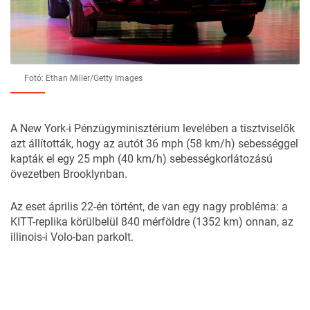
Fotó: Ethan Miller/Getty Images
A New York-i Pénzügyminisztérium levelében a tisztviselők
azt állították, hogy az autót 36 mph (58 km/h) sebességgel
kapták el egy 25 mph (40 km/h) sebességkorlátozású
övezetben Brooklynban.
Az eset április 22-én történt, de van egy nagy probléma: a
KITT-replika körülbelül 840 mérföldre (1352 km) onnan, az
illinois-i Volo-ban parkolt.