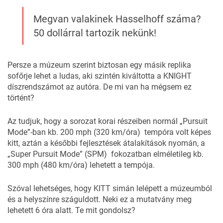
Megvan valakinek Hasselhoff száma?
50 dollárral tartozik nekünk!
Persze a múzeum szerint biztosan egy másik replika
sofőrje lehet a ludas, aki szintén kiváltotta a KNIGHT
díszrendszámot az autóra. De mi van ha mégsem ez
történt?
Az tudjuk, hogy a sorozat korai részeiben normál „Pursuit
Mode”-ban kb. 200 mph (320 km/óra) tempóra volt képes
kitt, aztán a későbbi fejlesztések átalakítások nyomán, a
„Super Pursuit Mode” (SPM) fokozatban elméletileg kb.
300 mph (480 km/óra) lehetett a tempója.
Szóval lehetséges, hogy KITT simán lelépett a múzeumból
és a helyszínre száguldott. Neki ez a mutatvány meg
lehetett 6 óra alatt. Te mit gondolsz?