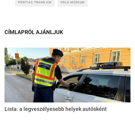
PONTIAC TRANS AM
VOLO MÚZEUM
CÍMLAPRÓL AJÁNLJUK
Lista: a legveszélyesebb helyek autósként