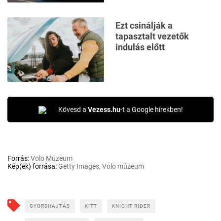
Ezt csinálják a
tapasztalt vezetők
indulás előtt
Kövesd a
Vezess.hu
-t a Google hírekben!
Forrás:
Volo Múzeum
Kép(ek) forrása:
Getty Images, Volo múzeum
GYORSHAJTÁS
KITT
KNIGHT RIDER