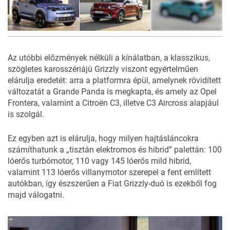
6
FOTÓ
Az utóbbi előzmények nélküli a kínálatban, a klasszikus,
szögletes karosszériájú Grizzly viszont egyértelműen
elárulja eredetét: arra a platformra épül, amelynek rövidített
változatát a
Grande Panda
is megkapta, és amely az
Opel
Frontera
, valamint a
Citroën C3
, illetve
C3 Aircross
alapjául
is szolgál.
Ez egyben azt is elárulja, hogy milyen hajtásláncokra
számíthatunk a „tisztán elektromos és hibrid” palettán: 100
lóerős turbómotor, 110 vagy 145 lóerős mild hibrid,
valamint 113 lóerős villanymotor szerepel a fent említett
autókban, így észszerűen a Fiat Grizzly-duó is ezekből fog
majd válogatni.