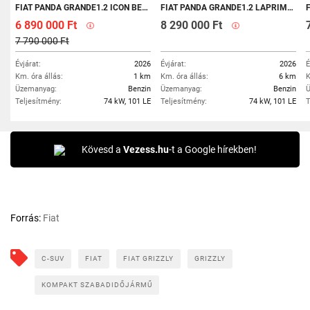
FIAT PANDA GRANDE1.2 ICON BENZINES 100 LE. KÉSZLETRŐL. ITÁLIA FIN AKCIÓ 2.9% THM-TŐL
FIAT PANDA GRANDE1.2 LAPRIMA KÉSZLETES! AZONNAL ELVIHETŐ!
FI
6 890 000 Ft
8 290 000 Ft
7 790 000 Ft
Évjárat:
2026
Évjárat:
2026
É
Km. óra állás:
1 km
Km. óra állás:
6 km
K
Üzemanyag:
Benzin
Üzemanyag:
Benzin
Ü
Teljesítmény:
74 kW, 101 LE
Teljesítmény:
74 kW, 101 LE
T
Kövesd a
Vezess.hu
-t a Google hírekben!
Forrás:
Fiat
C-SUV
FIAT
FIAT GRIZZLY
GRIZZLY
KOMPAKT SZABADIDŐJÁRMŰ