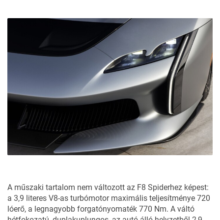
A műszaki tartalom nem változott az F8 Spiderhez képest:
a 3,9 literes V8-as turbómotor maximális teljesítménye 720
lóerő, a legnagyobb forgatónyomaték 770 Nm. A váltó
hétfokozatú, duplakuplungos, az autó álló helyzetből 2,9