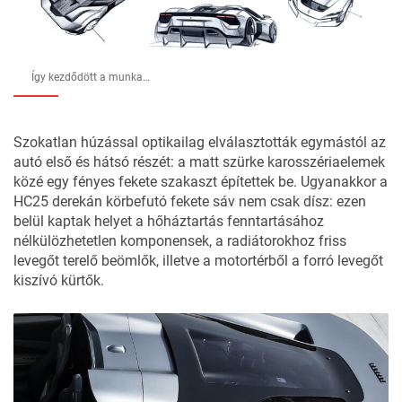
Így kezdődött a munka…
Szokatlan húzással optikailag elválasztották egymástól az
autó első és hátsó részét: a matt szürke karosszériaelemek
közé egy fényes fekete szakaszt építettek be. Ugyanakkor a
HC25 derekán körbefutó fekete sáv nem csak dísz: ezen
belül kaptak helyet a hőháztartás fenntartásához
nélkülözhetetlen komponensek, a radiátorokhoz friss
levegőt terelő beömlők, illetve a motortérből a forró levegőt
kiszívó kürtők.