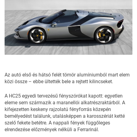
Az autó első és hátsó felét tömör alumíniumból mart elem
közi össze – ebbe ültették bele a rejtett kilincseket.
A HC25 egyedi tervezésű fényszórókat kapott: egyetlen
eleme sem származik a maranellói alkatrészraktárból. A
kifejezetten keskeny rajzolatú fényforrás közepén
bemélyedést találunk, utalásképpen a karosszériát ketté
szelő fekete betétre. A nappali fények függőleges
elrendezése előzmények nélküli a Ferrarinál.