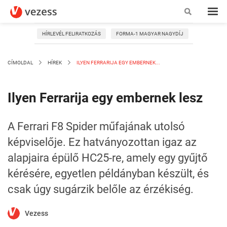
HÍRLEVÉL FELIRATKOZÁS
FORMA-1 MAGYAR NAGYDÍJ
CÍMOLDAL
HÍREK
ILYEN FERRARIJA EGY EMBERNEK...
Ilyen Ferrarija egy embernek lesz
A Ferrari F8 Spider műfajának utolsó
képviselője. Ez hatványozottan igaz az
alapjaira épülő HC25-re, amely egy gyűjtő
kérésére, egyetlen példányban készült, és
csak úgy sugárzik belőle az érzékiség.
Vezess