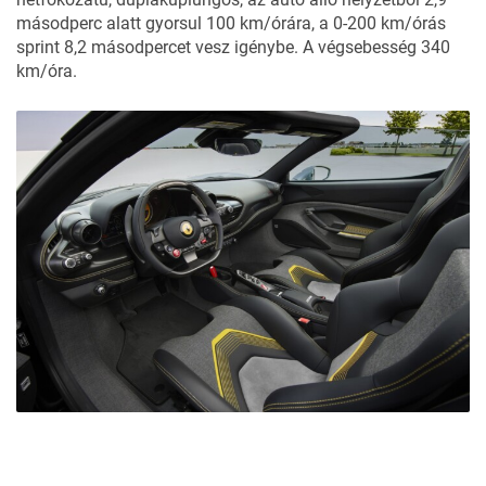
másodperc alatt gyorsul 100 km/órára, a 0-200 km/órás
sprint 8,2 másodpercet vesz igénybe. A végsebesség 340
km/óra.
Korábban is készültek már egyedi Ferrarik az F8-ból: 2022-