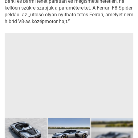
Bárki és bármi lehet páratlan és megismételhetetlen, ha
kellően szűkre szabjuk
a paramétereket. A
Ferrari F8 Spider
például az „utolsó olyan nyitható tetős Ferrari, amelyet nem
hibrid V8-as középmotor hajt.”