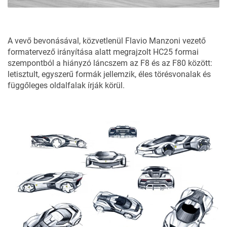
A vevő bevonásával, közvetlenül Flavio Manzoni vezető
formatervező irányítása alatt megrajzolt HC25 formai
szempontból a hiányzó láncszem az F8 és az F80 között:
letisztult, egyszerű formák jellemzik, éles törésvonalak és
függőleges oldalfalak írják körül.