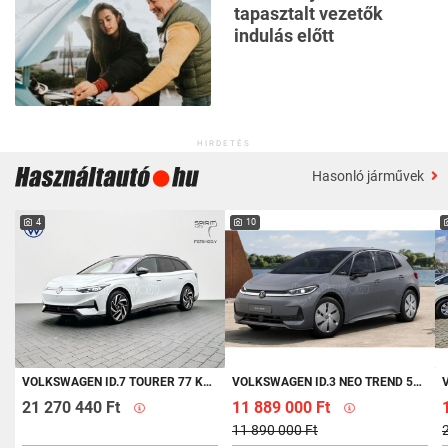
tapasztalt vezetők
indulás előtt
HIRDETÉS
Hasonló járművek
4
10
VOLKSWAGEN ID.7 TOURER 77 KWH PRO RENDELÉSRE!
VOLKSWAGEN ID.3 NEO TREND 50 KWH 170 LE RENDELHETŐ MODELL!
VO
21 270 440 Ft
11 889 000 Ft
11 890 000 Ft