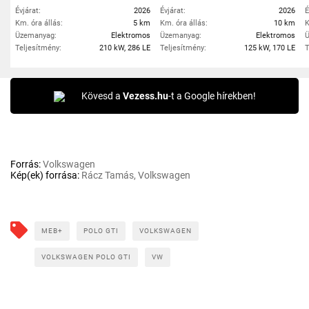
Évjárat:
2026
Évjárat:
2026
É
Km. óra állás:
5 km
Km. óra állás:
10 km
K
Üzemanyag:
Elektromos
Üzemanyag:
Elektromos
Ü
Teljesítmény:
210 kW, 286 LE
Teljesítmény:
125 kW, 170 LE
T
Kövesd a
Vezess.hu
-t a Google hírekben!
Forrás:
Volkswagen
Kép(ek) forrása:
Rácz Tamás, Volkswagen
MEB+
POLO GTI
VOLKSWAGEN
VOLKSWAGEN POLO GTI
VW