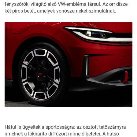
fényszórók, világító első VW-embléma társul. Az orr dísze
két piros betét, amelyek vonószemeket szimulálnak.
Hátul is ügyeltek a sportosságra: az osztott tetőszárnyra
rímelnek a lökhárító diffúzort mímelő betétei. A hátsó