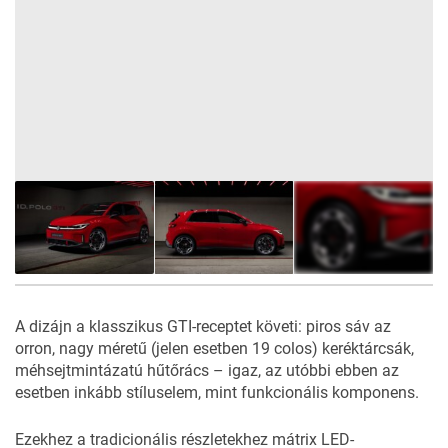
21
FOTÓ
A dizájn a klasszikus GTI-receptet követi: piros sáv az
orron, nagy méretű (jelen esetben 19 colos) keréktárcsák,
méhsejtmintázatú hűtőrács – igaz, az utóbbi ebben az
esetben inkább stíluselem, mint funkcionális komponens.
Ezekhez a tradicionális részletekhez mátrix LED-