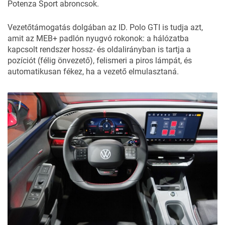
Potenza Sport abroncsok.
Vezetőtámogatás dolgában az ID. Polo GTI is tudja azt,
amit az MEB+ padlón nyugvó rokonok: a hálózatba
kapcsolt rendszer hossz- és oldalirányban is tartja a
pozíciót (félig önvezető), felismeri a piros lámpát, és
automatikusan fékez, ha a vezető elmulasztaná.