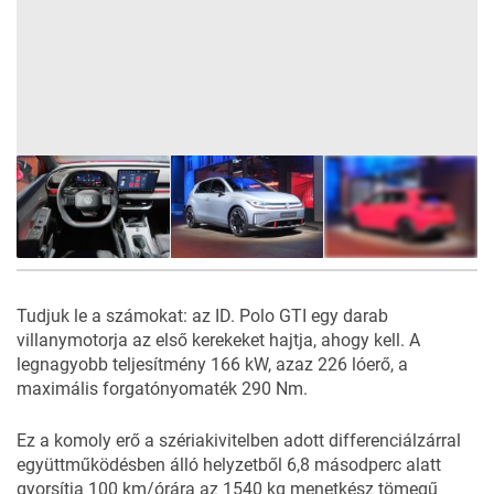
18
FOTÓ
Tudjuk le a számokat: az ID. Polo GTI egy darab
villanymotorja az első kerekeket hajtja, ahogy kell. A
legnagyobb teljesítmény 166 kW, azaz 226 lóerő, a
maximális forgatónyomaték 290 Nm.
Ez a komoly erő a szériakivitelben adott differenciálzárral
együttműködésben álló helyzetből 6,8 másodperc alatt
gyorsítja 100 km/órára az 1540 kg menetkész tömegű