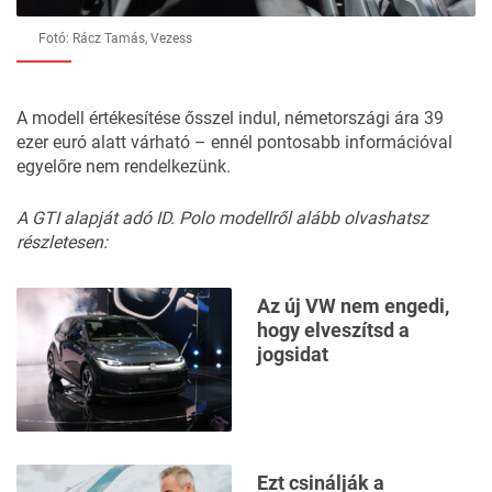
Fotó: Rácz Tamás, Vezess
A modell értékesítése ősszel indul, németországi ára 39
ezer euró alatt várható – ennél pontosabb információval
egyelőre nem rendelkezünk.
A GTI alapját adó ID. Polo modellről alább olvashatsz
részletesen:
Az új VW nem engedi,
hogy elveszítsd a
jogsidat
Ezt csinálják a