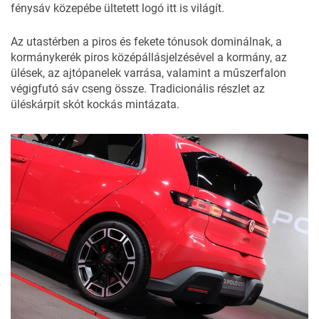
fénysáv közepébe ültetett logó itt is világít.
Az utastérben a piros és fekete tónusok dominálnak, a
kormánykerék piros középállásjelzésével a kormány, az
ülések, az ajtópanelek varrása, valamint a műszerfalon
végigfutó sáv cseng össze. Tradicionális részlet az
üléskárpit skót kockás mintázata.