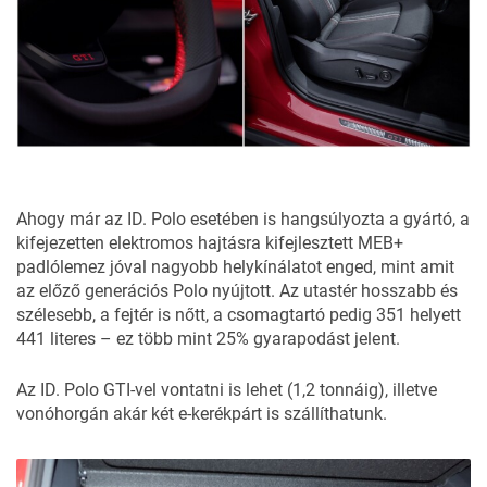
Ahogy már az ID. Polo esetében is hangsúlyozta a gyártó, a
kifejezetten elektromos hajtásra kifejlesztett MEB+
padlólemez jóval nagyobb helykínálatot enged, mint amit
az előző generációs Polo nyújtott. Az utastér hosszabb és
szélesebb, a fejtér is nőtt, a csomagtartó pedig 351 helyett
441 literes – ez több mint 25% gyarapodást jelent.
Az ID. Polo GTI-vel vontatni is lehet (1,2 tonnáig), illetve
vonóhorgán akár két e-kerékpárt is szállíthatunk.