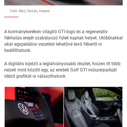
Fotó: Rácz Tamás, Vezess
A kormánykeréken világító GTI-logó és a regeneratív
fékhatás erejét szabályozó fülek kaptak helyet. Utóbbiakkal
akár egypedálos vezetést lehetővé tevő fékerőt is
beállíthatunk.
A digitális kijelző a leglátványosabb részlet, hiszen itt több
nézeti mód között egy, az eredeti Golf GTI műszerparkját
idéző grafikát is választhatunk.