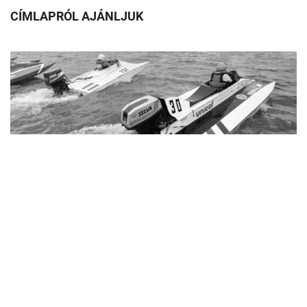
CÍMLAPRÓL AJÁNLJUK
A Duna vakmerő hősei voltak ezek a versenyzők