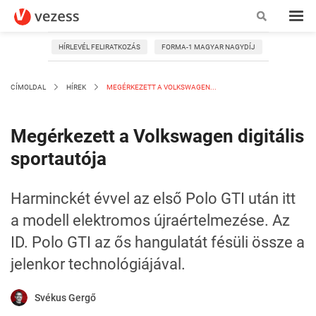
HÍRLEVÉL FELIRATKOZÁS
FORMA-1 MAGYAR NAGYDÍJ
CÍMOLDAL
HÍREK
MEGÉRKEZETT A VOLKSWAGEN...
Megérkezett a Volkswagen digitális
sportautója
Harminckét évvel az első Polo GTI után itt
a modell elektromos újraértelmezése. Az
ID. Polo GTI az ős hangulatát fésüli össze a
jelenkor technológiájával.
Svékus Gergő