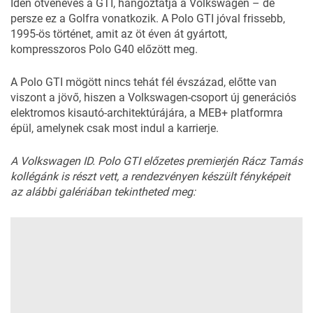
Idén ötvenéves a GTI, hangoztatja a
Volkswagen
– de
persze ez a Golfra vonatkozik. A Polo GTI jóval frissebb,
1995-ös történet, amit az öt éven át gyártott,
kompresszoros Polo G40 előzött meg.
A Polo GTI mögött nincs tehát fél évszázad, előtte van
viszont a jövő, hiszen a Volkswagen-csoport új generációs
elektromos kisautó-architektúrájára, a MEB+ platformra
épül, amelynek csak most indul a karrierje.
A Volkswagen ID. Polo GTI előzetes premierjén Rácz Tamás
kollégánk is részt vett, a rendezvényen készült fényképeit
az alábbi galériában tekintheted meg: