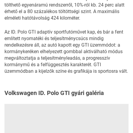
tölthető egyenáramú rendszerről, 10%-ról kb. 24 perc alatt
érhető el a 80 százalékos töltöttségi szint. A maximális
elméleti hatótávolság 424 kilométer.
Az ID. Polo GTI adaptív sportfutóművet kap, és bár a fent
említett nyomatéki és teljesítménycsúcs mindig
rendelkezésre áll, az autó kapott egy GTI üzemmódot: a
kormánykeréken elhelyezett gombbal aktiválható módus
megváltoztatja a teljesítményleadás, a progresszív
kormánymű és a felfüggesztés karakterét. GTI
üzemmódban a kijelzők színe és grafikája is sportosra vált.
Volkswagen ID. Polo GTI gyári galéria