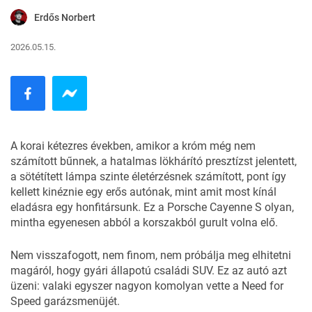
Erdős Norbert
2026.05.15.
A korai kétezres években, amikor a króm még nem
számított bűnnek, a hatalmas lökhárító presztízst jelentett,
a sötétített lámpa szinte életérzésnek számított, pont így
kellett kinéznie egy erős autónak, mint amit most kínál
eladásra egy honfitársunk. Ez a
Porsche Cayenne S
olyan,
mintha egyenesen abból a korszakból gurult volna elő.
Nem visszafogott, nem finom, nem próbálja meg elhitetni
magáról, hogy gyári állapotú családi SUV. Ez az autó azt
üzeni: valaki egyszer nagyon komolyan vette a Need for
Speed garázsmenüjét.