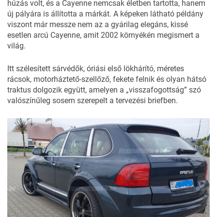
húzás volt, és a Cayenne nemcsak életben tartotta, hanem
új pályára is állította a márkát. A képeken látható példány
viszont már messze nem az a gyárilag elegáns, kissé
esetlen arcú Cayenne, amit 2002 környékén megismert a
világ.
Itt szélesített sárvédők, óriási első lökhárító, méretes
rácsok, motorháztető-szellőző, fekete felnik és olyan hátsó
traktus dolgozik együtt, amelyen a „visszafogottság” szó
valószínűleg sosem szerepelt a tervezési briefben.