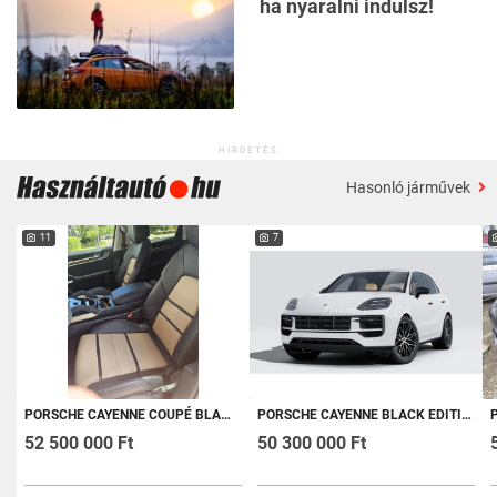
ha nyaralni indulsz!
HIRDETÉS
Hasonló járművek
11
7
PORSCHE CAYENNE COUPÉ BLACK EDITION TIPTRONIC IC 470 LE PLUG IN HYBRID COUPE FULL EXTRÁK + EGYEDI MEGJELENÉS
PORSCHE CAYENNE BLACK EDITION TIPTRONIC IC
PO
52 500 000 Ft
50 300 000 Ft