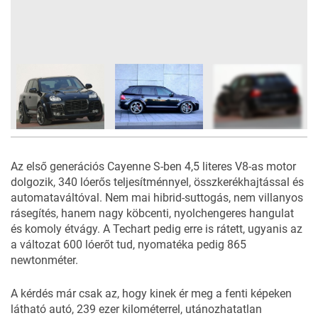
10
FOTÓ
Az első generációs Cayenne S-ben 4,5 literes V8-as motor
dolgozik, 340 lóerős teljesítménnyel, összkerékhajtással és
automataváltóval. Nem mai hibrid-suttogás, nem villanyos
rásegítés, hanem nagy köbcenti, nyolchengeres hangulat
és komoly étvágy. A Techart pedig erre is rátett, ugyanis az
a változat 600 lóerőt tud, nyomatéka pedig 865
newtonméter.
A kérdés már csak az, hogy kinek ér meg a fenti képeken
látható autó, 239 ezer kilométerrel, utánozhatatlan