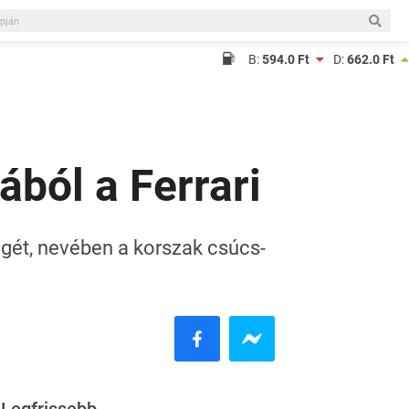
B:
594.0 Ft
D:
662.0 Ft
ából a Ferrari
égét, nevében a korszak csúcs-