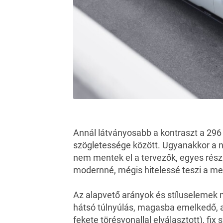
Annál látványosabb a kontraszt a
296
szögletessége között. Ugyanakkor a n
nem mentek el a tervezők, egyes részl
modernné, mégis hitelessé teszi a me
Az alapvető arányok és stíluselemek me
hátsó túlnyúlás, magasba emelkedő, a
fekete törésvonallal elválasztott), fix