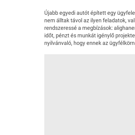
Újabb egyedi autót épített egy ügyfele
nem álltak távol az ilyen feladatok, va
rendszeressé a megbízások: alighanem
időt, pénzt és munkát igénylő projekte
nyilvánvaló, hogy ennek az ügyfélkör