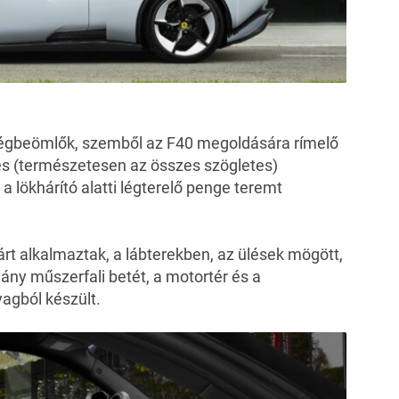
t légbeömlők, szemből az F40 megoldására rímelő
s (természetesen az összes szögletes)
a lökhárító alatti légterelő penge teremt
árt
alkalmaztak, a lábterekben, az ülések mögött,
ány műszerfali betét, a motortér és a
agból készült.