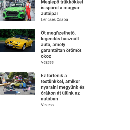
Meglepő trükkökkel
is spórol a magyar
autóipar
Lencsés Csaba
Öt megfizethető,
legendás használt
autó, amely
garantáltan örömöt
okoz
Vezess
Ez történik a
testünkkel, amikor
nyaralni megyünk és
órákon át ülünk az
autóban
Vezess