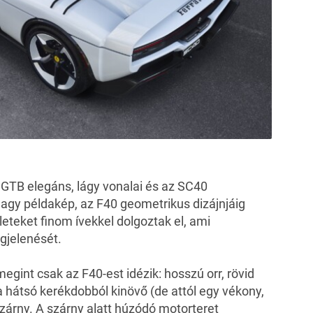
 GTB
elegáns, lágy vonalai és az SC40
agy példakép, az F40 geometrikus dizájnjáig
eteket finom ívekkel dolgoztak el, ami
gjelenését.
gint csak az F40-est idézik: hosszú orr, rövid
 hátsó kerékdobból kinövő (de attól egy vékony,
 szárny. A szárny alatt húzódó motorteret