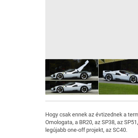
Hogy csak ennek az évtizednek a term
Omologata
, a
BR20
, az
SP38
, az
SP51
legújabb one-off projekt, az SC40.