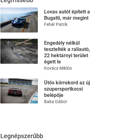
Legfrissebb
Lovas autót épített a
Bugatti, már megint
Fehér Patrik
Engedély nélkül
tesztelték a raliautó,
22 hektárnyi terület
égett le
Kovács Miklós
Ütős körrekord az új
szupersportkocsi
belépője
Baka Gábor
Legnépszerűbb