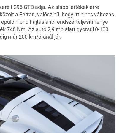
erelt 296 GTB adja. Az alábbi értékek erre
zölt a Ferrari, valószínű, hogy itt nincs változás.
a épülő hibrid hajtáslánc rendszerteljesítménye
ék 740 Nm. Az autó 2,9 mp alatt gyorsul 0-100
edig már 200 km/óránál jár.