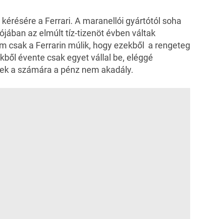
 kérésére a Ferrari. A maranellói gyártótól soha
lójában az elmúlt tíz-tizenöt évben váltak
 csak a Ferrarin múlik, hogy ezekből a rengeteg
kből évente csak egyet vállal be, eléggé
nek a számára a pénz nem akadály.