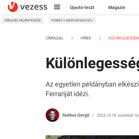
Újautó-teszt
Magazin
HÍRLEVÉL FELIRATKOZÁS
FORMA-1 MAGYAR NAGYDÍJ
Kresz
CÍMOLDAL
HÍREK
KÜLÖNLEGESSÉGET
Különlegessége
Az egyetlen példányban elkészí
Ferrariját idézi.
Svékus Gergő
2025.10.18. szombat 16