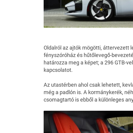
Oldalról az ajtók mögötti, áttervezet
fényszóróház és hűtőlevegő-bevezeté
határozza meg a képet; a 296 GTB-vel 
kapcsolatot.
Az utastérben ahol csak lehetett,
kevl
még a padlón is. A kormánykerék, néh
csomagtartó is ebből a különleges any