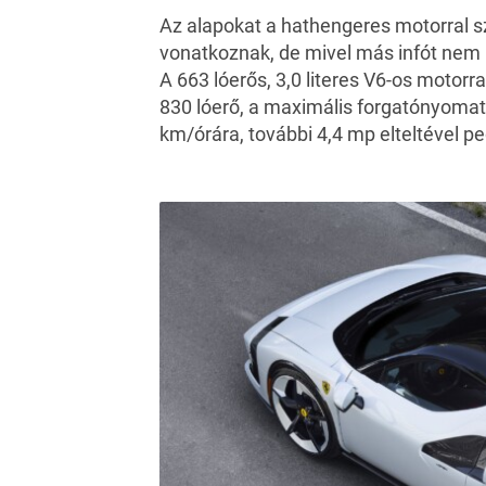
Az alapokat a hathengeres motorral sz
vonatkoznak, de mivel más infót nem kö
A 663 lóerős, 3,0 literes V6-os motorr
830 lóerő, a maximális forgatónyomat
km/órára, további 4,4 mp elteltével p