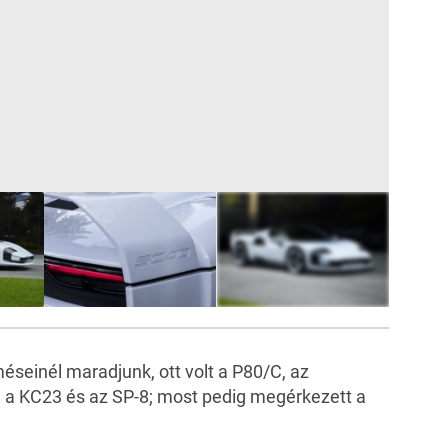
22
FOTÓ
éseinél maradjunk, ott volt a
P80/C
, az
, a
KC23
és az
SP-8
; most pedig megérkezett a