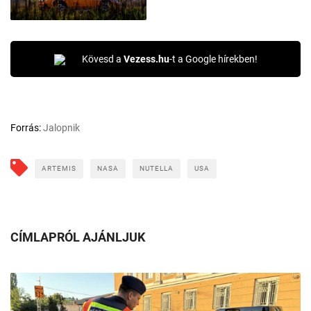
Kövesd a
Vezess.hu
-t a Google hírekben!
Forrás:
Jalopnik
ARTEMIS
NASA
NUTELLA
USA
CÍMLAPRÓL AJÁNLJUK