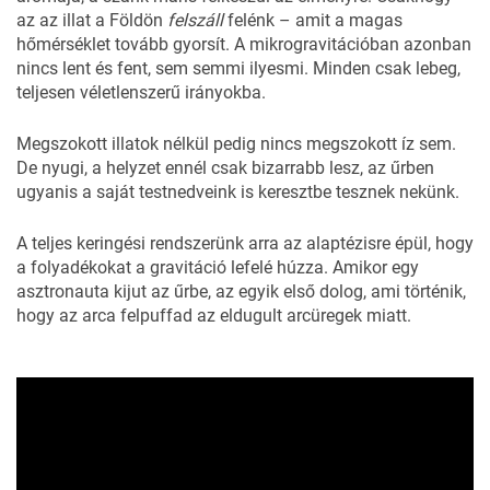
az az illat a Földön
felszáll
felénk – amit a magas
hőmérséklet tovább gyorsít. A mikrogravitációban azonban
nincs lent és fent, sem semmi ilyesmi. Minden csak lebeg,
teljesen véletlenszerű irányokba.
Megszokott illatok nélkül pedig nincs megszokott íz sem.
De nyugi, a helyzet ennél csak bizarrabb lesz, az űrben
ugyanis a saját testnedveink is keresztbe tesznek nekünk.
A teljes keringési rendszerünk arra az alaptézisre épül, hogy
a folyadékokat a gravitáció lefelé húzza. Amikor egy
asztronauta kijut az űrbe, az egyik első dolog, ami történik,
hogy az arca felpuffad az eldugult arcüregek miatt.