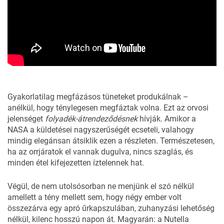
Gyakorlatilag megfázásos tüneteket produkálnak –
anélkül, hogy ténylegesen megfáztak volna. Ezt az orvosi
jelenséget
folyadék-átrendeződésnek
hívják. Amikor a
NASA a küldetései nagyszerűségét ecseteli, valahogy
mindig elegánsan átsiklik ezen a részleten. Természetesen,
ha az orrjáratok el vannak dugulva, nincs szaglás, és
minden étel kifejezetten íztelennek hat.
Végül, de nem utolsósorban ne menjünk el szó nélkül
amellett a tény mellett sem, hogy négy ember volt
összezárva egy apró űrkapszulában, zuhanyzási lehetőség
nélkül, kilenc hosszú napon át. Magyarán: a Nutella