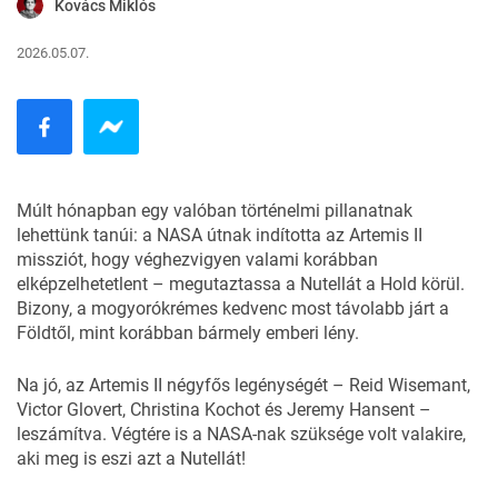
Kovács Miklós
2026.05.07.
Múlt hónapban egy valóban történelmi pillanatnak
lehettünk tanúi: a NASA útnak indította az
Artemis II
missziót, hogy véghezvigyen valami korábban
elképzelhetetlent – megutaztassa a Nutellát a Hold körül.
Bizony, a mogyorókrémes kedvenc most távolabb járt a
Földtől, mint korábban bármely emberi lény.
Na jó, az Artemis II négyfős legénységét – Reid Wisemant,
Victor Glovert, Christina Kochot és Jeremy Hansent –
leszámítva. Végtére is a NASA-nak szüksége volt valakire,
aki meg is eszi azt a Nutellát!