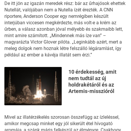
De itt jön az igazán meredek rész: bár az űrhajósok ehettek
Nutellát, valójában nem a Nutella ízét érezték. A CNN
riportere, Anderson Cooper egy nemrégiben készült
interjúban viccesen megkérdezte, más volt-e a krém az
űrben, a válasz azonban jóval mélyebb és szakmaibb lett,
mint amire számított. „Mindennek más íze van” –
magyarázta Victor Glover pilóta. „Leginkább azért, mert a
meleg dolgok nem hoznak létre felszálló légáramlást, így
például az ember a kávéja illatát sem érzi.”
10 érdekesség, amit
nem tudtál az új
holdrakétáról és az
Artemis-misszióról
Mivel az illatérzékelés szorosan összefügg az ízleléssel,
amikor megcsap minket egy jól sikerült étel hívogató
aromája, a szánk máris felkészül az élményre. Csakhogy