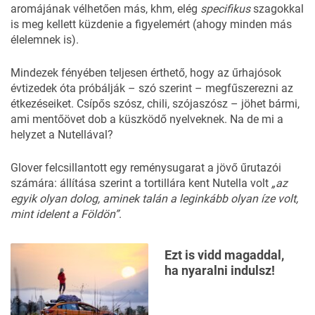
aromájának vélhetően más, khm, elég
specifikus
szagokkal
is meg kellett küzdenie a figyelemért (ahogy minden más
élelemnek is).
Mindezek fényében teljesen érthető, hogy az űrhajósok
évtizedek óta próbálják – szó szerint – megfűszerezni az
étkezéseiket. Csípős szósz, chili, szójaszósz – jöhet bármi,
ami mentőövet dob a küszködő nyelveknek. Na de mi a
helyzet a Nutellával?
Glover felcsillantott egy reménysugarat a jövő űrutazói
számára: állítása szerint a tortillára kent Nutella volt
„az
egyik olyan dolog, aminek talán a leginkább olyan íze volt,
mint idelent a Földön”
.
Ezt is vidd magaddal,
ha nyaralni indulsz!