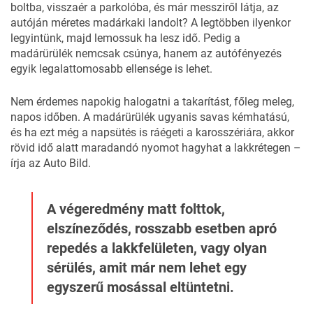
boltba, visszaér a parkolóba, és már messziről látja, az
autóján méretes madárkaki landolt? A legtöbben ilyenkor
legyintünk, majd lemossuk ha lesz idő. Pedig a
madárürülék nemcsak csúnya, hanem az
autófényezés
egyik legalattomosabb ellensége is lehet.
Nem érdemes napokig halogatni a takarítást, főleg meleg,
napos időben. A madárürülék ugyanis savas kémhatású,
és ha ezt még a napsütés is ráégeti a karosszériára, akkor
rövid idő alatt maradandó nyomot hagyhat a lakkrétegen –
írja az
Auto Bild
.
A végeredmény matt folttok,
elszíneződés, rosszabb esetben apró
repedés a lakkfelületen, vagy olyan
sérülés, amit már nem lehet egy
egyszerű mosással eltüntetni.