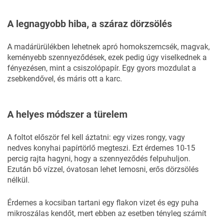
A legnagyobb hiba, a száraz dörzsölés
A madárürülékben lehetnek apró homokszemcsék, magvak,
keményebb szennyeződések, ezek pedig úgy viselkednek a
fényezésen, mint a csiszolópapír. Egy gyors mozdulat a
zsebkendővel, és máris ott a karc.
A helyes módszer a türelem
A foltot először fel kell áztatni: egy vizes rongy, vagy
nedves konyhai papírtörlő megteszi. Ezt érdemes 10-15
percig rajta hagyni, hogy a szennyeződés felpuhuljon.
Ezután bő vízzel, óvatosan lehet lemosni, erős dörzsölés
nélkül.
Érdemes a kocsiban tartani egy flakon vizet és egy puha
mikroszálas kendőt, mert ebben az esetben tényleg számít