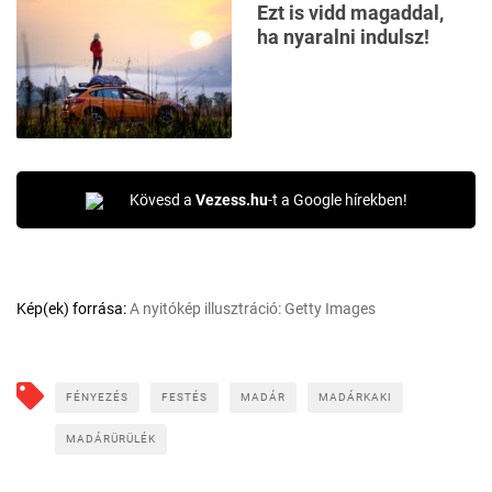
Ezt is vidd magaddal,
ha nyaralni indulsz!
Kövesd a
Vezess.hu
-t a Google hírekben!
Kép(ek) forrása:
A nyitókép illusztráció: Getty Images
FÉNYEZÉS
FESTÉS
MADÁR
MADÁRKAKI
MADÁRÜRÜLÉK