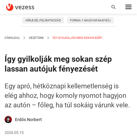
HÍRLEVÉL FELIRATKOZÁS
FORMA-1 MAGYAR NAGYDÍJ
CÍMOLDAL
VEZETÜNK
ÍGY GYILKOLJÁK MEG SOKAN SZÉP...
Így gyilkolják meg sokan szép
lassan autójuk fényezését
Egy apró, hétköznapi kellemetlenség is
elég ahhoz, hogy komoly nyomot hagyjon
az autón – főleg, ha túl sokáig várunk vele.
Erdős Norbert
2026.05.15.