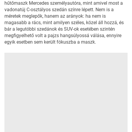
hűtőmaszk
Mercedes
személyautóra, mint amivel most a
vadonatúj C-osztályos szedán színre lépett. Nem is a
méretek meglepők, hanem az arányok: ha nem is
magasabb a rács, mint amilyen széles, közel áll hozzá, és
bár a legutóbbi
szedánok
és
SUV-ok
esetében szintén
megfigyelhető volt a pajzs hangsúlyossá válása, ennyire
egyik esetben sem került fókuszba a maszk.