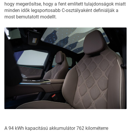
hogy megerősítse, hogy a fent említett tulajdonságok miatt
minden idők legsportosabb C-osztályaként definiálják a
most bemutatott modellt.
A 94 kWh kapacitású akkumulátor 762 kilométerre