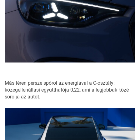
Más téren persze spórol az energiával a C-osztály:
közegellenállási együtthatója 0,22, ami a legjobbak közé
sorolja az autót.