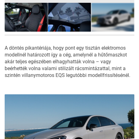
45
FOTÓ
A döntés pikantériája, hogy pont egy tisztán elektromos
modellnél határozott így a cég, amelynél a hűtőmaszkot
akár teljes egészében elhagyhatták volna – vagy
beérhették volna valami stilizált rácsmintázattal, mint a
szintén villanymotoros
EQS
legutóbbi modellfrissítésénél.