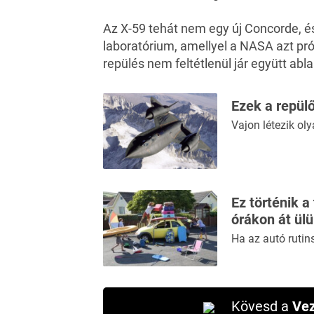
Az X-59 tehát nem egy új Concorde, és
laboratórium, amellyel a NASA azt pró
repülés nem feltétlenül jár együtt ab
Ezek a repül
Vajon létezik ol
Ez történik a
órákon át ül
Ha az autó rutin
Kövesd a
Vez