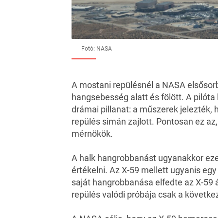
Fotó: NASA
A mostani repülésnél a NASA elsősorba
hangsebesség alatt és fölött. A pilót
drámai pillanat: a műszerek jelezték,
repülés simán zajlott. Pontosan ez az,
mérnökök.
A halk hangrobbanást ugyanakkor ez
értékelni. Az X-59 mellett ugyanis eg
saját hangrobbanása elfedte az X-59 á
repülés valódi próbája csak a követke