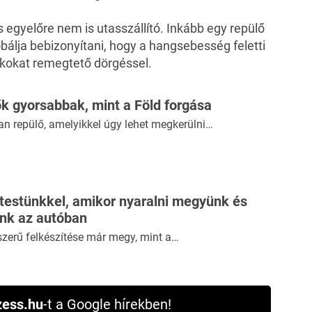
 egyelőre nem is utasszállító. Inkább egy repülő
bálja bebizonyítani, hogy a hangsebesség feletti
lakokat remegtető dörgéssel.
ők gyorsabbak, mint a Föld forgása
yan repülő, amelyikkel úgy lehet megkerülni…
 testünkkel, amikor nyaralni megyünk és
ünk az autóban
szerű felkészítése már megy, mint a…
ess.hu
-t a Google hírekben!