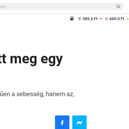
B:
585.0 Ft
D:
660.0 Ft
tt meg egy
rűen a sebesség, hanem az,