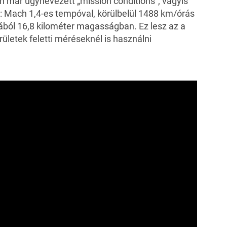
 már úgynevezett „mission conditions”, vagyis
n: Mach 1,4-es tempóval, körülbelül 1488 km/órás
ából 16,8 kilométer magasságban. Ez lesz az a
ületek feletti méréseknél is használni