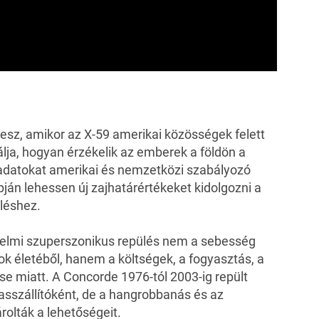
esz, amikor az X-59 amerikai közösségek felett
álja, hogyan érzékelik az emberek a földön a
t adatokat amerikai és nemzetközi szabályozó
ján lehessen új zajhatárértékeket kidolgozni a
üléshez.
delmi szuperszonikus repülés nem a sebesség
ok életéből, hanem a költségek, a fogyasztás, a
ese miatt. A
Concorde 1976-tól 2003-ig repült
sszállítóként, de a hangrobbanás és az
olták a lehetőségeit.