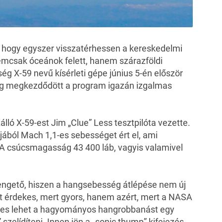
é, hogy egyszer visszatérhessen a kereskedelmi
mcsak óceánok felett, hanem szárazföldi
kség
X-59
nevű kísérleti gépe június 5-én először
dig megkezdődött a program igazán izgalmas
zálló X-59-est Jim „Clue” Less tesztpilóta vezette.
yjából Mach 1,1-es sebességet ért el, ami
 A csúcsmagasság 43 400 láb, vagyis valamivel
ngető, hiszen a hangsebesség átlépése nem új
t érdekes, mert gyors, hanem azért, mert a NASA
képes lehet a hagyományos hangrobbanást egy
zelídíteni. Innen jön a „sonic thump” kifejezés