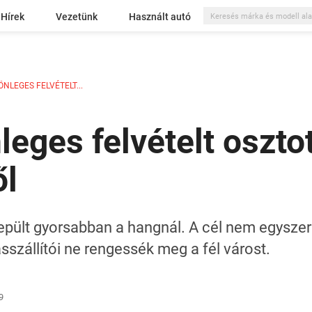
Hírek
Vezetünk
Használt autó
NLEGES FELVÉTELT...
eges felvételt oszto
ől
epült gyorsabban a hangnál. A cél nem egysze
szállítói ne rengessék meg a fél várost.
9