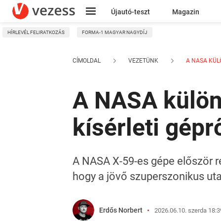
Újautó-teszt
Magazin
HÍRLEVÉL FELIRATKOZÁS
FORMA-1 MAGYAR NAGYDÍJ
Kresz
CÍMOLDAL
VEZETÜNK
A NASA KÜLÖ
A NASA különl
kísérleti gépr
A NASA X-59-es gépe először r
hogy a jövő szuperszonikus utas
Erdős Norbert
2026.06.10. szerda 18:3