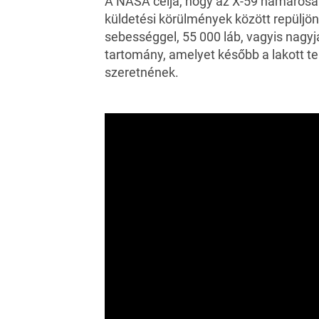
A NASA célja, hogy az X-59 hamarosan
küldetési körülmények között repüljö
sebességgel, 55 000 láb, vagyis nagyj
tartomány, amelyet később a lakott ter
szeretnének.