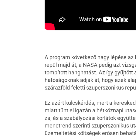
A program következő nagy lépése az l
repül majd át, a NASA pedig azt vizsg
tompított hanghatást. Az így gyűjtöt
hatóságoknak adják át, hogy ezek alap
szárazföld feletti szuperszonikus rep
Ez azért kulcskérdés, mert a kereske
miatt tűnt el igazán a hétköznapi utas
zaj és a szabályozási korlátok együtt
menetrend szerinti
szuperszonikus uta
üzemeltetési költségek erősen behatár