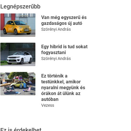
Legnépszerűbb
Van még egyszerű és
gazdaságos új autó
Szörényi András
Egy hibrid is tud sokat
fogyasztani
Szörényi András
Ez történik a
testünkkel, amikor
nyaralni megyünk és
órákon át ülünk az
autóban
Vezess
Ez is érdekelhet