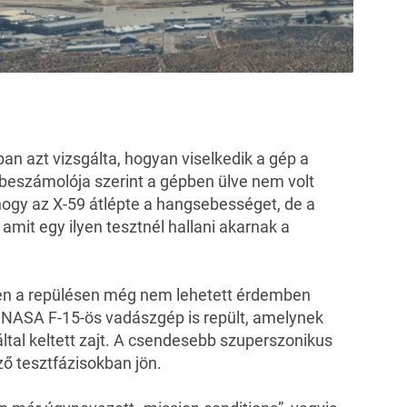
n azt vizsgálta, hogyan viselkedik a gép a
a beszámolója szerint a gépben ülve nem volt
 hogy az X-59 átlépte a hangsebességet, de a
 amit egy ilyen tesztnél hallani akarnak a
en a repülésen még nem lehetett érdemben
y NASA F-15-ös vadászgép is repült, amelynek
ltal keltett zajt. A csendesebb szuperszonikus
ző tesztfázisokban jön.