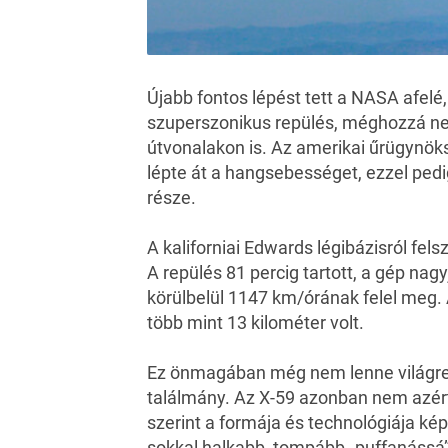
Újabb fontos lépést tett a NASA afel
szuperszonikus repülés
, méghozzá ne
útvonalakon is. Az amerikai űrügynö
lépte át a hangsebességet, ezzel pe
része.
A kaliforniai Edwards légibázisról fels
A repülés 81 percig tartott, a gép nag
körülbelül 1147 km/órának felel meg.
több mint 13 kilométer volt.
Ez önmagában még nem lenne világre
találmány. Az X-59 azonban nem azér
szerint a formája és technológiája 
sokkal halkabb, tompább „puffanássá” s