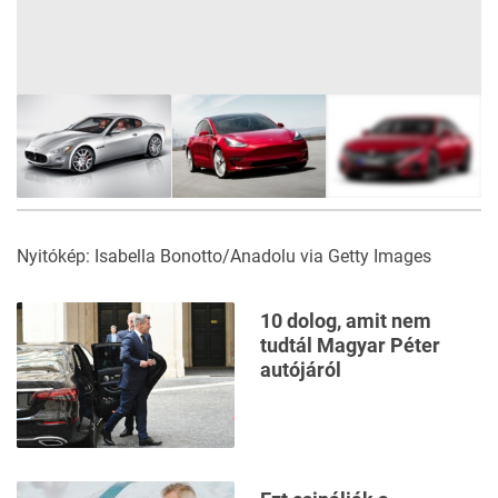
15
FOTÓ
Nyitókép: Isabella Bonotto/Anadolu via Getty Images
10 dolog, amit nem
tudtál Magyar Péter
autójáról