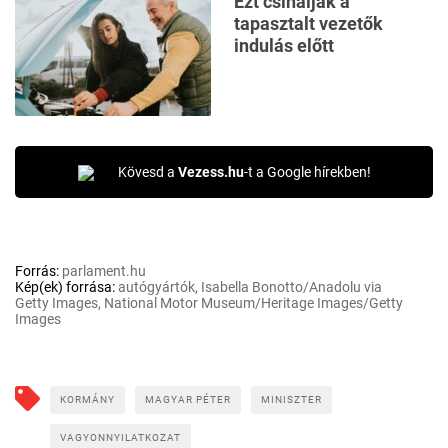
Ezt csinálják a
tapasztalt vezetők
indulás előtt
Kövesd a
Vezess.hu
-t a Google hírekben!
Forrás:
parlament.hu
Kép(ek) forrása:
autógyártók, Isabella Bonotto/Anadolu via
Getty Images, National Motor Museum/Heritage Images/Getty
Images
KORMÁNY
MAGYAR PÉTER
MINISZTER
VAGYONNYILATKOZAT