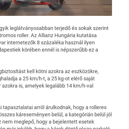
gyik leglátványosabban terjedő és sokak szerint
tromos roller. Az
Allianz Hungária
kutatása
yar internetezők 8 százaléka használ ilyen
dapestiek körében ennél is népszerűbb ez a
gbiztosítást kell kötni azokra az eszközökre,
ladja a 25 km/h-t, a 25 kg-ot elérő saját
azokra is, amelyek legalább 14 km/h-val
tapasztalatai arról árulkodnak, hogy a rolleres
összes káreseményen belül, a kategórián belül jól
Az nem meglepő, hogy a bejelentett esetek
án már inkább, hogy a károk döntő része parkoló