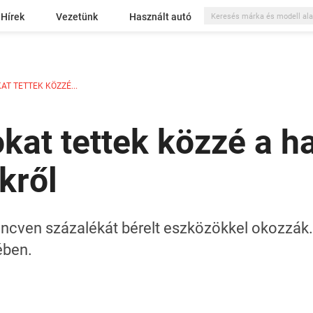
Hírek
Vezetünk
Használt autó
T TETTEK KÖZZÉ...
kat tettek közzé a h
kről
lencven százalékát bérelt eszközökkel okozzák.
ében.