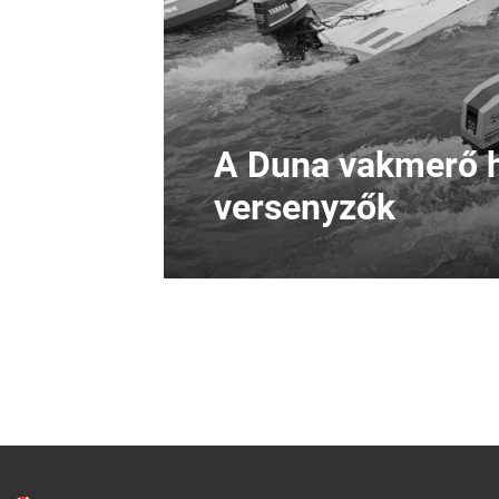
A Duna vakmerő h
versenyzők