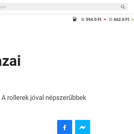
B:
594.0 Ft
D:
662.0 Ft
azai
 A rollerek jóval népszerűbbek