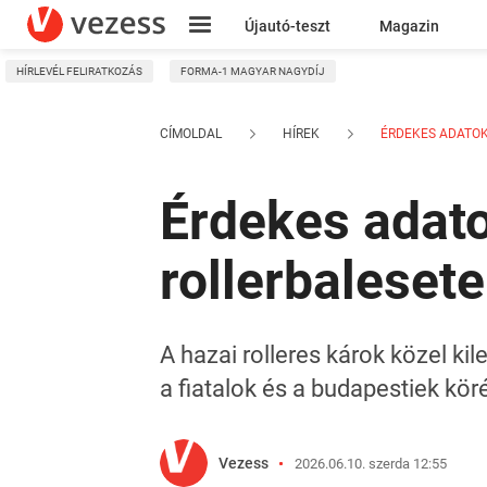
Újautó-teszt
Magazin
HÍRLEVÉL FELIRATKOZÁS
FORMA-1 MAGYAR NAGYDÍJ
Kresz
CÍMOLDAL
HÍREK
ÉRDEKES ADATOKA
Érdekes adato
rollerbalesete
A hazai rolleres károk közel ki
a fiatalok és a budapestiek kör
Vezess
2026.06.10. szerda 12:55