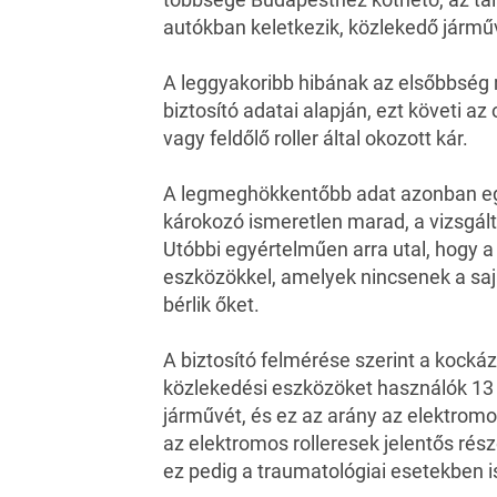
autókban keletkezik, közlekedő jármű
A leggyakoribb hibának az elsőbbség 
biztosító adatai alapján, ezt követi az
vagy feldőlő roller által okozott kár.
A legmeghökkentőbb adat azonban eg
károkozó ismeretlen marad, a vizsgált 
Utóbbi egyértelműen arra utal, hogy 
eszközökkel, amelyek nincsenek a saj
bérlik őket.
A biztosító felmérése szerint a kockáz
közlekedési eszközöket használók 13 
járművét, és ez az arány az elektro
az elektromos rolleresek jelentős rés
ez pedig a traumatológiai esetekben 