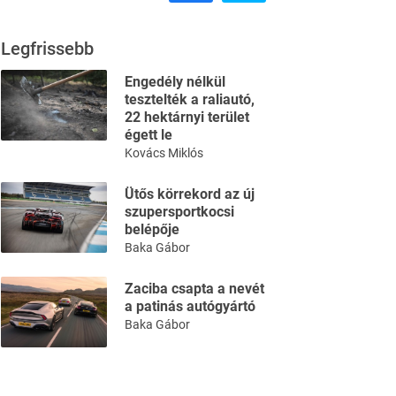
Legfrissebb
Engedély nélkül
tesztelték a raliautó,
22 hektárnyi terület
égett le
Kovács Miklós
Ütős körrekord az új
szupersportkocsi
belépője
Baka Gábor
Zaciba csapta a nevét
a patinás autógyártó
Baka Gábor