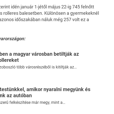
int idén január 1-jétől május 22-ig 745 felnőtt
s rolleres balesetben. Különösen a gyermekeknél
 azonos időszakában náluk még 257 volt ez a
yarországon:
ben a magyar városban betiltják az
ollereket
zoboszló több városrészéből is kitiltják az…
 testünkkel, amikor nyaralni megyünk és
ünk az autóban
szerű felkészítése már megy, mint a…