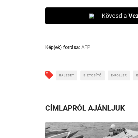
Kövesd a
Vez
Kép(ek) forrása:
AFP
BALESET
BIZTOSÍTÓ
E-ROLLER
CÍMLAPRÓL AJÁNLJUK