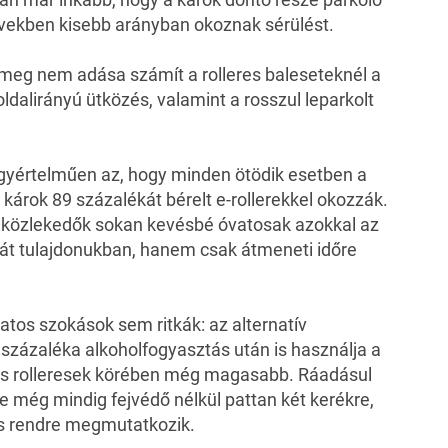
vekben kisebb arányban okoznak sérülést.
meg nem adása számít a rolleres baleseteknél a
 oldalirányú ütközés, valamint a rosszul leparkolt
yértelműen az, hogy minden ötödik esetben a
károk 89 százalékát bérelt e-rollerekkel okozzák.
a közlekedők sokan kevésbé óvatosak azokkal az
át tulajdonukban, hanem csak átmeneti időre
atos szokások sem ritkák: az alternatív
százaléka alkoholfogyasztás után is használja a
mos rolleresek körében még magasabb. Ráadásul
ze még mindig fejvédő nélkül pattan két kerékre,
is rendre megmutatkozik.