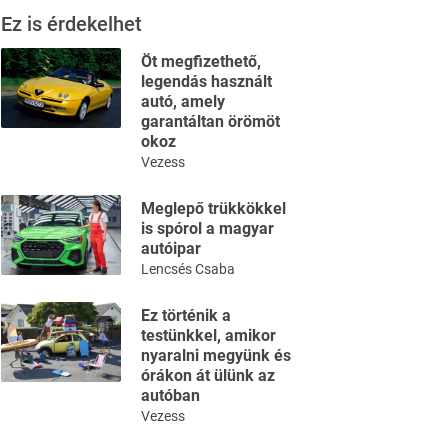
Ez is érdekelhet
Öt megfizethető,
legendás használt
autó, amely
garantáltan örömöt
okoz
Vezess
Meglepő trükkökkel
is spórol a magyar
autóipar
Lencsés Csaba
Ez történik a
testünkkel, amikor
nyaralni megyünk és
órákon át ülünk az
autóban
Vezess