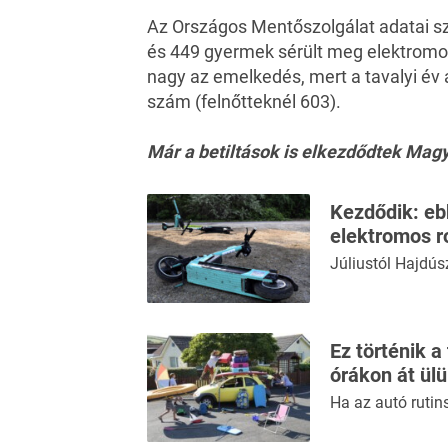
Az Országos Mentőszolgálat adatai szer
és 449 gyermek sérült meg elektromo
nagy az emelkedés, mert a tavalyi év
szám (felnőtteknél 603).
Már a betiltások is elkezdődtek Mag
Kezdődik: eb
elektromos r
Júliustól Hajdús
Ez történik a
órákon át ül
Ha az autó rutin