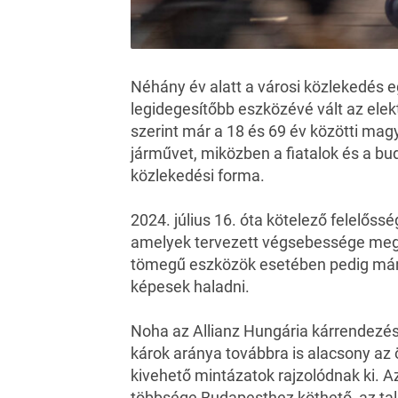
Néhány év alatt a városi közlekedés e
legidegesítőbb eszközévé vált az elek
szerint már a 18 és 69 év közötti mag
járművet, miközben a fiatalok és a bu
közlekedési forma.
2024. július 16. óta kötelező felelőssé
amelyek tervezett végsebessége megha
tömegű eszközök esetében pedig már 
képesek haladni.
Noha az Allianz Hungária kárrendezési 
károk aránya továbbra is alacsony az 
kivehető mintázatok rajzolódnak ki. 
többsége Budapesthez köthető, az tal